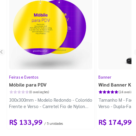
Feiras e Eventos
Banner
Móbile para PDV
Wind Banner Ki
(0 avaliações)
(24 avaliaçõ
300x300mm - Modelo Redondo - Colorido
Tamanho M - Faca 
Frente e Verso - Carretel Fio de Nylon
Verso - Dupla-Fac
com 100m - Faca Padrão
Plástica - Haste 
R$ 133,99
R$ 174,99
/ 5 unidades
/