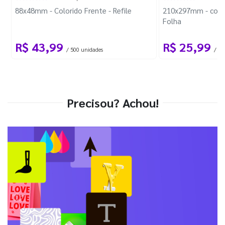
88x48mm - Colorido Frente - Refile
210x297mm - com 
Folha
R$ 43,99
R$ 25,99
/ 500 unidades
/ 1 
Precisou? Achou!