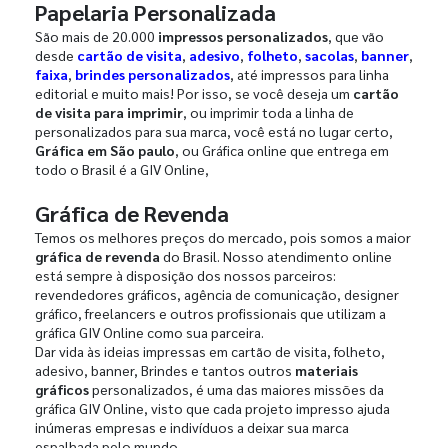
Papelaria Personalizada
São mais de 20.000
impressos personalizados
, que vão
desde
cartão de visita
,
adesivo
,
folheto
,
sacolas
,
banner
,
faixa
,
brindes personalizados
, até impressos para linha
editorial e muito mais! Por isso, se você deseja um
cartão
de visita para imprimir
, ou imprimir toda a linha de
personalizados para sua marca, você está no lugar certo,
Gráfica em São paulo
, ou Gráfica online que entrega em
todo o Brasil é a GIV Online,
Gráfica de Revenda
Temos os melhores preços do mercado, pois somos a maior
gráfica de revenda
do Brasil. Nosso atendimento online
está sempre à disposição dos nossos parceiros:
revendedores gráficos, agência de comunicação, designer
gráfico, freelancers e outros profissionais que utilizam a
gráfica GIV Online como sua parceira.
Dar vida às ideias impressas em cartão de visita, folheto,
adesivo, banner, Brindes e tantos outros
materiais
gráficos
personalizados, é uma das maiores missões da
gráfica GIV Online, visto que cada projeto impresso ajuda
inúmeras empresas e indivíduos a deixar sua marca
espalhada pelo mundo.