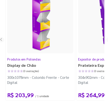
Produtos em Poliondas
Expositor de produt
Display de Chão
Prateleira Expo
(0 avaliações)
(0 avaliaçõe
300x1078mm - Colorido Frente - Corte
304x902mm - Color
Digital
Digital
R$ 203,99
R$ 264,99
/ 1 unidade
/