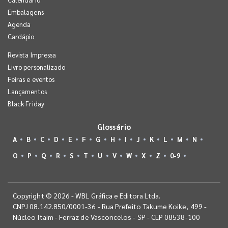
Embalagens
Agenda
Cardápio
Revista Impressa
Livro personalizado
Feiras e eventos
Lançamentos
Black Friday
Glossário
A
B
C
D
E
F
G
H
I
J
K
L
M
N
O
P
Q
R
S
T
U
V
W
X
Z
0-9
Copyright © 2026 - WBL Gráfica e Editora Ltda.
CNPJ 08.142.850/0001-36 - Rua Prefeito Takume Koike, 499 -
Núcleo Itaim - Ferraz de Vasconcelos - SP - CEP 08538-100