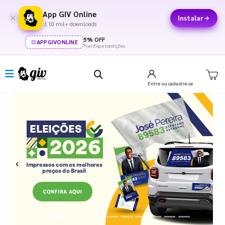
App GIV Online
Instalar
10 mil+ downloads
5% OFF
APPGIVONLINE
*verifique condições
Entre
ou cadastre-se
Previous
Next