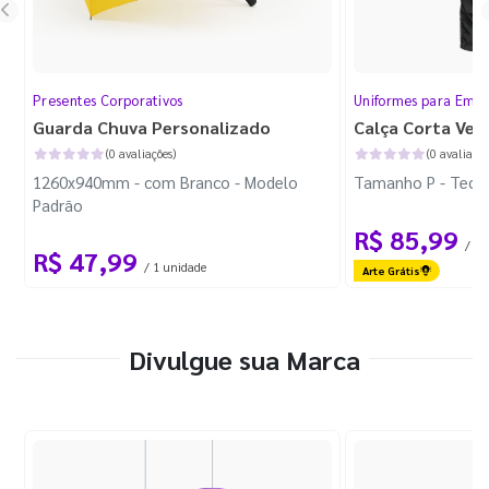
Presentes Corporativos
Uniformes para Empr
Guarda Chuva Personalizado
Calça Corta Ven
(0 avaliações)
(0 avaliaçõe
1260x940mm - com Branco - Modelo
Tamanho P - Tecid
Padrão
R$ 85,99
/ 1 
R$ 47,99
/ 1 unidade
Arte Grátis
Divulgue sua Marca