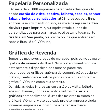
Papelaria Personalizada
São mais de 20.000
impressos personalizados
, que vão
desde
cartão de visita
,
adesivo
,
folheto
,
sacolas
,
banner
,
faixa
,
brindes personalizados
, até impressos para linha
editorial e muito mais! Por isso, se você deseja um
cartão
de visita para imprimir
, ou imprimir toda a linha de
personalizados para sua marca, você está no lugar certo,
Gráfica em São paulo
, ou Gráfica online que entrega em
todo o Brasil é a GIV Online,
Gráfica de Revenda
Temos os melhores preços do mercado, pois somos a maior
gráfica de revenda
do Brasil. Nosso atendimento online
está sempre à disposição dos nossos parceiros:
revendedores gráficos, agência de comunicação, designer
gráfico, freelancers e outros profissionais que utilizam a
gráfica GIV Online como sua parceira.
Dar vida às ideias impressas em cartão de visita, folheto,
adesivo, banner, Brindes e tantos outros
materiais
gráficos
personalizados, é uma das maiores missões da
gráfica GIV Online, visto que cada projeto impresso ajuda
inúmeras empresas e indivíduos a deixar sua marca
espalhada pelo mundo.