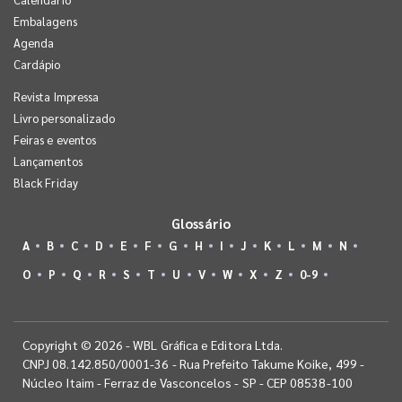
Embalagens
Agenda
Cardápio
Revista Impressa
Livro personalizado
Feiras e eventos
Lançamentos
Black Friday
Glossário
A
B
C
D
E
F
G
H
I
J
K
L
M
N
O
P
Q
R
S
T
U
V
W
X
Z
0-9
Copyright © 2026 - WBL Gráfica e Editora Ltda.
CNPJ 08.142.850/0001-36 - Rua Prefeito Takume Koike, 499 -
Núcleo Itaim - Ferraz de Vasconcelos - SP - CEP 08538-100