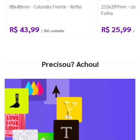
88x48mm - Colorido Frente - Refile
210x297mm - com 
Folha
R$ 43,99
R$ 25,99
/ 500 unidades
/ 1 
Precisou? Achou!