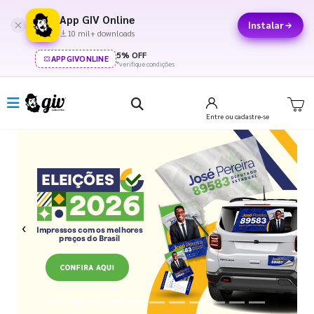
App GIV Online
Instalar
10 mil+ downloads
5% OFF
APPGIVONLINE
*verifique condições
Entre
ou cadastre-se
Previous
Next