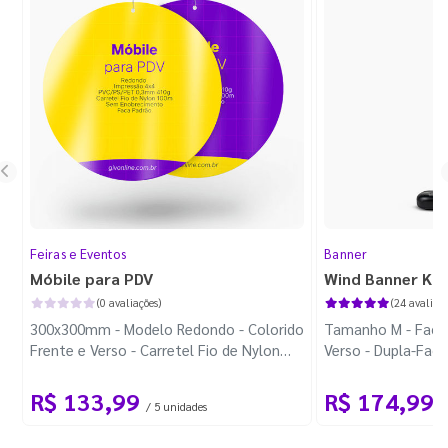
Feiras e Eventos
Banner
Móbile para PDV
Wind Banner Ki
(0 avaliações)
(24 avaliaçõ
300x300mm - Modelo Redondo - Colorido
Tamanho M - Faca 
Frente e Verso - Carretel Fio de Nylon
Verso - Dupla-Fac
com 100m - Faca Padrão
Plástica - Haste 
R$ 133,99
R$ 174,99
/ 5 unidades
/