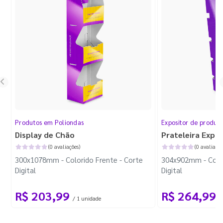
Produtos em Poliondas
Expositor de produt
Display de Chão
Prateleira Expo
(0 avaliações)
(0 avaliaçõe
300x1078mm - Colorido Frente - Corte
304x902mm - Color
Digital
Digital
R$ 203,99
R$ 264,99
/ 1 unidade
/