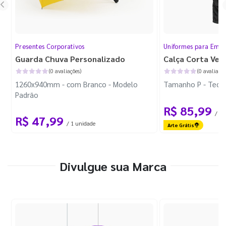
Presentes Corporativos
Uniformes para Empr
Guarda Chuva Personalizado
Calça Corta Ven
(0 avaliações)
(0 avaliaçõe
1260x940mm - com Branco - Modelo
Tamanho P - Tecid
Padrão
R$ 85,99
/ 1 
R$ 47,99
/ 1 unidade
Arte Grátis
Divulgue sua Marca