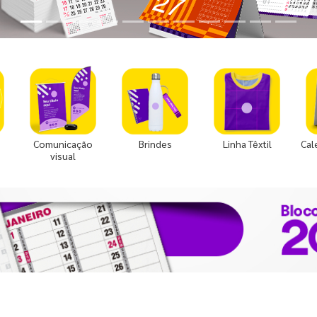
Comunicação
Brindes
Linha Têxtil
Cal
visual