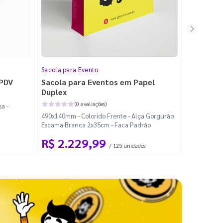
Sacola para Evento
Folheto
 PDV
Sacola para Eventos em Papel
Folheto 
Duplex
(0 avaliações)
a -
100x140mm -
490x140mm - Colorido Frente - Alça Gorgurão
Escama Branca 2x35cm - Faca Padrão
R$ 2.229,99
R$ 99
/ 125 unidades