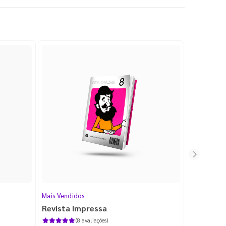
Mais Vendidos
Cartão de V
Revista Impressa
Cartão d
com Lami
(8 avaliações)