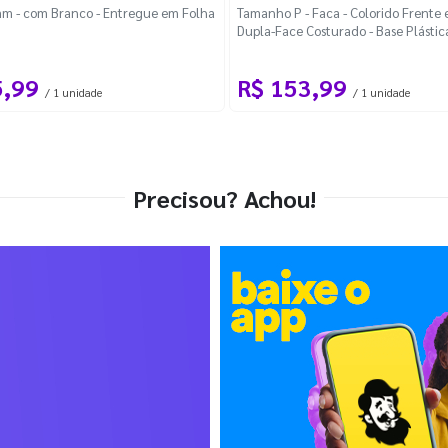
m - com Branco - Entregue em Folha
Tamanho P - Faca - Colorido Frente e
Dupla-Face Costurado - Base Plástic
Desmontável Curva
5,99
R$ 153,99
/ 1 unidade
/ 1 unidade
Precisou? Achou!