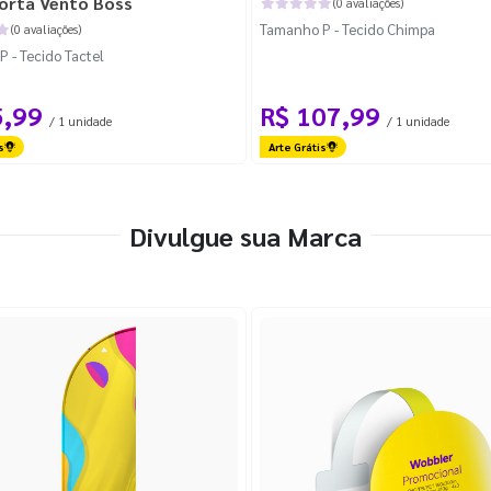
orta Vento Boss
(0 avaliações)
Tamanho P - Tecido Chimpa
(0 avaliações)
 - Tecido Tactel
5,99
R$ 107,99
/ 1 unidade
/ 1 unidade
s
Arte Grátis
Divulgue sua Marca