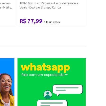
Localiza
 Verso -
100x148mm - 8 Páginas - Colorido Frente e
a - Haste
Verso - Dobra e Grampo Canoa
88x48mm - Co
R$ 77,99
R$ 88
/ 10 unidades