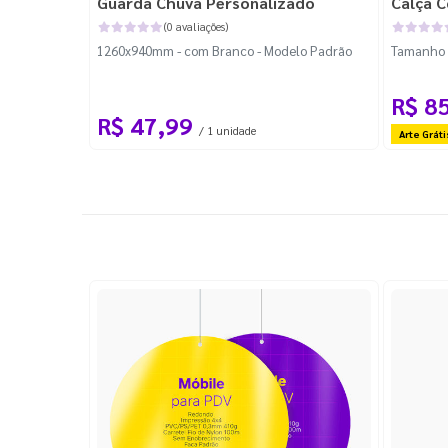
Guarda Chuva Personalizado
Calça C
(0 avaliações)
1260x940mm - com Branco - Modelo Padrão
Tamanho P
R$ 8
R$ 47,99
/ 1 unidade
Arte Gráti