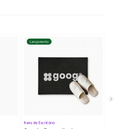
Lançamento
Lançame
Itens de Escritório
Cartela de 