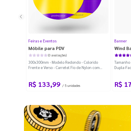
Feiras e Eventos
Banner
Móbile para PDV
Wind B
(0 avaliações)
300x300mm - Modelo Redondo - Colorido
Tamanho M
Frente e Verso - Carretel Fio de Nylon com
Dupla-Fac
100m - Faca Padrão
Desmontá
R$ 133,99
R$ 1
/ 5 unidades