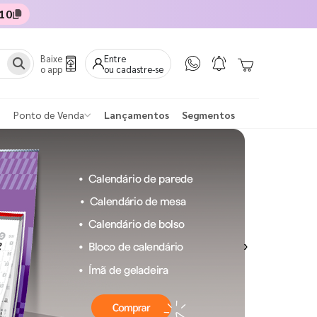
10
Baixe
Entre
o app
ou cadastre-se
Ponto de Venda
Lançamentos
Segmentos
Next