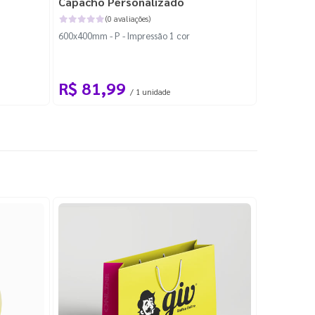
Capacho Personalizado
Adesivo 
(0 avaliações)
600x400mm - P - Impressão 1 cor
204x184mm -
Corte Perso
R$ 81,99
R$ 10
/ 1 unidade