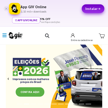
App GIV Online
Instalar
10 mil+ downloads
5% OFF
APPGIVONLINE
*verifique condições
Entre
ou cadastre-se
Previous
Next