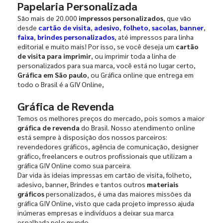
Papelaria Personalizada
São mais de 20.000
impressos personalizados
, que vão
desde
cartão de visita
,
adesivo
,
folheto
,
sacolas
,
banner
,
faixa
,
brindes personalizados
, até impressos para linha
editorial e muito mais! Por isso, se você deseja um
cartão
de visita para imprimir
, ou imprimir toda a linha de
personalizados para sua marca, você está no lugar certo,
Gráfica em São paulo
, ou Gráfica online que entrega em
todo o Brasil é a GIV Online,
Gráfica de Revenda
Temos os melhores preços do mercado, pois somos a maior
gráfica de revenda
do Brasil. Nosso atendimento online
está sempre à disposição dos nossos parceiros:
revendedores gráficos, agência de comunicação, designer
gráfico, freelancers e outros profissionais que utilizam a
gráfica GIV Online como sua parceira.
Dar vida às ideias impressas em cartão de visita, folheto,
adesivo, banner, Brindes e tantos outros
materiais
gráficos
personalizados, é uma das maiores missões da
gráfica GIV Online, visto que cada projeto impresso ajuda
inúmeras empresas e indivíduos a deixar sua marca
espalhada pelo mundo.