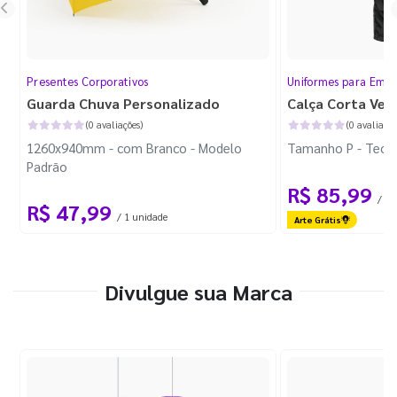
Presentes Corporativos
Uniformes para Empr
Guarda Chuva Personalizado
Calça Corta Ven
(0 avaliações)
(0 avaliaçõe
1260x940mm - com Branco - Modelo
Tamanho P - Tecid
Padrão
R$ 85,99
/ 1 
R$ 47,99
/ 1 unidade
Arte Grátis
Divulgue sua Marca