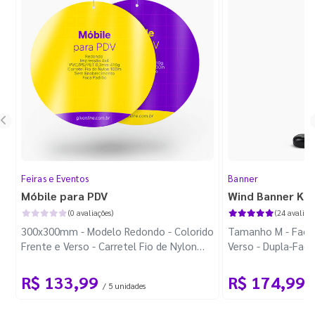
Feiras e Eventos
Banner
Móbile para PDV
Wind Banner Ki
(0 avaliações)
(24 avaliaçõ
300x300mm - Modelo Redondo - Colorido
Tamanho M - Faca 
Frente e Verso - Carretel Fio de Nylon
Verso - Dupla-Fac
com 100m - Faca Padrão
Plástica - Haste 
R$ 133,99
R$ 174,99
/ 5 unidades
/