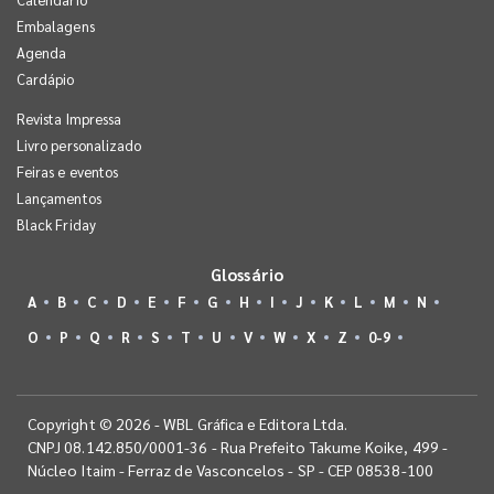
Embalagens
Agenda
Cardápio
Revista Impressa
Livro personalizado
Feiras e eventos
Lançamentos
Black Friday
Glossário
A
B
C
D
E
F
G
H
I
J
K
L
M
N
O
P
Q
R
S
T
U
V
W
X
Z
0-9
Copyright © 2026 - WBL Gráfica e Editora Ltda.
CNPJ 08.142.850/0001-36 - Rua Prefeito Takume Koike, 499 -
Núcleo Itaim - Ferraz de Vasconcelos - SP - CEP 08538-100