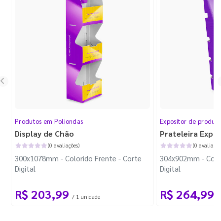
Produtos em Poliondas
Expositor de produt
Display de Chão
Prateleira Expo
(0 avaliações)
(0 avaliaçõe
300x1078mm - Colorido Frente - Corte
304x902mm - Color
Digital
Digital
R$ 203,99
R$ 264,99
/ 1 unidade
/