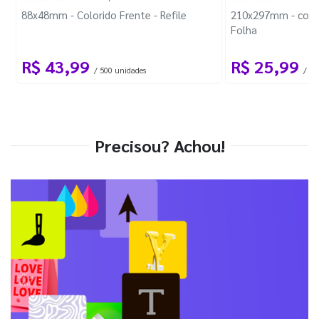
88x48mm - Colorido Frente - Refile
210x297mm - com 
Folha
R$ 43,99
R$ 25,99
/ 500 unidades
/ 1 
Precisou? Achou!