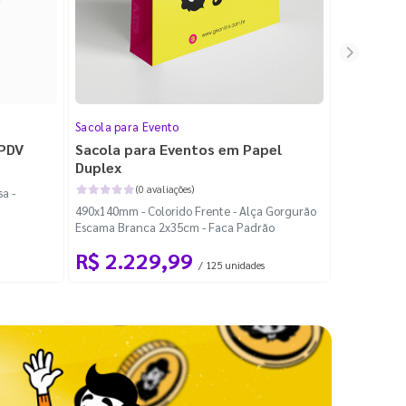
Sacola para Evento
Folheto
 PDV
Sacola para Eventos em Papel
Folheto 
Duplex
(0 avaliações)
a -
100x140mm -
490x140mm - Colorido Frente - Alça Gorgurão
Escama Branca 2x35cm - Faca Padrão
R$ 2.229,99
R$ 99
/ 125 unidades