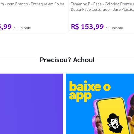
m - com Branco - Entregue em Folha
Tamanho P - Faca - Colorido Frente e
Dupla-Face Costurado - Base Plástic
Desmontável Curva
5,99
R$ 153,99
/ 1 unidade
/ 1 unidade
Precisou? Achou!