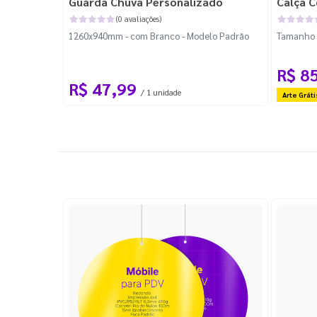
Guarda Chuva Personalizado
Calça C
(0 avaliações)
1260x940mm - com Branco - Modelo Padrão
Tamanho P
R$ 8
R$ 47,99
/ 1 unidade
Arte Gráti