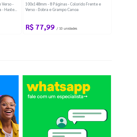
Localiza
 Verso -
100x148mm - 8 Páginas - Colorido Frente e
a - Haste
Verso - Dobra e Grampo Canoa
88x48mm - Co
R$ 77,99
R$ 88
/ 10 unidades