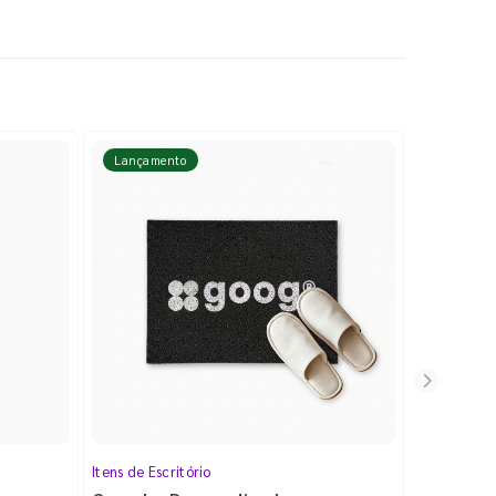
Lançamento
Lançame
Itens de Escritório
Cartela de 