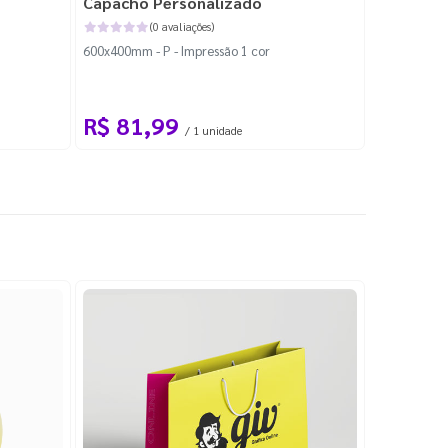
Capacho Personalizado
Adesivo 
(0 avaliações)
600x400mm - P - Impressão 1 cor
204x184mm -
Corte Perso
R$ 81,99
R$ 10
/ 1 unidade