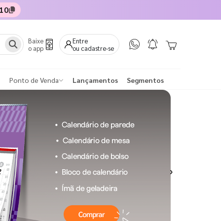
10
Baixe
Entre
o app
ou cadastre-se
Ponto de Venda
Lançamentos
Segmentos
Next