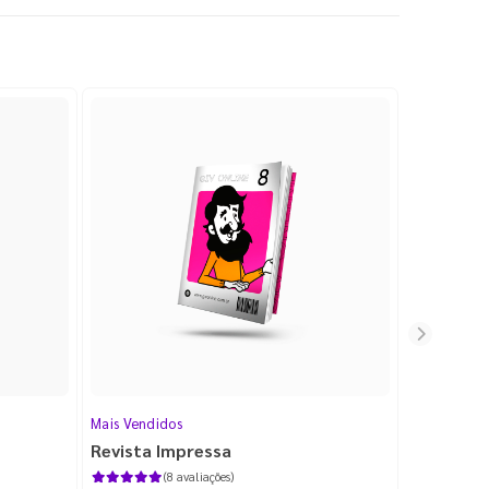
Mais Vendidos
Cartão de V
Revista Impressa
Cartão d
com Lami
(8 avaliações)