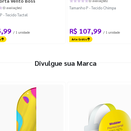
orta Vento Boss
(0 avaliações)
Tamanho P - Tecido Chimpa
(0 avaliações)
 - Tecido Tactel
5,99
R$ 107,99
/ 1 unidade
/ 1 unidade
s
Arte Grátis
Divulgue sua Marca