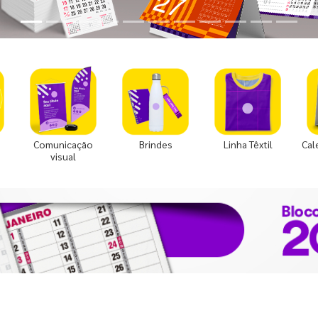
Comunicação
Brindes
Linha Têxtil
Cal
visual