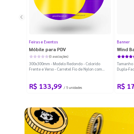
Feiras e Eventos
Banner
Móbile para PDV
Wind B
(0 avaliações)
300x300mm - Modelo Redondo - Colorido
Tamanho M
Frente e Verso - Carretel Fio de Nylon com
Dupla-Fac
100m - Faca Padrão
Desmontá
R$ 133,99
R$ 1
/ 5 unidades