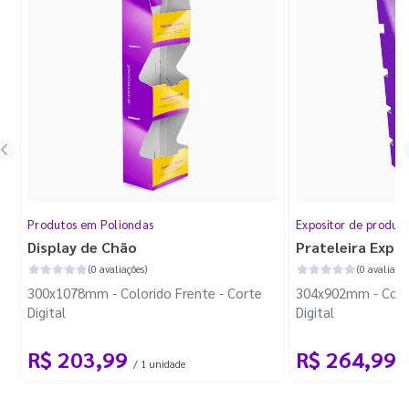
Produtos em Poliondas
Expositor de produt
Display de Chão
Prateleira Expo
(0 avaliações)
(0 avaliaçõe
300x1078mm - Colorido Frente - Corte
304x902mm - Color
Digital
Digital
R$ 203,99
R$ 264,99
/ 1 unidade
/