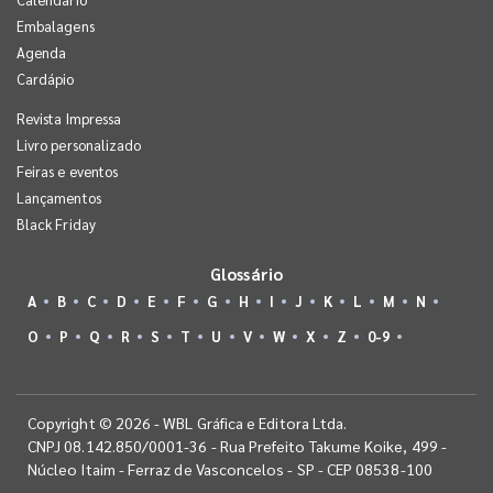
Embalagens
Agenda
Cardápio
Revista Impressa
Livro personalizado
Feiras e eventos
Lançamentos
Black Friday
Glossário
A
B
C
D
E
F
G
H
I
J
K
L
M
N
O
P
Q
R
S
T
U
V
W
X
Z
0-9
Copyright © 2026 - WBL Gráfica e Editora Ltda.
CNPJ 08.142.850/0001-36 - Rua Prefeito Takume Koike, 499 -
Núcleo Itaim - Ferraz de Vasconcelos - SP - CEP 08538-100