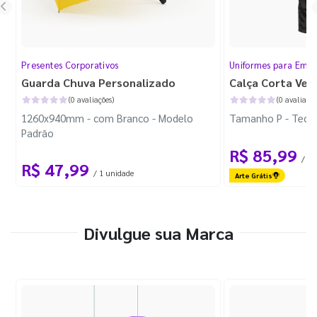
Presentes Corporativos
Uniformes para Empr
Guarda Chuva Personalizado
Calça Corta Ven
(0 avaliações)
(0 avaliaçõe
1260x940mm - com Branco - Modelo
Tamanho P - Tecid
Padrão
R$ 85,99
/ 1 
R$ 47,99
/ 1 unidade
Arte Grátis
Divulgue sua Marca