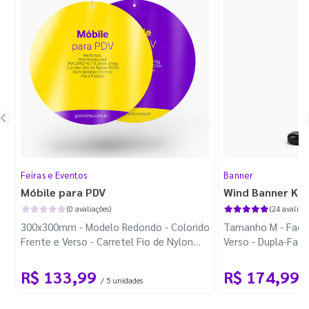
Feiras e Eventos
Banner
Móbile para PDV
Wind Banner Ki
(0 avaliações)
(24 avaliaçõ
300x300mm - Modelo Redondo - Colorido
Tamanho M - Faca 
Frente e Verso - Carretel Fio de Nylon
Verso - Dupla-Fac
com 100m - Faca Padrão
Plástica - Haste 
R$ 133,99
R$ 174,99
/ 5 unidades
/