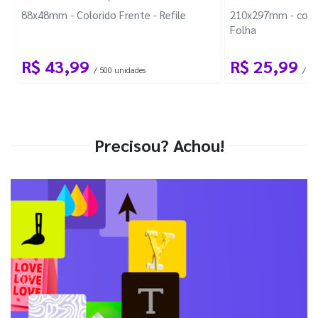
88x48mm - Colorido Frente - Refile
210x297mm - com 
Folha
R$ 43,99
R$ 25,99
/ 500 unidades
/ 1 
Precisou? Achou!