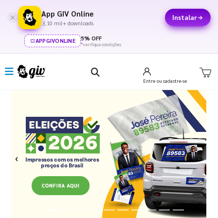
App GIV Online
Instalar
10 mil+ downloads
5% OFF
APPGIVONLINE
*verifique condições
Entre
ou cadastre-se
Previous
Next