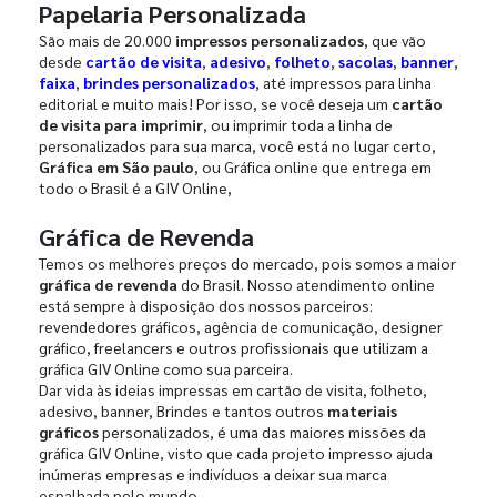
Papelaria Personalizada
São mais de 20.000
impressos personalizados
, que vão
desde
cartão de visita
,
adesivo
,
folheto
,
sacolas
,
banner
,
faixa
,
brindes personalizados
, até impressos para linha
editorial e muito mais! Por isso, se você deseja um
cartão
de visita para imprimir
, ou imprimir toda a linha de
personalizados para sua marca, você está no lugar certo,
Gráfica em São paulo
, ou Gráfica online que entrega em
todo o Brasil é a GIV Online,
Gráfica de Revenda
Temos os melhores preços do mercado, pois somos a maior
gráfica de revenda
do Brasil. Nosso atendimento online
está sempre à disposição dos nossos parceiros:
revendedores gráficos, agência de comunicação, designer
gráfico, freelancers e outros profissionais que utilizam a
gráfica GIV Online como sua parceira.
Dar vida às ideias impressas em cartão de visita, folheto,
adesivo, banner, Brindes e tantos outros
materiais
gráficos
personalizados, é uma das maiores missões da
gráfica GIV Online, visto que cada projeto impresso ajuda
inúmeras empresas e indivíduos a deixar sua marca
espalhada pelo mundo.