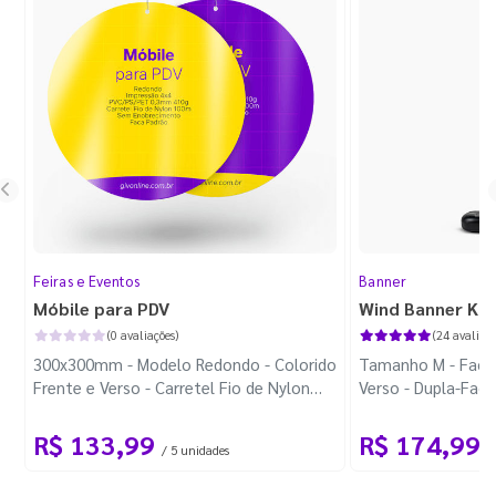
Feiras e Eventos
Banner
Móbile para PDV
Wind Banner Ki
(0 avaliações)
(24 avaliaçõ
300x300mm - Modelo Redondo - Colorido
Tamanho M - Faca 
Frente e Verso - Carretel Fio de Nylon
Verso - Dupla-Fac
com 100m - Faca Padrão
Plástica - Haste 
R$ 133,99
R$ 174,99
/ 5 unidades
/