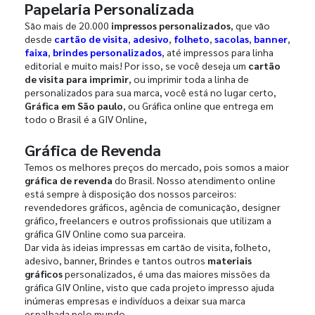
Papelaria Personalizada
São mais de 20.000
impressos personalizados
, que vão
desde
cartão de visita
,
adesivo
,
folheto
,
sacolas
,
banner
,
faixa
,
brindes personalizados
, até impressos para linha
editorial e muito mais! Por isso, se você deseja um
cartão
de visita para imprimir
, ou imprimir toda a linha de
personalizados para sua marca, você está no lugar certo,
Gráfica em São paulo
, ou Gráfica online que entrega em
todo o Brasil é a GIV Online,
Gráfica de Revenda
Temos os melhores preços do mercado, pois somos a maior
gráfica de revenda
do Brasil. Nosso atendimento online
está sempre à disposição dos nossos parceiros:
revendedores gráficos, agência de comunicação, designer
gráfico, freelancers e outros profissionais que utilizam a
gráfica GIV Online como sua parceira.
Dar vida às ideias impressas em cartão de visita, folheto,
adesivo, banner, Brindes e tantos outros
materiais
gráficos
personalizados, é uma das maiores missões da
gráfica GIV Online, visto que cada projeto impresso ajuda
inúmeras empresas e indivíduos a deixar sua marca
espalhada pelo mundo.