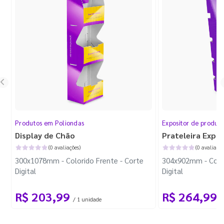
Produtos em Poliondas
Expositor de produt
Display de Chão
Prateleira Expo
(0 avaliações)
(0 avaliaçõe
300x1078mm - Colorido Frente - Corte
304x902mm - Color
Digital
Digital
R$ 203,99
R$ 264,99
/ 1 unidade
/