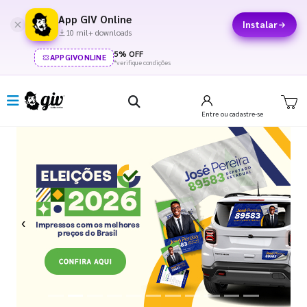
App GIV Online
Instalar
10 mil+ downloads
5% OFF
APPGIVONLINE
*verifique condições
Entre
ou cadastre-se
Previous
Next