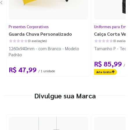
Presentes Corporativos
Uniformes para Empr
Guarda Chuva Personalizado
Calça Corta Ven
(0 avaliações)
(0 avaliaçõe
1260x940mm - com Branco - Modelo
Tamanho P - Tecid
Padrão
R$ 85,99
/ 1 
R$ 47,99
/ 1 unidade
Arte Grátis
Divulgue sua Marca