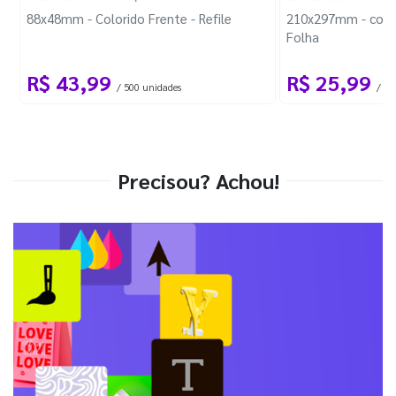
88x48mm - Colorido Frente - Refile
210x297mm - com 
Folha
R$ 43,99
R$ 25,99
/ 500 unidades
/ 1 
Precisou? Achou!