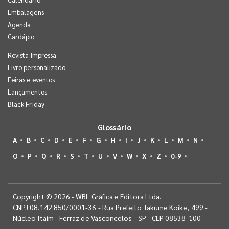
Embalagens
Agenda
Cardápio
Revista Impressa
Livro personalizado
Feiras e eventos
Lançamentos
Black Friday
Glossário
A
B
C
D
E
F
G
H
I
J
K
L
M
N
O
P
Q
R
S
T
U
V
W
X
Z
0-9
Copyright © 2026 - WBL Gráfica e Editora Ltda.
CNPJ 08.142.850/0001-36 - Rua Prefeito Takume Koike, 499 -
Núcleo Itaim - Ferraz de Vasconcelos - SP - CEP 08538-100