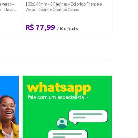
Localiza
 Verso -
100x148mm - 8 Páginas - Colorido Frente e
a - Haste
Verso - Dobra e Grampo Canoa
88x48mm - Co
R$ 77,99
R$ 88
/ 10 unidades