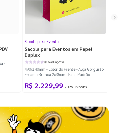
Sacola para Evento
Folheto
 PDV
Sacola para Eventos em Papel
Folheto 
Duplex
(0 avaliações)
a -
100x140mm -
490x140mm - Colorido Frente - Alça Gorgurão
Escama Branca 2x35cm - Faca Padrão
R$ 2.229,99
R$ 99
/ 125 unidades