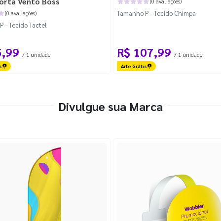
orta Vento Boss
(0 avaliações)
Tamanho P - Tecido Chimpa
(0 avaliações)
 - Tecido Tactel
5,99
R$ 107,99
/ 1 unidade
/ 1 unidade
s
Arte Grátis
Divulgue sua Marca