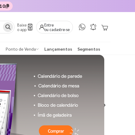
10
Baixe
Entre
o app
ou cadastre-se
Ponto de Venda
Lançamentos
Segmentos
Next