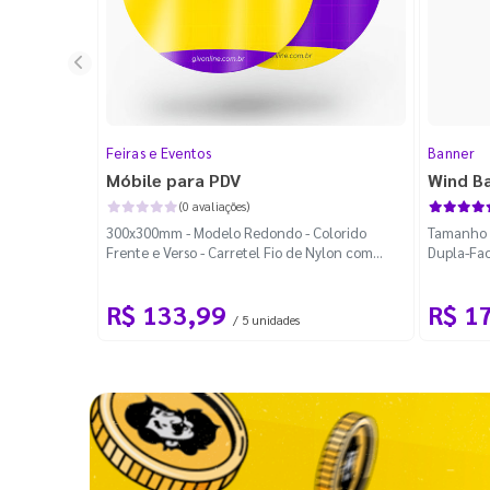
Feiras e Eventos
Banner
Móbile para PDV
Wind B
(0 avaliações)
300x300mm - Modelo Redondo - Colorido
Tamanho M
Frente e Verso - Carretel Fio de Nylon com
Dupla-Fac
100m - Faca Padrão
Desmontá
R$ 133,99
R$ 1
/ 5 unidades