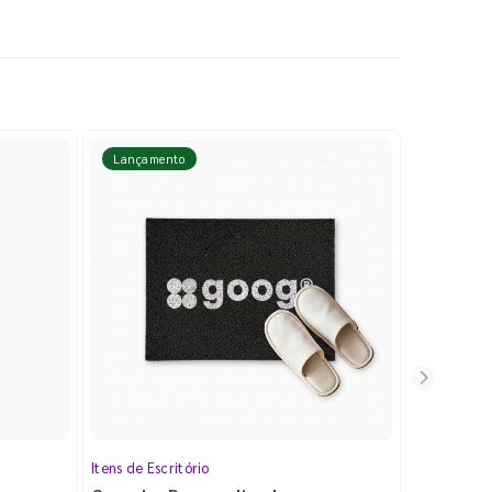
Lançamento
Lançame
Itens de Escritório
Cartela de 