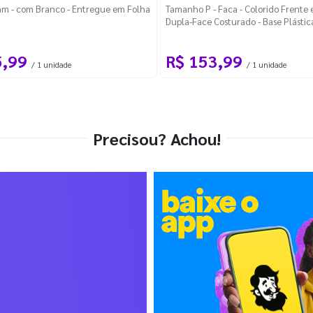
m - com Branco - Entregue em Folha
Tamanho P - Faca - Colorido Frente e
Dupla-Face Costurado - Base Plástic
Desmontável Curva
5,99
R$ 153,99
/ 1 unidade
/ 1 unidade
Precisou? Achou!