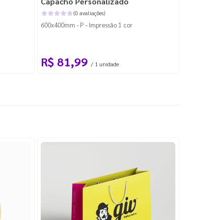
Capacho Personalizado
Adesivo 
(0 avaliações)
600x400mm - P - Impressão 1 cor
204x184mm -
Corte Perso
R$ 81,99
R$ 10
/ 1 unidade