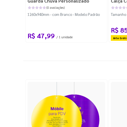
Guarda Chuva Personalizado
Calça C
(0 avaliações)
1260x940mm - com Branco - Modelo Padrão
Tamanho P
R$ 8
R$ 47,99
/ 1 unidade
Arte Gráti