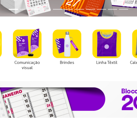
Comunicação
Brindes
Linha Têxtil
Cal
visual