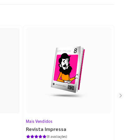
Mais Vendidos
Cartão de V
Revista Impressa
Cartão d
com Lami
(8 avaliações)