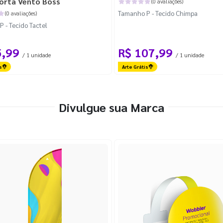
orta Vento Boss
(0 avaliações)
Tamanho P - Tecido Chimpa
(0 avaliações)
 - Tecido Tactel
5,99
R$ 107,99
/ 1 unidade
/ 1 unidade
s
Arte Grátis
Divulgue sua Marca