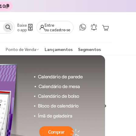
10
Baixe
Entre
o app
ou cadastre-se
Ponto de Venda
Lançamentos
Segmentos
Next