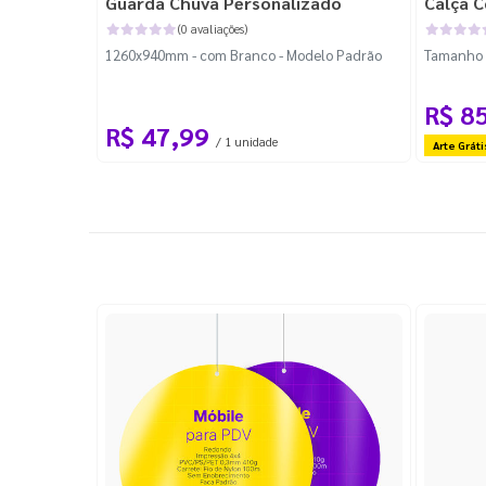
Guarda Chuva Personalizado
Calça C
(0 avaliações)
1260x940mm - com Branco - Modelo Padrão
Tamanho P
R$ 8
R$ 47,99
/ 1 unidade
Arte Gráti