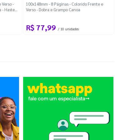
Localiza
 Verso -
100x148mm - 8 Páginas - Colorido Frente e
a - Haste
Verso - Dobra e Grampo Canoa
88x48mm - Co
R$ 77,99
R$ 88
/ 10 unidades