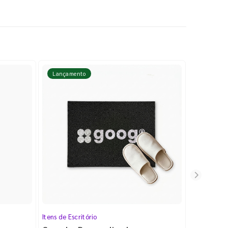
Lançamento
Lançame
Itens de Escritório
Cartela de 