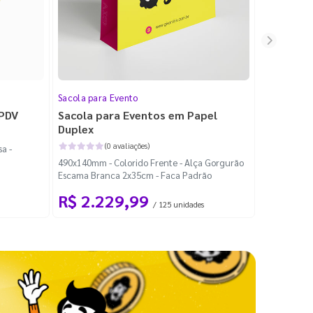
Sacola para Evento
Folheto
 PDV
Sacola para Eventos em Papel
Folheto 
Duplex
(0 avaliações)
a -
100x140mm -
490x140mm - Colorido Frente - Alça Gorgurão
Escama Branca 2x35cm - Faca Padrão
R$ 2.229,99
R$ 99
/ 125 unidades