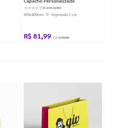
Capacho Personalizado
Adesivo 
(0 avaliações)
600x400mm - P - Impressão 1 cor
204x184mm -
Corte Perso
R$ 81,99
R$ 10
/ 1 unidade