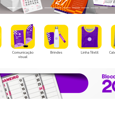
Comunicação
Brindes
Linha Têxtil
Cal
visual