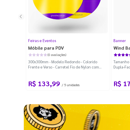
Feiras e Eventos
Banner
Móbile para PDV
Wind B
(0 avaliações)
300x300mm - Modelo Redondo - Colorido
Tamanho M
Frente e Verso - Carretel Fio de Nylon com
Dupla-Fac
100m - Faca Padrão
Desmontá
R$ 133,99
R$ 1
/ 5 unidades