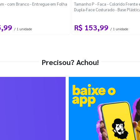
m - com Branco - Entregue em Folha
Tamanho P - Faca - Colorido Frente e
Dupla-Face Costurado - Base Plástic
Desmontável Curva
5,99
R$ 153,99
/ 1 unidade
/ 1 unidade
Precisou? Achou!