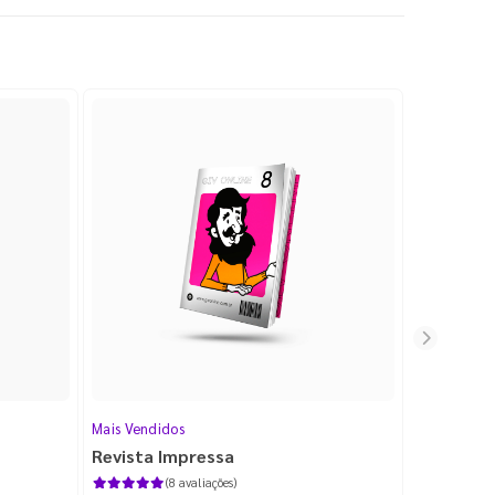
Mais Vendidos
Cartão de V
Revista Impressa
Cartão d
com Lami
(8 avaliações)