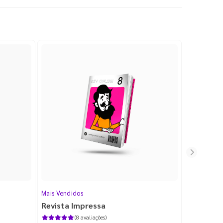
Mais Vendidos
Cartão de V
Revista Impressa
Cartão d
com Lami
(8 avaliações)