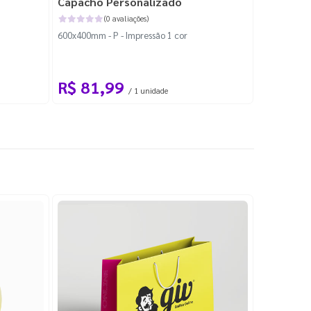
Capacho Personalizado
Adesivo 
(0 avaliações)
600x400mm - P - Impressão 1 cor
204x184mm -
Corte Perso
R$ 81,99
R$ 10
/ 1 unidade