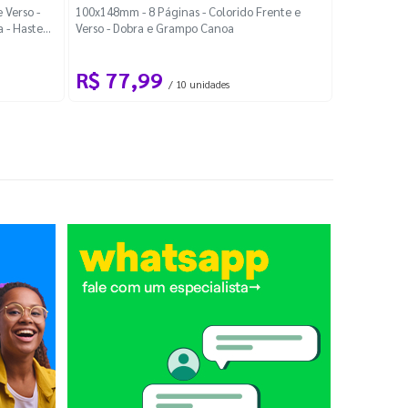
Localiza
 Verso -
100x148mm - 8 Páginas - Colorido Frente e
a - Haste
Verso - Dobra e Grampo Canoa
88x48mm - Co
R$ 77,99
R$ 88
/ 10 unidades