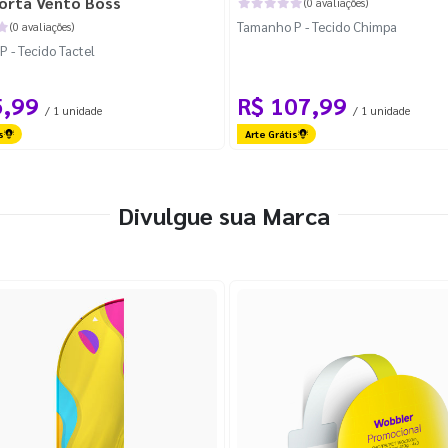
orta Vento Boss
(0 avaliações)
Tamanho P - Tecido Chimpa
(0 avaliações)
 - Tecido Tactel
5,99
R$ 107,99
/ 1 unidade
/ 1 unidade
s
Arte Grátis
Divulgue sua Marca