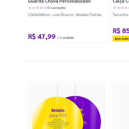
Guarda Chuva Personalizado
Calça C
(0 avaliações)
1260x940mm - com Branco - Modelo Padrão
Tamanho P
R$ 8
R$ 47,99
/ 1 unidade
Arte Gráti