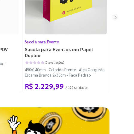
Sacola para Evento
Folheto
 PDV
Sacola para Eventos em Papel
Folheto 
Duplex
(0 avaliações)
a -
100x140mm -
490x140mm - Colorido Frente - Alça Gorgurão
Escama Branca 2x35cm - Faca Padrão
R$ 2.229,99
R$ 99
/ 125 unidades