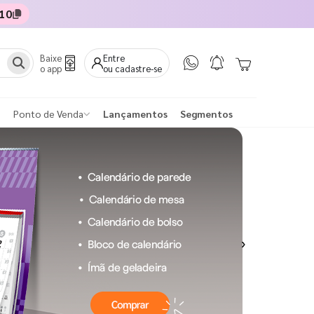
10
Baixe
Entre
o app
ou cadastre-se
Ponto de Venda
Lançamentos
Segmentos
Next