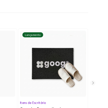
Lançamento
Lançame
Itens de Escritório
Cartela de 