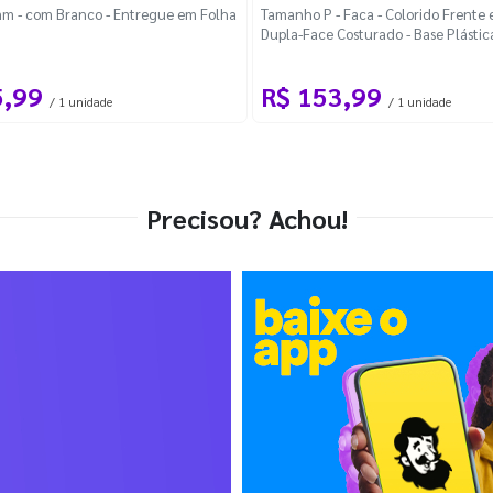
m - com Branco - Entregue em Folha
Tamanho P - Faca - Colorido Frente e
Dupla-Face Costurado - Base Plástic
Desmontável Curva
5,99
R$ 153,99
/ 1 unidade
/ 1 unidade
Precisou? Achou!