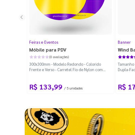
Feiras e Eventos
Banner
Móbile para PDV
Wind B
(0 avaliações)
300x300mm - Modelo Redondo - Colorido
Tamanho M
Frente e Verso - Carretel Fio de Nylon com
Dupla-Fac
100m - Faca Padrão
Desmontá
R$ 133,99
R$ 1
/ 5 unidades