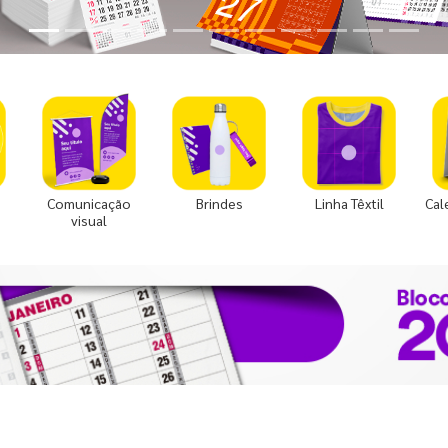
Comunicação
Brindes
Linha Têxtil
Cal
visual