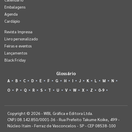
Embalagens
Agenda
Cardápio
Revista Impressa
Livro personalizado
Feiras e eventos
Lançamentos
Black Friday
Glossário
A
B
C
D
E
F
G
H
I
J
K
L
M
N
O
P
Q
R
S
T
U
V
W
X
Z
0-9
Copyright © 2026 - WBL Gráfica e Editora Ltda.
CNPJ 08.142.850/0001-36 - Rua Prefeito Takume Koike, 499 -
Núcleo Itaim - Ferraz de Vasconcelos - SP - CEP 08538-100