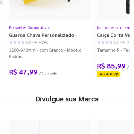
Presentes Corporativos
Uniformes para Empr
Guarda Chuva Personalizado
Calça Corta Ven
(0 avaliações)
(0 avaliaçõe
1260x940mm - com Branco - Modelo
Tamanho P - Tecid
Padrão
R$ 85,99
/ 1 
R$ 47,99
/ 1 unidade
Arte Grátis
Divulgue sua Marca