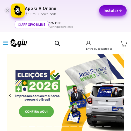
App GIV Online
Instalar
10 mil+ downloads
5% OFF
APPGIVONLINE
*verifique condições
Entre
ou cadastre-se
Previous
Next