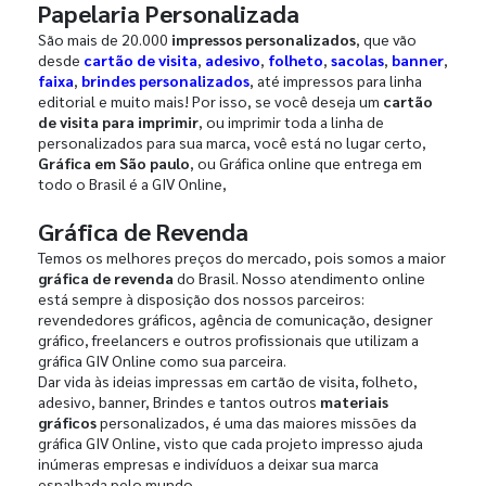
Papelaria Personalizada
São mais de 20.000
impressos personalizados
, que vão
desde
cartão de visita
,
adesivo
,
folheto
,
sacolas
,
banner
,
faixa
,
brindes personalizados
, até impressos para linha
editorial e muito mais! Por isso, se você deseja um
cartão
de visita para imprimir
, ou imprimir toda a linha de
personalizados para sua marca, você está no lugar certo,
Gráfica em São paulo
, ou Gráfica online que entrega em
todo o Brasil é a GIV Online,
Gráfica de Revenda
Temos os melhores preços do mercado, pois somos a maior
gráfica de revenda
do Brasil. Nosso atendimento online
está sempre à disposição dos nossos parceiros:
revendedores gráficos, agência de comunicação, designer
gráfico, freelancers e outros profissionais que utilizam a
gráfica GIV Online como sua parceira.
Dar vida às ideias impressas em cartão de visita, folheto,
adesivo, banner, Brindes e tantos outros
materiais
gráficos
personalizados, é uma das maiores missões da
gráfica GIV Online, visto que cada projeto impresso ajuda
inúmeras empresas e indivíduos a deixar sua marca
espalhada pelo mundo.