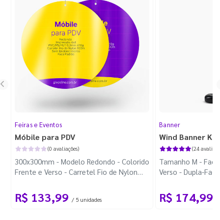
Feiras e Eventos
Banner
Móbile para PDV
Wind Banner Ki
(0 avaliações)
(24 avaliaçõ
300x300mm - Modelo Redondo - Colorido
Tamanho M - Faca 
Frente e Verso - Carretel Fio de Nylon
Verso - Dupla-Fac
com 100m - Faca Padrão
Plástica - Haste 
R$ 133,99
R$ 174,99
/ 5 unidades
/