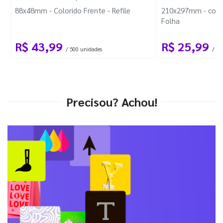
88x48mm - Colorido Frente - Refile
210x297mm - com 
Folha
R$ 43,99
R$ 25,99
/ 500 unidades
/ 1 
Precisou? Achou!