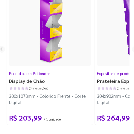
Produtos em Poliondas
Expositor de produt
Display de Chão
Prateleira Expo
(0 avaliações)
(0 avaliaçõe
300x1078mm - Colorido Frente - Corte
304x902mm - Color
Digital
Digital
R$ 203,99
R$ 264,99
/ 1 unidade
/