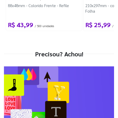
88x48mm - Colorido Frente - Refile
210x297mm - com 
Folha
R$ 43,99
R$ 25,99
/ 500 unidades
/ 1 
Precisou? Achou!