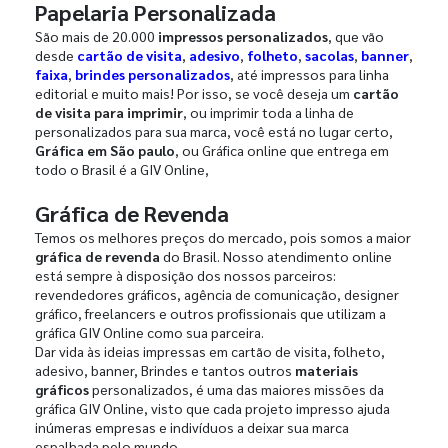
Papelaria Personalizada
São mais de 20.000
impressos personalizados
, que vão
desde
cartão de visita
,
adesivo
,
folheto
,
sacolas
,
banner
,
faixa
,
brindes personalizados
, até impressos para linha
editorial e muito mais! Por isso, se você deseja um
cartão
de visita para imprimir
, ou imprimir toda a linha de
personalizados para sua marca, você está no lugar certo,
Gráfica em São paulo
, ou Gráfica online que entrega em
todo o Brasil é a GIV Online,
Gráfica de Revenda
Temos os melhores preços do mercado, pois somos a maior
gráfica de revenda
do Brasil. Nosso atendimento online
está sempre à disposição dos nossos parceiros:
revendedores gráficos, agência de comunicação, designer
gráfico, freelancers e outros profissionais que utilizam a
gráfica GIV Online como sua parceira.
Dar vida às ideias impressas em cartão de visita, folheto,
adesivo, banner, Brindes e tantos outros
materiais
gráficos
personalizados, é uma das maiores missões da
gráfica GIV Online, visto que cada projeto impresso ajuda
inúmeras empresas e indivíduos a deixar sua marca
espalhada pelo mundo.