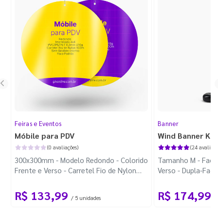
Feiras e Eventos
Banner
Móbile para PDV
Wind Banner Ki
(0 avaliações)
(24 avaliaçõ
300x300mm - Modelo Redondo - Colorido
Tamanho M - Faca 
Frente e Verso - Carretel Fio de Nylon
Verso - Dupla-Fac
com 100m - Faca Padrão
Plástica - Haste 
R$ 133,99
R$ 174,99
/ 5 unidades
/