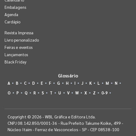
Embalagens
Agenda
Cardápio
Revista Impressa
Livro personalizado
Feiras e eventos
Lançamentos
Black Friday
Glossário
A
B
C
D
E
F
G
H
I
J
K
L
M
N
O
P
Q
R
S
T
U
V
W
X
Z
0-9
Copyright © 2026 - WBL Gráfica e Editora Ltda.
CNPJ 08.142.850/0001-36 - Rua Prefeito Takume Koike, 499 -
Núcleo Itaim - Ferraz de Vasconcelos - SP - CEP 08538-100