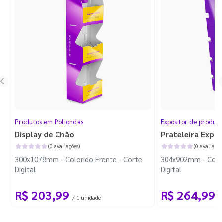
Produtos em Poliondas
Expositor de produt
Display de Chão
Prateleira Expo
(0 avaliações)
(0 avaliaçõe
300x1078mm - Colorido Frente - Corte
304x902mm - Color
Digital
Digital
R$ 203,99
R$ 264,99
/ 1 unidade
/