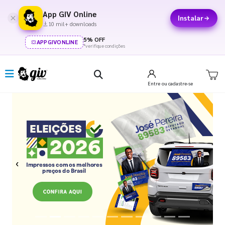
App GIV Online
Instalar
10 mil+ downloads
5% OFF
APPGIVONLINE
*verifique condições
Entre
ou cadastre-se
Previous
Next