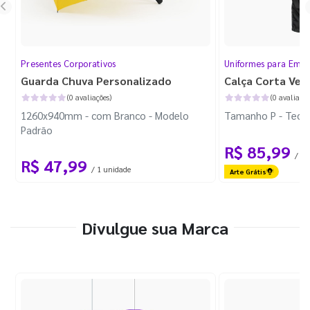
Presentes Corporativos
Uniformes para Empr
Guarda Chuva Personalizado
Calça Corta Ven
(0 avaliações)
(0 avaliaçõe
1260x940mm - com Branco - Modelo
Tamanho P - Tecid
Padrão
R$ 85,99
/ 1 
R$ 47,99
/ 1 unidade
Arte Grátis
Divulgue sua Marca