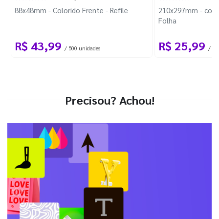
88x48mm - Colorido Frente - Refile
210x297mm - com 
Folha
R$ 43,99
R$ 25,99
/ 500 unidades
/ 1 
Precisou? Achou!