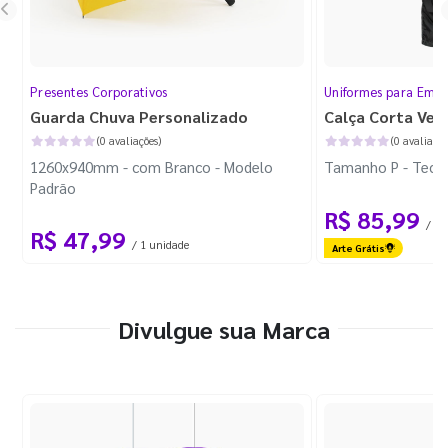
Presentes Corporativos
Uniformes para Empr
Guarda Chuva Personalizado
Calça Corta Ven
(0 avaliações)
(0 avaliaçõe
1260x940mm - com Branco - Modelo
Tamanho P - Tecid
Padrão
R$ 85,99
/ 1 
R$ 47,99
/ 1 unidade
Arte Grátis
Divulgue sua Marca