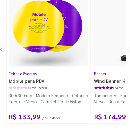
Feiras e Eventos
Banner
Móbile para PDV
Wind Banner Ki
(0 avaliações)
(24 avaliaçõ
300x300mm - Modelo Redondo - Colorido
Tamanho M - Faca 
Frente e Verso - Carretel Fio de Nylon
Verso - Dupla-Fac
com 100m - Faca Padrão
Plástica - Haste 
R$ 133,99
R$ 174,99
/ 5 unidades
/