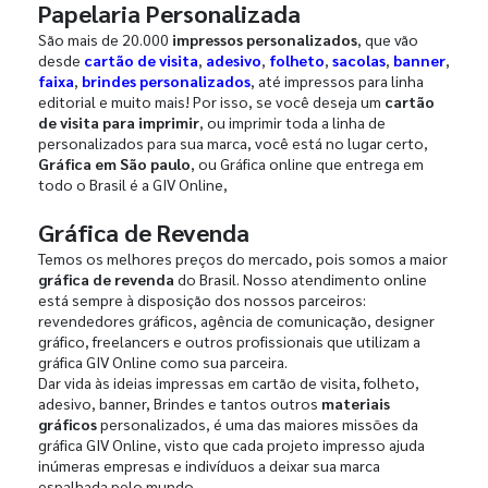
Papelaria Personalizada
São mais de 20.000
impressos personalizados
, que vão
desde
cartão de visita
,
adesivo
,
folheto
,
sacolas
,
banner
,
faixa
,
brindes personalizados
, até impressos para linha
editorial e muito mais! Por isso, se você deseja um
cartão
de visita para imprimir
, ou imprimir toda a linha de
personalizados para sua marca, você está no lugar certo,
Gráfica em São paulo
, ou Gráfica online que entrega em
todo o Brasil é a GIV Online,
Gráfica de Revenda
Temos os melhores preços do mercado, pois somos a maior
gráfica de revenda
do Brasil. Nosso atendimento online
está sempre à disposição dos nossos parceiros:
revendedores gráficos, agência de comunicação, designer
gráfico, freelancers e outros profissionais que utilizam a
gráfica GIV Online como sua parceira.
Dar vida às ideias impressas em cartão de visita, folheto,
adesivo, banner, Brindes e tantos outros
materiais
gráficos
personalizados, é uma das maiores missões da
gráfica GIV Online, visto que cada projeto impresso ajuda
inúmeras empresas e indivíduos a deixar sua marca
espalhada pelo mundo.