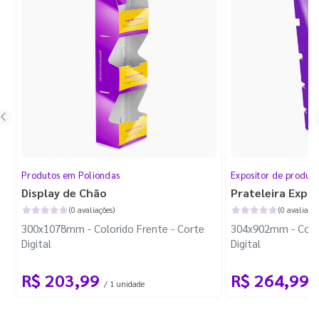
Produtos em Poliondas
Expositor de produt
Display de Chão
Prateleira Expo
(0 avaliações)
(0 avaliaçõe
300x1078mm - Colorido Frente - Corte
304x902mm - Color
Digital
Digital
R$ 203,99
R$ 264,99
/ 1 unidade
/