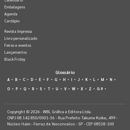
Embalagens
Agenda
Cardápio
Revista Impressa
Livro personalizado
Feiras e eventos
Lançamentos
Black Friday
Glossário
A
B
C
D
E
F
G
H
I
J
K
L
M
N
O
P
Q
R
S
T
U
V
W
X
Z
0-9
Copyright © 2026 - WBL Gráfica e Editora Ltda.
CNPJ 08.142.850/0001-36 - Rua Prefeito Takume Koike, 499 -
Núcleo Itaim - Ferraz de Vasconcelos - SP - CEP 08538-100