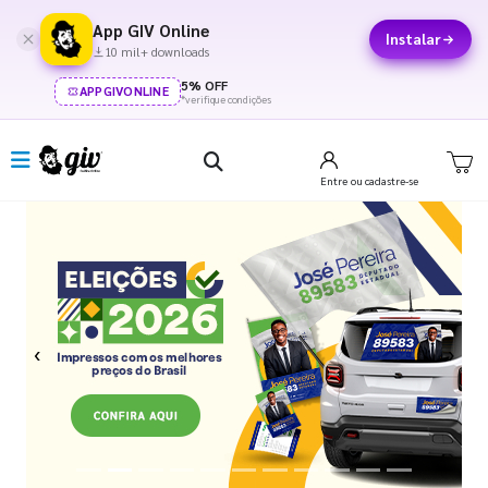
App GIV Online
Instalar
10 mil+ downloads
5% OFF
APPGIVONLINE
*verifique condições
Entre
ou cadastre-se
Previous
Next