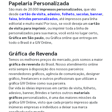
Papelaria Personalizada
São mais de 20.000
impressos personalizados
, que vão
desde
cartão de visita
,
adesivo
,
folheto
,
sacolas
,
banner
,
faixa
,
brindes personalizados
, até impressos para linha
editorial e muito mais! Por isso, se você deseja um
cartão
de visita para imprimir
, ou imprimir toda a linha de
personalizados para sua marca, você está no lugar certo,
Gráfica em São paulo
, ou Gráfica online que entrega em
todo o Brasil é a GIV Online,
Gráfica de Revenda
Temos os melhores preços do mercado, pois somos a maior
gráfica de revenda
do Brasil. Nosso atendimento online
está sempre à disposição dos nossos parceiros:
revendedores gráficos, agência de comunicação, designer
gráfico, freelancers e outros profissionais que utilizam a
gráfica GIV Online como sua parceira.
Dar vida às ideias impressas em cartão de visita, folheto,
adesivo, banner, Brindes e tantos outros
materiais
gráficos
personalizados, é uma das maiores missões da
gráfica GIV Online, visto que cada projeto impresso ajuda
inúmeras empresas e indivíduos a deixar sua marca
espalhada pelo mundo.