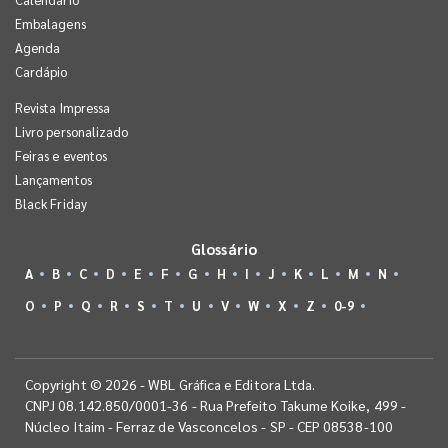
Embalagens
Agenda
Cardápio
Revista Impressa
Livro personalizado
Feiras e eventos
Lançamentos
Black Friday
Glossário
A
B
C
D
E
F
G
H
I
J
K
L
M
N
O
P
Q
R
S
T
U
V
W
X
Z
0-9
Copyright © 2026 - WBL Gráfica e Editora Ltda.
CNPJ 08.142.850/0001-36 - Rua Prefeito Takume Koike, 499 -
Núcleo Itaim - Ferraz de Vasconcelos - SP - CEP 08538-100