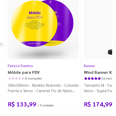
Feiras e Eventos
Banner
Móbile para PDV
Wind Banner Ki
(0 avaliações)
(24 avaliaçõ
300x300mm - Modelo Redondo - Colorido
Tamanho M - Faca 
Frente e Verso - Carretel Fio de Nylon
Verso - Dupla-Fac
com 100m - Faca Padrão
Plástica - Haste 
R$ 133,99
R$ 174,99
/ 5 unidades
/