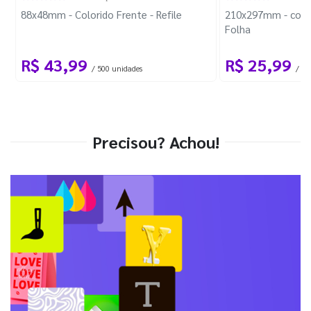
88x48mm - Colorido Frente - Refile
210x297mm - com 
Folha
R$ 43,99
R$ 25,99
/ 500 unidades
/ 1 
Precisou? Achou!