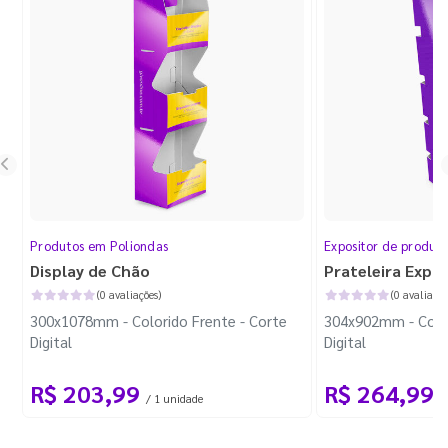
Produtos em Poliondas
Expositor de produt
Display de Chão
Prateleira Expo
(0 avaliações)
(0 avaliaçõe
300x1078mm - Colorido Frente - Corte
304x902mm - Color
Digital
Digital
R$ 203,99
R$ 264,99
/ 1 unidade
/