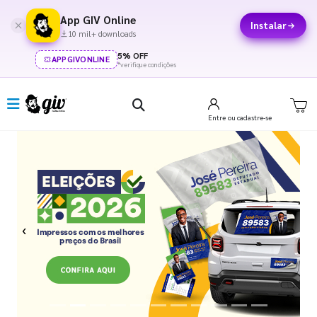
App GIV Online
Instalar
10 mil+ downloads
5% OFF
APPGIVONLINE
*verifique condições
Entre
ou cadastre-se
Previous
Next