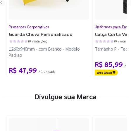
Presentes Corporativos
Uniformes para Empr
Guarda Chuva Personalizado
Calça Corta Ven
(0 avaliações)
(0 avaliaçõe
1260x940mm - com Branco - Modelo
Tamanho P - Tecid
Padrão
R$ 85,99
/ 1 
R$ 47,99
/ 1 unidade
Arte Grátis
Divulgue sua Marca