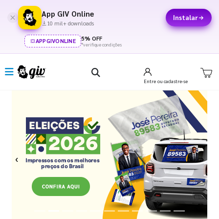
App GIV Online
Instalar
10 mil+ downloads
5% OFF
APPGIVONLINE
*verifique condições
Entre
ou cadastre-se
Previous
Next