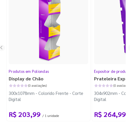
Produtos em Poliondas
Expositor de produt
Display de Chão
Prateleira Expo
(0 avaliações)
(0 avaliaçõe
300x1078mm - Colorido Frente - Corte
304x902mm - Color
Digital
Digital
R$ 203,99
R$ 264,99
/ 1 unidade
/