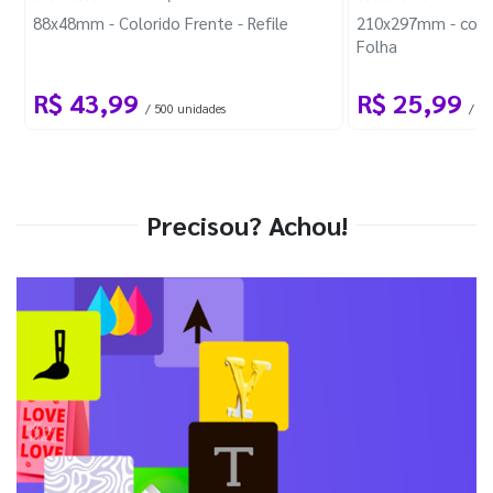
88x48mm - Colorido Frente - Refile
210x297mm - com 
Folha
R$ 43,99
R$ 25,99
/ 500 unidades
/ 1 
Precisou? Achou!