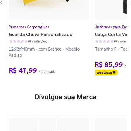
Presentes Corporativos
Uniformes para Empr
Guarda Chuva Personalizado
Calça Corta Ven
(0 avaliações)
(0 avaliaçõe
1260x940mm - com Branco - Modelo
Tamanho P - Tecid
Padrão
R$ 85,99
/ 1 
R$ 47,99
/ 1 unidade
Arte Grátis
Divulgue sua Marca