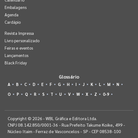
Embalagens
Agenda
Cardápio
Revista Impressa
Livro personalizado
Feiras e eventos
Lançamentos
Black Friday
Glossário
A
B
C
D
E
F
G
H
I
J
K
L
M
N
O
P
Q
R
S
T
U
V
W
X
Z
0-9
Copyright © 2026 - WBL Gráfica e Editora Ltda.
CNPJ 08.142.850/0001-36 - Rua Prefeito Takume Koike, 499 -
Núcleo Itaim - Ferraz de Vasconcelos - SP - CEP 08538-100