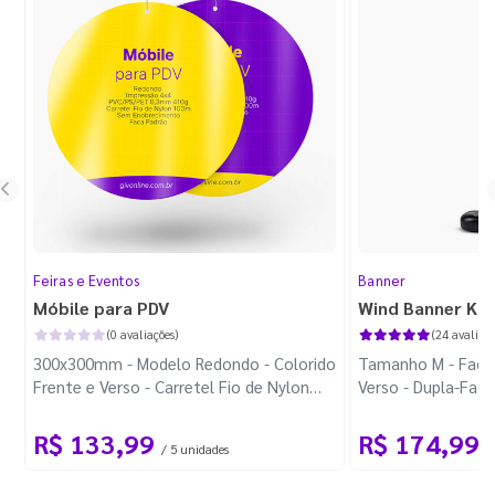
Feiras e Eventos
Banner
Móbile para PDV
Wind Banner Ki
(0 avaliações)
(24 avaliaçõ
300x300mm - Modelo Redondo - Colorido
Tamanho M - Faca 
Frente e Verso - Carretel Fio de Nylon
Verso - Dupla-Fac
com 100m - Faca Padrão
Plástica - Haste 
R$ 133,99
R$ 174,99
/ 5 unidades
/