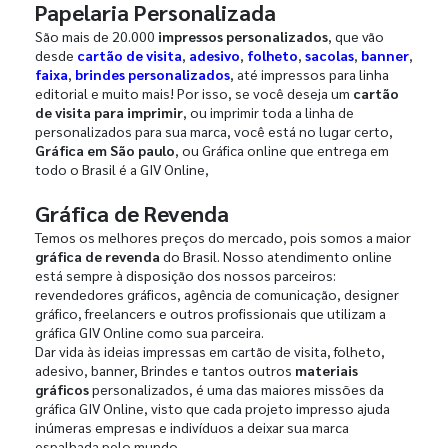
Papelaria Personalizada
São mais de 20.000
impressos personalizados
, que vão
desde
cartão de visita
,
adesivo
,
folheto
,
sacolas
,
banner
,
faixa
,
brindes personalizados
, até impressos para linha
editorial e muito mais! Por isso, se você deseja um
cartão
de visita para imprimir
, ou imprimir toda a linha de
personalizados para sua marca, você está no lugar certo,
Gráfica em São paulo
, ou Gráfica online que entrega em
todo o Brasil é a GIV Online,
Gráfica de Revenda
Temos os melhores preços do mercado, pois somos a maior
gráfica de revenda
do Brasil. Nosso atendimento online
está sempre à disposição dos nossos parceiros:
revendedores gráficos, agência de comunicação, designer
gráfico, freelancers e outros profissionais que utilizam a
gráfica GIV Online como sua parceira.
Dar vida às ideias impressas em cartão de visita, folheto,
adesivo, banner, Brindes e tantos outros
materiais
gráficos
personalizados, é uma das maiores missões da
gráfica GIV Online, visto que cada projeto impresso ajuda
inúmeras empresas e indivíduos a deixar sua marca
espalhada pelo mundo.