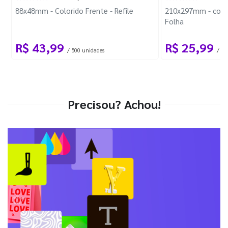
88x48mm - Colorido Frente - Refile
210x297mm - com 
Folha
R$ 43,99
R$ 25,99
/ 500 unidades
/ 1 
Precisou? Achou!