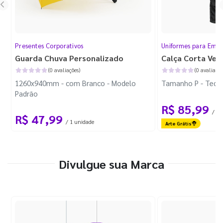
Presentes Corporativos
Uniformes para Empr
Guarda Chuva Personalizado
Calça Corta Ven
(0 avaliações)
(0 avaliaçõe
1260x940mm - com Branco - Modelo
Tamanho P - Tecid
Padrão
R$ 85,99
/ 1 
R$ 47,99
/ 1 unidade
Arte Grátis
Divulgue sua Marca