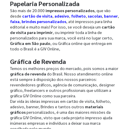
Papelaria Personalizada
São mais de 20.000
impressos personalizados
, que vão
desde
cartão de visita
,
adesivo
,
folheto
,
sacolas
,
banner
,
faixa
,
brindes personalizados
, até impressos para linha
editorial e muito mais! Por isso, se você deseja um
cartão
de visita para imprimir
, ou imprimir toda a linha de
personalizados para sua marca, você está no lugar certo,
Gráfica em São paulo
, ou Gráfica online que entrega em
todo o Brasil é a GIV Online,
Gráfica de Revenda
Temos os melhores preços do mercado, pois somos a maior
gráfica de revenda
do Brasil. Nosso atendimento online
está sempre à disposição dos nossos parceiros:
revendedores gráficos, agência de comunicação, designer
gráfico, freelancers e outros profissionais que utilizam a
gráfica GIV Online como sua parceira.
Dar vida às ideias impressas em cartão de visita, folheto,
adesivo, banner, Brindes e tantos outros
materiais
gráficos
personalizados, é uma das maiores missões da
gráfica GIV Online, visto que cada projeto impresso ajuda
inúmeras empresas e indivíduos a deixar sua marca
espalhada pelo mundo.