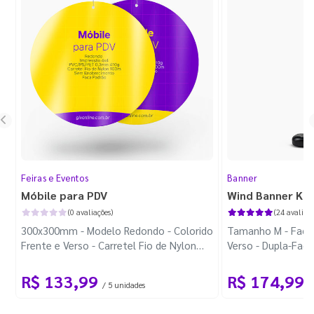
Feiras e Eventos
Banner
Móbile para PDV
Wind Banner Ki
(0 avaliações)
(24 avaliaçõ
300x300mm - Modelo Redondo - Colorido
Tamanho M - Faca 
Frente e Verso - Carretel Fio de Nylon
Verso - Dupla-Fac
com 100m - Faca Padrão
Plástica - Haste 
R$ 133,99
R$ 174,99
/ 5 unidades
/