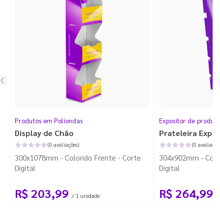
Produtos em Poliondas
Expositor de produt
Display de Chão
Prateleira Expo
(0 avaliações)
(0 avaliaçõe
300x1078mm - Colorido Frente - Corte
304x902mm - Color
Digital
Digital
R$ 203,99
R$ 264,99
/ 1 unidade
/