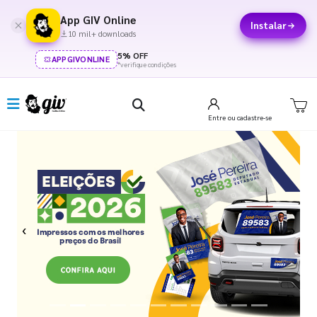
App GIV Online
Instalar
10 mil+ downloads
5% OFF
APPGIVONLINE
*verifique condições
Entre
ou cadastre-se
Previous
Next