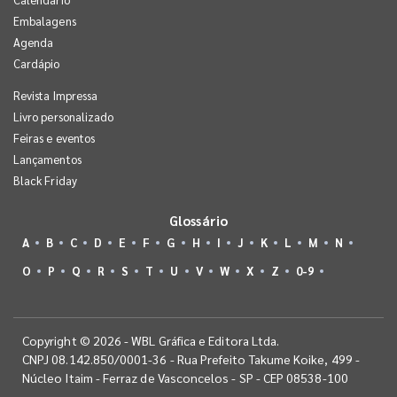
Embalagens
Agenda
Cardápio
Revista Impressa
Livro personalizado
Feiras e eventos
Lançamentos
Black Friday
Glossário
A
B
C
D
E
F
G
H
I
J
K
L
M
N
O
P
Q
R
S
T
U
V
W
X
Z
0-9
Copyright © 2026 - WBL Gráfica e Editora Ltda.
CNPJ 08.142.850/0001-36 - Rua Prefeito Takume Koike, 499 -
Núcleo Itaim - Ferraz de Vasconcelos - SP - CEP 08538-100