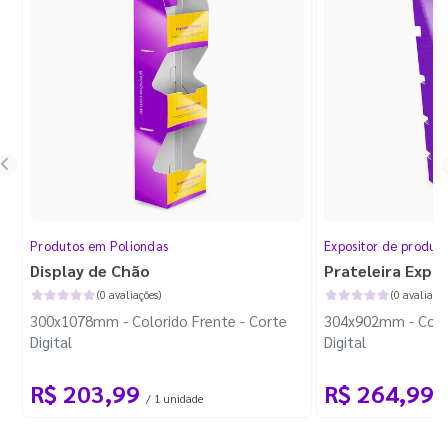
Produtos em Poliondas
Expositor de produt
Display de Chão
Prateleira Expo
(0 avaliações)
(0 avaliaçõe
300x1078mm - Colorido Frente - Corte
304x902mm - Color
Digital
Digital
R$ 203,99
R$ 264,99
/ 1 unidade
/