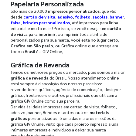
Papelaria Personalizada
São mais de 20.000
impressos personalizados
, que vão
desde
cartão de visita
,
adesivo
,
folheto
,
sacolas
,
banner
,
faixa
,
brindes personalizados
, até impressos para linha
editorial e muito mais! Por isso, se você deseja um
cartão
de visita para imprimir
, ou imprimir toda a linha de
personalizados para sua marca, você está no lugar certo,
Gráfica em São paulo
, ou Gráfica online que entrega em
todo o Brasil é a GIV Online,
Gráfica de Revenda
Temos os melhores preços do mercado, pois somos a maior
gráfica de revenda
do Brasil. Nosso atendimento online
está sempre à disposição dos nossos parceiros:
revendedores gráficos, agência de comunicação, designer
gráfico, freelancers e outros profissionais que utilizam a
gráfica GIV Online como sua parceira.
Dar vida às ideias impressas em cartão de visita, folheto,
adesivo, banner, Brindes e tantos outros
materiais
gráficos
personalizados, é uma das maiores missões da
gráfica GIV Online, visto que cada projeto impresso ajuda
inúmeras empresas e indivíduos a deixar sua marca
espalhada pelo mundo.