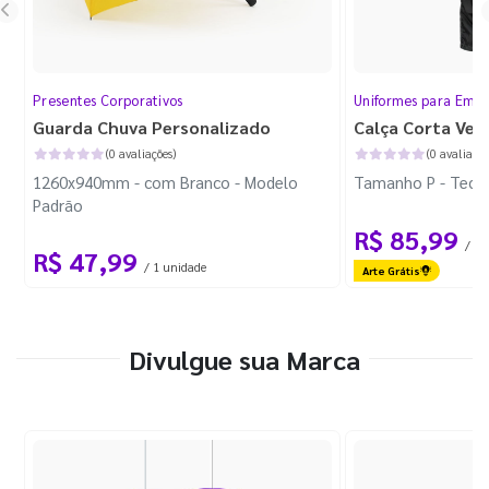
Presentes Corporativos
Uniformes para Empr
Guarda Chuva Personalizado
Calça Corta Ven
(0 avaliações)
(0 avaliaçõe
1260x940mm - com Branco - Modelo
Tamanho P - Tecid
Padrão
R$ 85,99
/ 1 
R$ 47,99
/ 1 unidade
Arte Grátis
Divulgue sua Marca