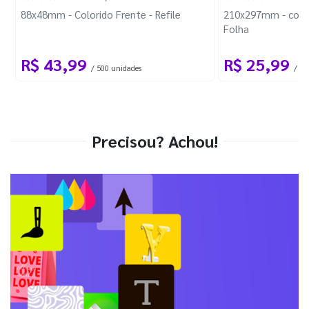
88x48mm - Colorido Frente - Refile
210x297mm - com 
Folha
R$ 43,99
R$ 25,99
/ 500 unidades
/ 1 
Precisou? Achou!