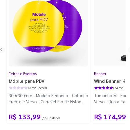
Feiras e Eventos
Banner
Móbile para PDV
Wind Banner Ki
(0 avaliações)
(24 avaliaçõ
300x300mm - Modelo Redondo - Colorido
Tamanho M - Faca 
Frente e Verso - Carretel Fio de Nylon
Verso - Dupla-Fac
com 100m - Faca Padrão
Plástica - Haste 
R$ 133,99
R$ 174,99
/ 5 unidades
/