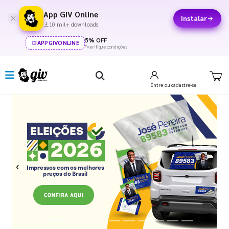
App GIV Online
Instalar
10 mil+ downloads
5% OFF
APPGIVONLINE
*verifique condições
Entre
ou cadastre-se
Previous
Next