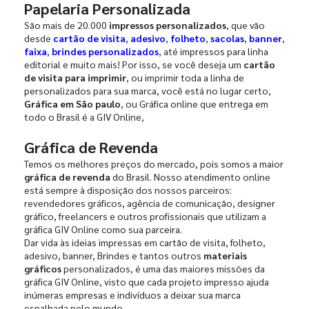
Papelaria Personalizada
São mais de 20.000
impressos personalizados
, que vão
desde
cartão de visita
,
adesivo
,
folheto
,
sacolas
,
banner
,
faixa
,
brindes personalizados
, até impressos para linha
editorial e muito mais! Por isso, se você deseja um
cartão
de visita para imprimir
, ou imprimir toda a linha de
personalizados para sua marca, você está no lugar certo,
Gráfica em São paulo
, ou Gráfica online que entrega em
todo o Brasil é a GIV Online,
Gráfica de Revenda
Temos os melhores preços do mercado, pois somos a maior
gráfica de revenda
do Brasil. Nosso atendimento online
está sempre à disposição dos nossos parceiros:
revendedores gráficos, agência de comunicação, designer
gráfico, freelancers e outros profissionais que utilizam a
gráfica GIV Online como sua parceira.
Dar vida às ideias impressas em cartão de visita, folheto,
adesivo, banner, Brindes e tantos outros
materiais
gráficos
personalizados, é uma das maiores missões da
gráfica GIV Online, visto que cada projeto impresso ajuda
inúmeras empresas e indivíduos a deixar sua marca
espalhada pelo mundo.