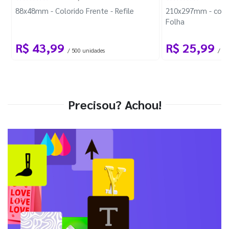
88x48mm - Colorido Frente - Refile
210x297mm - com 
Folha
R$ 43,99
R$ 25,99
/ 500 unidades
/ 1 
Precisou? Achou!