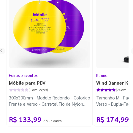
Feiras e Eventos
Banner
Móbile para PDV
Wind Banner Ki
(0 avaliações)
(24 avaliaçõ
300x300mm - Modelo Redondo - Colorido
Tamanho M - Faca 
Frente e Verso - Carretel Fio de Nylon
Verso - Dupla-Fac
com 100m - Faca Padrão
Plástica - Haste 
R$ 133,99
R$ 174,99
/ 5 unidades
/