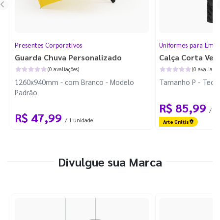
Presentes Corporativos
Uniformes para Empr
Guarda Chuva Personalizado
Calça Corta Ven
(0 avaliações)
(0 avaliaçõe
1260x940mm - com Branco - Modelo
Tamanho P - Tecid
Padrão
R$ 85,99
/ 1 
R$ 47,99
/ 1 unidade
Arte Grátis
Divulgue sua Marca