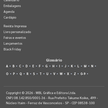
Embalagens
Agenda
Cardápio
Revista Impressa
Livro personalizado
Feiras e eventos
Lançamentos
Black Friday
Glossário
A
B
C
D
E
F
G
H
I
J
K
L
M
N
O
P
Q
R
S
T
U
V
W
X
Z
0-9
Copyright © 2026 - WBL Gráfica e Editora Ltda.
CNPJ 08.142.850/0001-36 - Rua Prefeito Takume Koike, 499 -
Núcleo Itaim - Ferraz de Vasconcelos - SP - CEP 08538-100