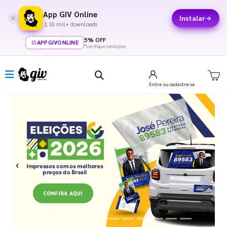
App GIV Online
Instalar
10 mil+ downloads
5% OFF
APPGIVONLINE
*verifique condições
Entre
ou cadastre-se
Previous
Next