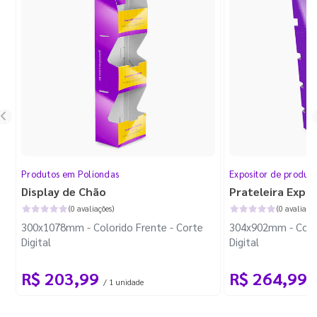
Produtos em Poliondas
Expositor de produt
Display de Chão
Prateleira Expo
(0 avaliações)
(0 avaliaçõe
300x1078mm - Colorido Frente - Corte
304x902mm - Color
Digital
Digital
R$ 203,99
R$ 264,99
/ 1 unidade
/