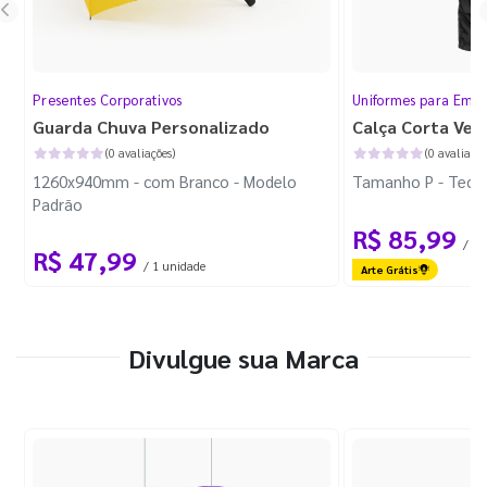
Presentes Corporativos
Uniformes para Empr
Guarda Chuva Personalizado
Calça Corta Ven
(0 avaliações)
(0 avaliaçõe
1260x940mm - com Branco - Modelo
Tamanho P - Tecid
Padrão
R$ 85,99
/ 1 
R$ 47,99
/ 1 unidade
Arte Grátis
Divulgue sua Marca