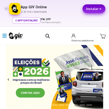
App GIV Online
Instalar
10 mil+ downloads
5% OFF
APPGIVONLINE
*verifique condições
Entre
ou cadastre-se
Previous
Next