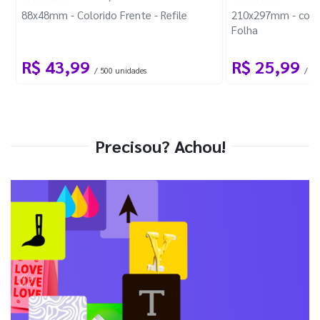
88x48mm - Colorido Frente - Refile
210x297mm - com 
Folha
R$ 43,99
R$ 25,99
/ 500 unidades
/ 1 
Precisou? Achou!