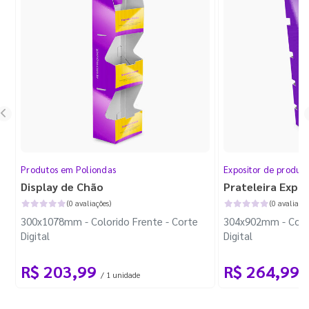
Produtos em Poliondas
Expositor de produt
Display de Chão
Prateleira Expo
(0 avaliações)
(0 avaliaçõe
300x1078mm - Colorido Frente - Corte
304x902mm - Color
Digital
Digital
R$ 203,99
R$ 264,99
/ 1 unidade
/