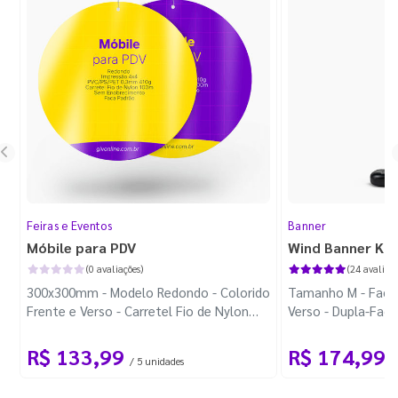
Feiras e Eventos
Banner
Móbile para PDV
Wind Banner Ki
(0 avaliações)
(24 avaliaçõ
300x300mm - Modelo Redondo - Colorido
Tamanho M - Faca 
Frente e Verso - Carretel Fio de Nylon
Verso - Dupla-Fac
com 100m - Faca Padrão
Plástica - Haste 
R$ 133,99
R$ 174,99
/ 5 unidades
/