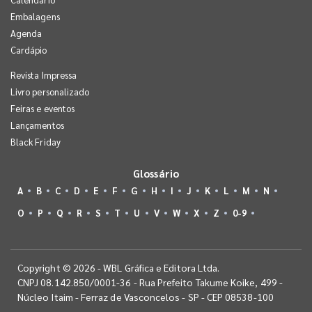
Embalagens
Agenda
Cardápio
Revista Impressa
Livro personalizado
Feiras e eventos
Lançamentos
Black Friday
Glossário
A
B
C
D
E
F
G
H
I
J
K
L
M
N
O
P
Q
R
S
T
U
V
W
X
Z
0-9
Copyright © 2026 - WBL Gráfica e Editora Ltda.
CNPJ 08.142.850/0001-36 - Rua Prefeito Takume Koike, 499 -
Núcleo Itaim - Ferraz de Vasconcelos - SP - CEP 08538-100