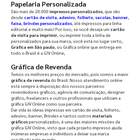
Papelaria Personalizada
São mais de 20.000
impressos personalizados
, que vão
desde
cartão de visita
,
adesivo
,
folheto
,
sacolas
,
banner
,
faixa
,
brindes personalizados
, até impressos para linha
editorial e muito mais! Por isso, se você deseja um
cartão
de visita para imprimir
, ou imprimir toda a linha de
personalizados para sua marca, você está no lugar certo,
Gráfica em São paulo
, ou Gráfica online que entrega em
todo o Brasil é a GIV Online,
Gráfica de Revenda
Temos os melhores preços do mercado, pois somos a maior
gráfica de revenda
do Brasil. Nosso atendimento online
está sempre à disposição dos nossos parceiros:
revendedores gráficos, agência de comunicação, designer
gráfico, freelancers e outros profissionais que utilizam a
gráfica GIV Online como sua parceira.
Dar vida às ideias impressas em cartão de visita, folheto,
adesivo, banner, Brindes e tantos outros
materiais
gráficos
personalizados, é uma das maiores missões da
gráfica GIV Online, visto que cada projeto impresso ajuda
inúmeras empresas e indivíduos a deixar sua marca
espalhada pelo mundo.