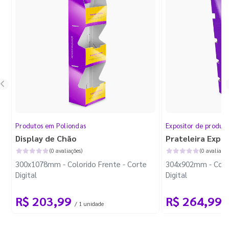
Produtos em Poliondas
Expositor de produt
Display de Chão
Prateleira Expo
(0 avaliações)
(0 avaliaçõe
300x1078mm - Colorido Frente - Corte
304x902mm - Color
Digital
Digital
R$ 203,99
R$ 264,99
/ 1 unidade
/