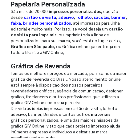
Papelaria Personalizada
São mais de 20.000
impressos personalizados
, que vão
desde
cartão de visita
,
adesivo
,
folheto
,
sacolas
,
banner
,
faixa
,
brindes personalizados
, até impressos para linha
editorial e muito mais! Por isso, se você deseja um
cartão
de visita para imprimir
, ou imprimir toda a linha de
personalizados para sua marca, você está no lugar certo,
Gráfica em São paulo
, ou Gráfica online que entrega em
todo o Brasil é a GIV Online,
Gráfica de Revenda
Temos os melhores preços do mercado, pois somos a maior
gráfica de revenda
do Brasil. Nosso atendimento online
está sempre à disposição dos nossos parceiros:
revendedores gráficos, agência de comunicação, designer
gráfico, freelancers e outros profissionais que utilizam a
gráfica GIV Online como sua parceira.
Dar vida às ideias impressas em cartão de visita, folheto,
adesivo, banner, Brindes e tantos outros
materiais
gráficos
personalizados, é uma das maiores missões da
gráfica GIV Online, visto que cada projeto impresso ajuda
inúmeras empresas e indivíduos a deixar sua marca
espalhada pelo mundo.