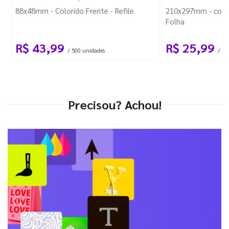
88x48mm - Colorido Frente - Refile
210x297mm - com 
Folha
R$ 43,99
R$ 25,99
/ 500 unidades
/ 1 
Precisou? Achou!