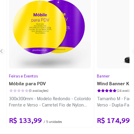
Feiras e Eventos
Banner
Móbile para PDV
Wind Banner Ki
(0 avaliações)
(24 avaliaçõ
300x300mm - Modelo Redondo - Colorido
Tamanho M - Faca 
Frente e Verso - Carretel Fio de Nylon
Verso - Dupla-Fac
com 100m - Faca Padrão
Plástica - Haste 
R$ 133,99
R$ 174,99
/ 5 unidades
/