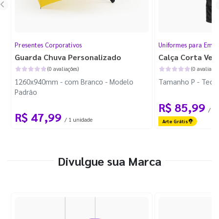
Presentes Corporativos
Uniformes para Empr
Guarda Chuva Personalizado
Calça Corta Ven
(0 avaliações)
(0 avaliaçõe
1260x940mm - com Branco - Modelo
Tamanho P - Tecid
Padrão
R$ 85,99
/ 1 
R$ 47,99
/ 1 unidade
Arte Grátis
Divulgue sua Marca