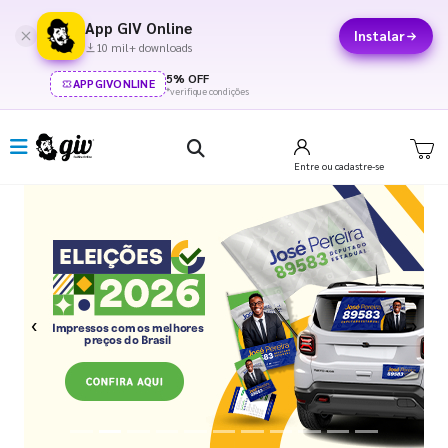
App GIV Online
Instalar
10 mil+ downloads
5% OFF
APPGIVONLINE
*verifique condições
Entre
ou cadastre-se
Previous
Next