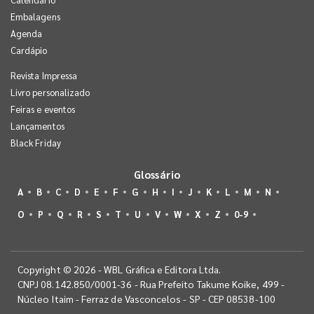
Embalagens
Agenda
Cardápio
Revista Impressa
Livro personalizado
Feiras e eventos
Lançamentos
Black Friday
Glossário
A
B
C
D
E
F
G
H
I
J
K
L
M
N
O
P
Q
R
S
T
U
V
W
X
Z
0-9
Copyright © 2026 - WBL Gráfica e Editora Ltda.
CNPJ 08.142.850/0001-36 - Rua Prefeito Takume Koike, 499 -
Núcleo Itaim - Ferraz de Vasconcelos - SP - CEP 08538-100