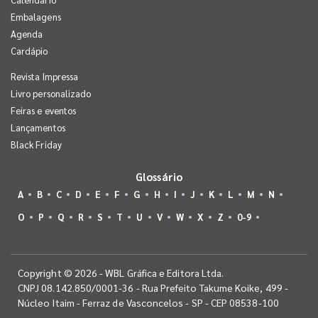
Embalagens
Agenda
Cardápio
Revista Impressa
Livro personalizado
Feiras e eventos
Lançamentos
Black Friday
Glossário
A
B
C
D
E
F
G
H
I
J
K
L
M
N
O
P
Q
R
S
T
U
V
W
X
Z
0-9
Copyright © 2026 - WBL Gráfica e Editora Ltda.
CNPJ 08.142.850/0001-36 - Rua Prefeito Takume Koike, 499 -
Núcleo Itaim - Ferraz de Vasconcelos - SP - CEP 08538-100