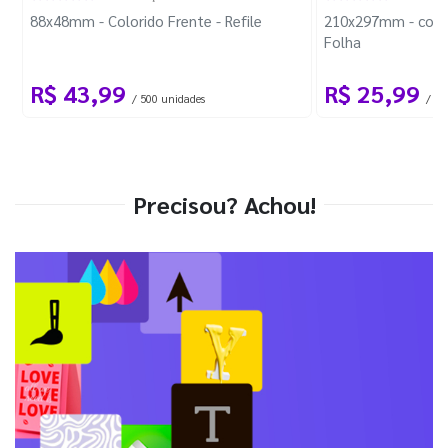
88x48mm - Colorido Frente - Refile
210x297mm - com 
Folha
R$ 43,99
R$ 25,99
/ 500 unidades
/ 1 
Precisou? Achou!