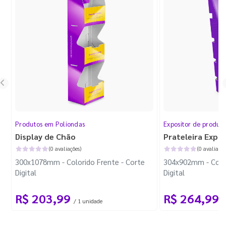
Produtos em Poliondas
Expositor de produt
Display de Chão
Prateleira Expo
(0 avaliações)
(0 avaliaçõe
300x1078mm - Colorido Frente - Corte
304x902mm - Color
Digital
Digital
R$ 203,99
R$ 264,99
/ 1 unidade
/