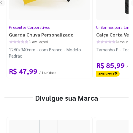
Presentes Corporativos
Uniformes para Empr
Guarda Chuva Personalizado
Calça Corta Ven
(0 avaliações)
(0 avaliaçõe
1260x940mm - com Branco - Modelo
Tamanho P - Tecid
Padrão
R$ 85,99
/ 1 
R$ 47,99
/ 1 unidade
Arte Grátis
Divulgue sua Marca