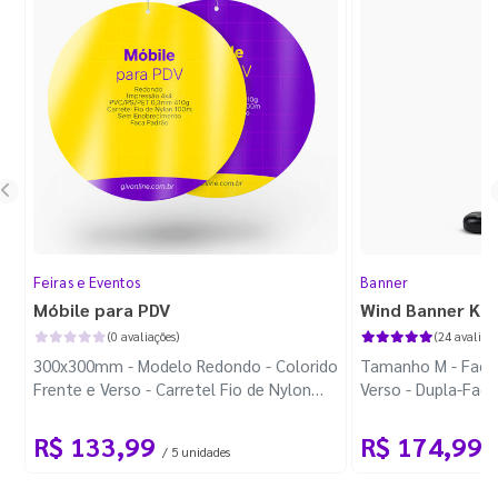
Feiras e Eventos
Banner
Móbile para PDV
Wind Banner Ki
(0 avaliações)
(24 avaliaçõ
300x300mm - Modelo Redondo - Colorido
Tamanho M - Faca 
Frente e Verso - Carretel Fio de Nylon
Verso - Dupla-Fac
com 100m - Faca Padrão
Plástica - Haste 
R$ 133,99
R$ 174,99
/ 5 unidades
/