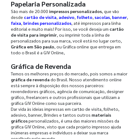
Papelaria Personalizada
São mais de 20.000
impressos personalizados
, que vão
desde
cartão de visita
,
adesivo
,
folheto
,
sacolas
,
banner
,
faixa
,
brindes personalizados
, até impressos para linha
editorial e muito mais! Por isso, se você deseja um
cartão
de visita para imprimir
, ou imprimir toda a linha de
personalizados para sua marca, você está no lugar certo,
Gráfica em São paulo
, ou Gráfica online que entrega em
todo o Brasil é a GIV Online,
Gráfica de Revenda
Temos os melhores preços do mercado, pois somos a maior
gráfica de revenda
do Brasil. Nosso atendimento online
está sempre à disposição dos nossos parceiros:
revendedores gráficos, agência de comunicação, designer
gráfico, freelancers e outros profissionais que utilizam a
gráfica GIV Online como sua parceira.
Dar vida às ideias impressas em cartão de visita, folheto,
adesivo, banner, Brindes e tantos outros
materiais
gráficos
personalizados, é uma das maiores missões da
gráfica GIV Online, visto que cada projeto impresso ajuda
inúmeras empresas e indivíduos a deixar sua marca
espalhada pelo mundo.