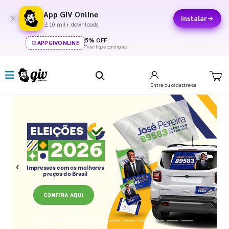
App GIV Online
Instalar
10 mil+ downloads
5% OFF
APPGIVONLINE
*verifique condições
Entre
ou cadastre-se
Previous
Next