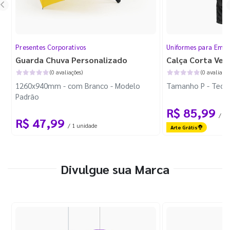
Presentes Corporativos
Uniformes para Empr
Guarda Chuva Personalizado
Calça Corta Ven
(0 avaliações)
(0 avaliaçõe
1260x940mm - com Branco - Modelo
Tamanho P - Tecid
Padrão
R$ 85,99
/ 1 
R$ 47,99
/ 1 unidade
Arte Grátis
Divulgue sua Marca