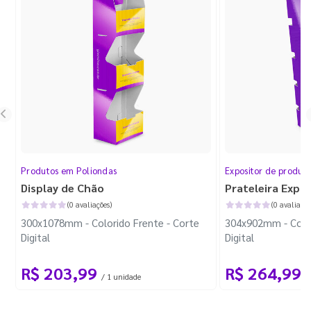
Produtos em Poliondas
Expositor de produt
Display de Chão
Prateleira Expo
(0 avaliações)
(0 avaliaçõe
300x1078mm - Colorido Frente - Corte
304x902mm - Color
Digital
Digital
R$ 203,99
R$ 264,99
/ 1 unidade
/