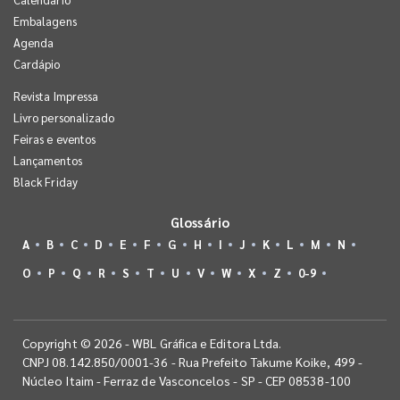
Embalagens
Agenda
Cardápio
Revista Impressa
Livro personalizado
Feiras e eventos
Lançamentos
Black Friday
Glossário
A
B
C
D
E
F
G
H
I
J
K
L
M
N
O
P
Q
R
S
T
U
V
W
X
Z
0-9
Copyright © 2026 - WBL Gráfica e Editora Ltda.
CNPJ 08.142.850/0001-36 - Rua Prefeito Takume Koike, 499 -
Núcleo Itaim - Ferraz de Vasconcelos - SP - CEP 08538-100