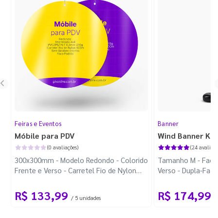
Feiras e Eventos
Banner
Móbile para PDV
Wind Banner Ki
(0 avaliações)
(24 avaliaçõ
300x300mm - Modelo Redondo - Colorido
Tamanho M - Faca 
Frente e Verso - Carretel Fio de Nylon
Verso - Dupla-Fac
com 100m - Faca Padrão
Plástica - Haste 
R$ 133,99
R$ 174,99
/ 5 unidades
/