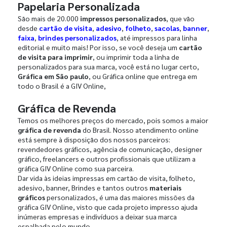
Papelaria Personalizada
São mais de 20.000
impressos personalizados
, que vão
desde
cartão de visita
,
adesivo
,
folheto
,
sacolas
,
banner
,
faixa
,
brindes personalizados
, até impressos para linha
editorial e muito mais! Por isso, se você deseja um
cartão
de visita para imprimir
, ou imprimir toda a linha de
personalizados para sua marca, você está no lugar certo,
Gráfica em São paulo
, ou Gráfica online que entrega em
todo o Brasil é a GIV Online,
Gráfica de Revenda
Temos os melhores preços do mercado, pois somos a maior
gráfica de revenda
do Brasil. Nosso atendimento online
está sempre à disposição dos nossos parceiros:
revendedores gráficos, agência de comunicação, designer
gráfico, freelancers e outros profissionais que utilizam a
gráfica GIV Online como sua parceira.
Dar vida às ideias impressas em cartão de visita, folheto,
adesivo, banner, Brindes e tantos outros
materiais
gráficos
personalizados, é uma das maiores missões da
gráfica GIV Online, visto que cada projeto impresso ajuda
inúmeras empresas e indivíduos a deixar sua marca
espalhada pelo mundo.