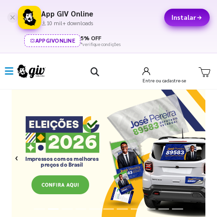
App GIV Online
Instalar
10 mil+ downloads
5% OFF
APPGIVONLINE
*verifique condições
Entre
ou cadastre-se
Previous
Next