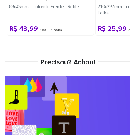
88x48mm - Colorido Frente - Refile
210x297mm - com 
Folha
R$ 43,99
R$ 25,99
/ 500 unidades
/ 1 
Precisou? Achou!