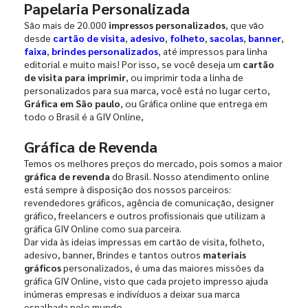
Papelaria Personalizada
São mais de 20.000
impressos personalizados
, que vão
desde
cartão de visita
,
adesivo
,
folheto
,
sacolas
,
banner
,
faixa
,
brindes personalizados
, até impressos para linha
editorial e muito mais! Por isso, se você deseja um
cartão
de visita para imprimir
, ou imprimir toda a linha de
personalizados para sua marca, você está no lugar certo,
Gráfica em São paulo
, ou Gráfica online que entrega em
todo o Brasil é a GIV Online,
Gráfica de Revenda
Temos os melhores preços do mercado, pois somos a maior
gráfica de revenda
do Brasil. Nosso atendimento online
está sempre à disposição dos nossos parceiros:
revendedores gráficos, agência de comunicação, designer
gráfico, freelancers e outros profissionais que utilizam a
gráfica GIV Online como sua parceira.
Dar vida às ideias impressas em cartão de visita, folheto,
adesivo, banner, Brindes e tantos outros
materiais
gráficos
personalizados, é uma das maiores missões da
gráfica GIV Online, visto que cada projeto impresso ajuda
inúmeras empresas e indivíduos a deixar sua marca
espalhada pelo mundo.