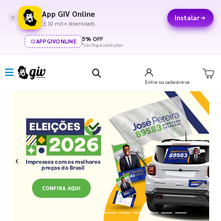
App GIV Online
Instalar
10 mil+ downloads
5% OFF
APPGIVONLINE
*verifique condições
Entre
ou cadastre-se
Previous
Next