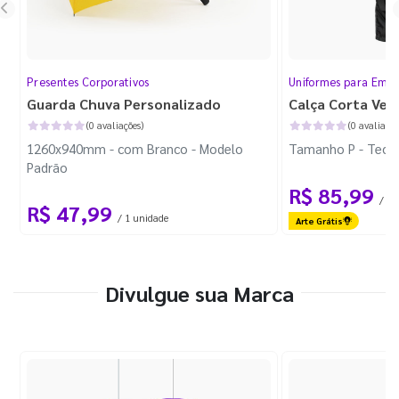
Presentes Corporativos
Uniformes para Empr
Guarda Chuva Personalizado
Calça Corta Ven
(0 avaliações)
(0 avaliaçõe
1260x940mm - com Branco - Modelo
Tamanho P - Tecid
Padrão
R$ 85,99
/ 1 
R$ 47,99
/ 1 unidade
Arte Grátis
Divulgue sua Marca