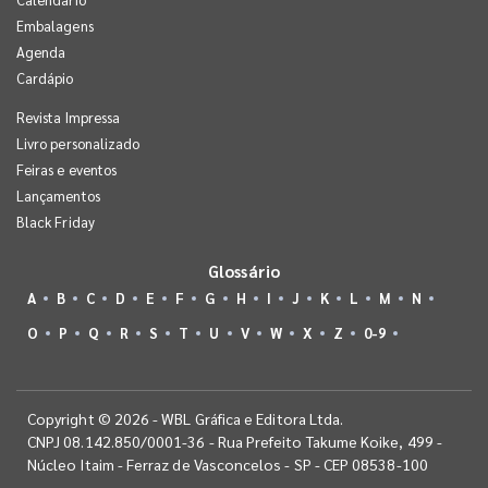
Embalagens
Agenda
Cardápio
Revista Impressa
Livro personalizado
Feiras e eventos
Lançamentos
Black Friday
Glossário
A
B
C
D
E
F
G
H
I
J
K
L
M
N
O
P
Q
R
S
T
U
V
W
X
Z
0-9
Copyright © 2026 - WBL Gráfica e Editora Ltda.
CNPJ 08.142.850/0001-36 - Rua Prefeito Takume Koike, 499 -
Núcleo Itaim - Ferraz de Vasconcelos - SP - CEP 08538-100