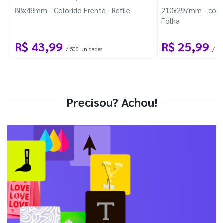
88x48mm - Colorido Frente - Refile
210x297mm - com 
Folha
R$ 43,99
R$ 25,99
/ 500 unidades
/ 1 
Precisou? Achou!