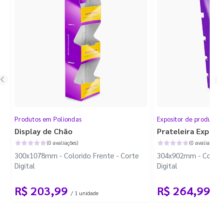
Produtos em Poliondas
Expositor de produt
Display de Chão
Prateleira Expo
(0 avaliações)
(0 avaliaçõe
300x1078mm - Colorido Frente - Corte
304x902mm - Color
Digital
Digital
R$ 203,99
R$ 264,99
/ 1 unidade
/