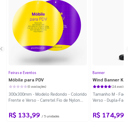
Feiras e Eventos
Banner
Móbile para PDV
Wind Banner Ki
(0 avaliações)
(24 avaliaçõ
300x300mm - Modelo Redondo - Colorido
Tamanho M - Faca 
Frente e Verso - Carretel Fio de Nylon
Verso - Dupla-Fac
com 100m - Faca Padrão
Plástica - Haste 
R$ 133,99
R$ 174,99
/ 5 unidades
/