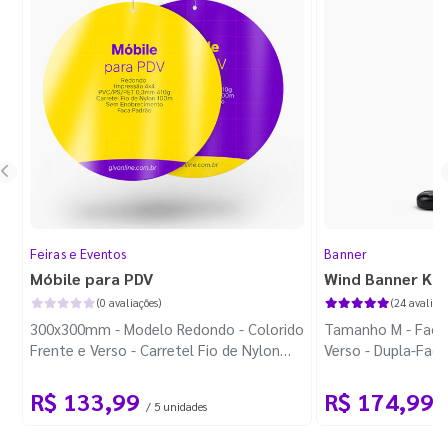
Feiras e Eventos
Banner
Móbile para PDV
Wind Banner Ki
(0 avaliações)
(24 avaliaçõ
300x300mm - Modelo Redondo - Colorido
Tamanho M - Faca 
Frente e Verso - Carretel Fio de Nylon
Verso - Dupla-Fac
com 100m - Faca Padrão
Plástica - Haste 
R$ 133,99
R$ 174,99
/ 5 unidades
/