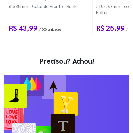
88x48mm - Colorido Frente - Refile
210x297mm - com 
Folha
R$ 43,99
R$ 25,99
/ 500 unidades
/ 1 
Precisou? Achou!