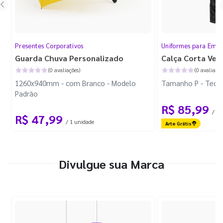
Presentes Corporativos
Uniformes para Empr
Guarda Chuva Personalizado
Calça Corta Ven
(0 avaliações)
(0 avaliaçõe
1260x940mm - com Branco - Modelo
Tamanho P - Tecid
Padrão
R$ 85,99
/ 1 
R$ 47,99
/ 1 unidade
Arte Grátis
Divulgue sua Marca