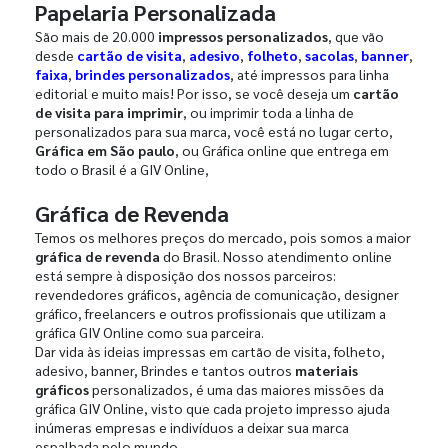
Papelaria Personalizada
São mais de 20.000
impressos personalizados
, que vão
desde
cartão de visita
,
adesivo
,
folheto
,
sacolas
,
banner
,
faixa
,
brindes personalizados
, até impressos para linha
editorial e muito mais! Por isso, se você deseja um
cartão
de visita para imprimir
, ou imprimir toda a linha de
personalizados para sua marca, você está no lugar certo,
Gráfica em São paulo
, ou Gráfica online que entrega em
todo o Brasil é a GIV Online,
Gráfica de Revenda
Temos os melhores preços do mercado, pois somos a maior
gráfica de revenda
do Brasil. Nosso atendimento online
está sempre à disposição dos nossos parceiros:
revendedores gráficos, agência de comunicação, designer
gráfico, freelancers e outros profissionais que utilizam a
gráfica GIV Online como sua parceira.
Dar vida às ideias impressas em cartão de visita, folheto,
adesivo, banner, Brindes e tantos outros
materiais
gráficos
personalizados, é uma das maiores missões da
gráfica GIV Online, visto que cada projeto impresso ajuda
inúmeras empresas e indivíduos a deixar sua marca
espalhada pelo mundo.