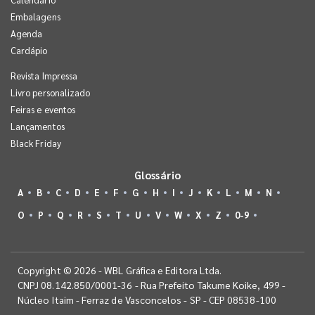
Embalagens
Agenda
Cardápio
Revista Impressa
Livro personalizado
Feiras e eventos
Lançamentos
Black Friday
Glossário
A
B
C
D
E
F
G
H
I
J
K
L
M
N
O
P
Q
R
S
T
U
V
W
X
Z
0-9
Copyright © 2026 - WBL Gráfica e Editora Ltda.
CNPJ 08.142.850/0001-36 - Rua Prefeito Takume Koike, 499 -
Núcleo Itaim - Ferraz de Vasconcelos - SP - CEP 08538-100