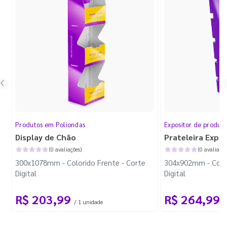
Produtos em Poliondas
Expositor de produt
Display de Chão
Prateleira Expo
(0 avaliações)
(0 avaliaçõe
300x1078mm - Colorido Frente - Corte
304x902mm - Color
Digital
Digital
R$ 203,99
R$ 264,99
/ 1 unidade
/