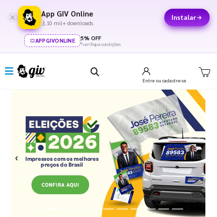
App GIV Online
Instalar
10 mil+ downloads
5% OFF
APPGIVONLINE
*verifique condições
Entre
ou cadastre-se
Previous
Next