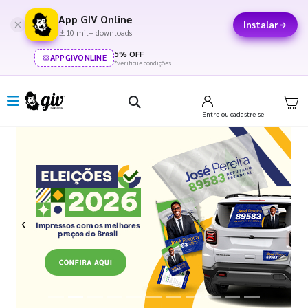
App GIV Online
Instalar
10 mil+ downloads
5% OFF
APPGIVONLINE
*verifique condições
Entre
ou cadastre-se
Previous
Next