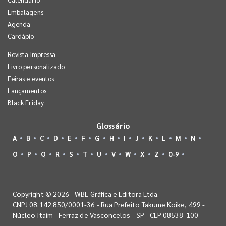
Embalagens
Agenda
Cardápio
Revista Impressa
Livro personalizado
Feiras e eventos
Lançamentos
Black Friday
Glossário
A
B
C
D
E
F
G
H
I
J
K
L
M
N
O
P
Q
R
S
T
U
V
W
X
Z
0-9
Copyright © 2026 - WBL Gráfica e Editora Ltda.
CNPJ 08.142.850/0001-36 - Rua Prefeito Takume Koike, 499 -
Núcleo Itaim - Ferraz de Vasconcelos - SP - CEP 08538-100