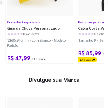
Presentes Corporativos
Uniformes para Empr
Guarda Chuva Personalizado
Calça Corta Ven
(0 avaliações)
(0 avaliaçõe
1260x940mm - com Branco - Modelo
Tamanho P - Tecid
Padrão
R$ 85,99
/ 1 
R$ 47,99
/ 1 unidade
Arte Grátis
Divulgue sua Marca