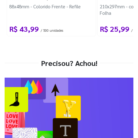
88x48mm - Colorido Frente - Refile
210x297mm - com 
Folha
R$ 43,99
R$ 25,99
/ 500 unidades
/ 1 
Precisou? Achou!