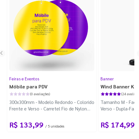
Feiras e Eventos
Banner
Móbile para PDV
Wind Banner Ki
(0 avaliações)
(24 avaliaçõ
300x300mm - Modelo Redondo - Colorido
Tamanho M - Faca 
Frente e Verso - Carretel Fio de Nylon
Verso - Dupla-Fac
com 100m - Faca Padrão
Plástica - Haste 
R$ 133,99
R$ 174,99
/ 5 unidades
/