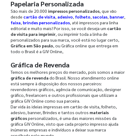
Papelaria Personalizada
São mais de 20.000
impressos personalizados
, que vão
desde
cartão de visita
,
adesivo
,
folheto
,
sacolas
,
banner
,
faixa
,
brindes personalizados
, até impressos para linha
editorial e muito mais! Por isso, se você deseja um
cartão
de visita para imprimir
, ou imprimir toda a linha de
personalizados para sua marca, você está no lugar certo,
Gráfica em São paulo
, ou Gráfica online que entrega em
todo o Brasil é a GIV Online,
Gráfica de Revenda
Temos os melhores preços do mercado, pois somos a maior
gráfica de revenda
do Brasil. Nosso atendimento online
está sempre à disposição dos nossos parceiros:
revendedores gráficos, agência de comunicação, designer
gráfico, freelancers e outros profissionais que utilizam a
gráfica GIV Online como sua parceira.
Dar vida às ideias impressas em cartão de visita, folheto,
adesivo, banner, Brindes e tantos outros
materiais
gráficos
personalizados, é uma das maiores missões da
gráfica GIV Online, visto que cada projeto impresso ajuda
inúmeras empresas e indivíduos a deixar sua marca
espalhada pelo mundo.