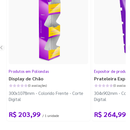
Produtos em Poliondas
Expositor de produt
Display de Chão
Prateleira Expo
(0 avaliações)
(0 avaliaçõe
300x1078mm - Colorido Frente - Corte
304x902mm - Color
Digital
Digital
R$ 203,99
R$ 264,99
/ 1 unidade
/