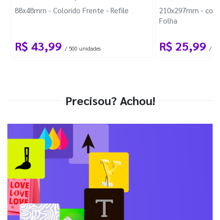
88x48mm - Colorido Frente - Refile
210x297mm - com 
Folha
R$ 43,99
R$ 25,99
/ 500 unidades
/ 1 
Precisou? Achou!