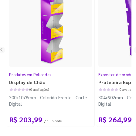
Produtos em Poliondas
Expositor de produt
Display de Chão
Prateleira Expo
(0 avaliações)
(0 avaliaçõe
300x1078mm - Colorido Frente - Corte
304x902mm - Color
Digital
Digital
R$ 203,99
R$ 264,99
/ 1 unidade
/