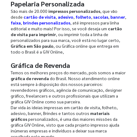
Papelaria Personalizada
São mais de 20.000
impressos personalizados
, que vão
desde
cartão de visita
,
adesivo
,
folheto
,
sacolas
,
banner
,
faixa
,
brindes personalizados
, até impressos para linha
editorial e muito mais! Por isso, se você deseja um
cartão
de visita para imprimir
, ou imprimir toda a linha de
personalizados para sua marca, você está no lugar certo,
Gráfica em São paulo
, ou Gráfica online que entrega em
todo o Brasil é a GIV Online,
Gráfica de Revenda
Temos os melhores preços do mercado, pois somos a maior
gráfica de revenda
do Brasil. Nosso atendimento online
está sempre à disposição dos nossos parceiros:
revendedores gráficos, agência de comunicação, designer
gráfico, freelancers e outros profissionais que utilizam a
gráfica GIV Online como sua parceira.
Dar vida às ideias impressas em cartão de visita, folheto,
adesivo, banner, Brindes e tantos outros
materiais
gráficos
personalizados, é uma das maiores missões da
gráfica GIV Online, visto que cada projeto impresso ajuda
inúmeras empresas e indivíduos a deixar sua marca
espalhada pelo mundo.