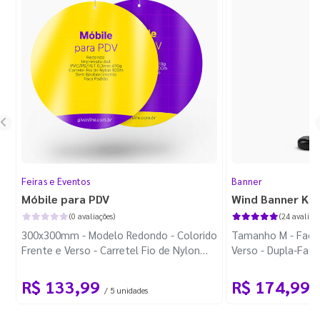
Feiras e Eventos
Banner
Móbile para PDV
Wind Banner Ki
(0 avaliações)
(24 avaliaçõ
300x300mm - Modelo Redondo - Colorido
Tamanho M - Faca 
Frente e Verso - Carretel Fio de Nylon
Verso - Dupla-Fac
com 100m - Faca Padrão
Plástica - Haste 
R$ 133,99
R$ 174,99
/ 5 unidades
/