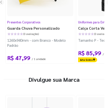
Presentes Corporativos
Uniformes para Empr
Guarda Chuva Personalizado
Calça Corta Ven
(0 avaliações)
(0 avaliaçõe
1260x940mm - com Branco - Modelo
Tamanho P - Tecid
Padrão
R$ 85,99
/ 1 
R$ 47,99
/ 1 unidade
Arte Grátis
Divulgue sua Marca