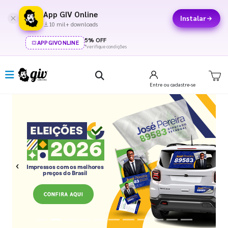
App GIV Online
Instalar
10 mil+ downloads
5% OFF
APPGIVONLINE
*verifique condições
Entre
ou cadastre-se
Previous
Next