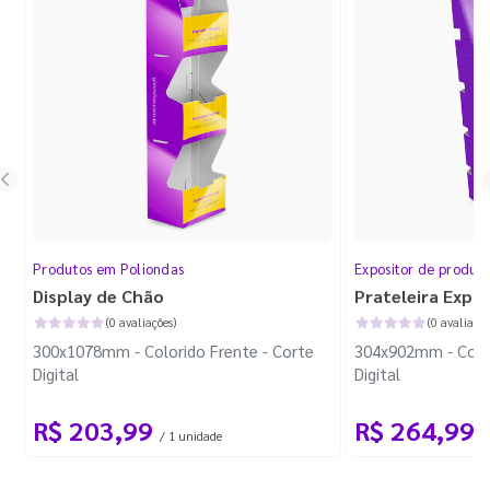
Produtos em Poliondas
Expositor de produt
Display de Chão
Prateleira Expo
(0 avaliações)
(0 avaliaçõe
300x1078mm - Colorido Frente - Corte
304x902mm - Color
Digital
Digital
R$ 203,99
R$ 264,99
/ 1 unidade
/