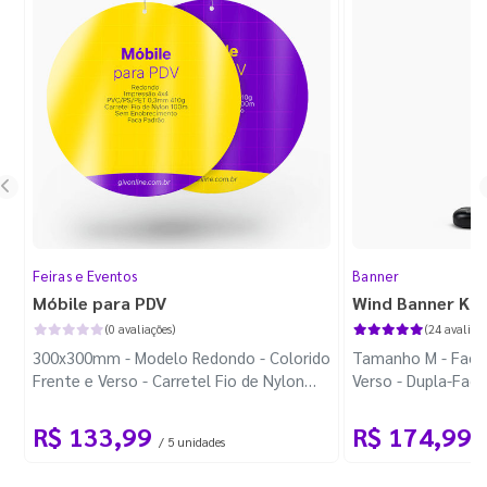
Feiras e Eventos
Banner
Móbile para PDV
Wind Banner Ki
(0 avaliações)
(24 avaliaçõ
300x300mm - Modelo Redondo - Colorido
Tamanho M - Faca 
Frente e Verso - Carretel Fio de Nylon
Verso - Dupla-Fac
com 100m - Faca Padrão
Plástica - Haste 
R$ 133,99
R$ 174,99
/ 5 unidades
/