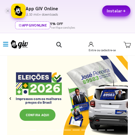
App GIV Online
Instalar
10 mil+ downloads
5% OFF
APPGIVONLINE
*verifique condições
Entre
ou cadastre-se
Previous
Next