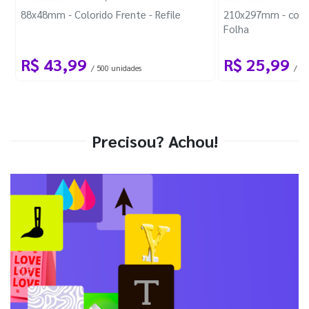
88x48mm - Colorido Frente - Refile
210x297mm - com 
Folha
R$ 43,99
R$ 25,99
/ 500 unidades
/ 1 
Precisou? Achou!