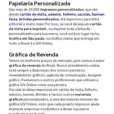
Papelaria Personalizada
São mais de 20.000
impressos personalizados
, que vão
desde
cartão de visita
,
adesivo
,
folheto
,
sacolas
,
banner
,
faixa
,
brindes personalizados
, até impressos para linha
editorial e muito mais! Por isso, se você deseja um
cartão
de visita para imprimir
, ou imprimir toda a linha de
personalizados para sua marca, você está no lugar certo,
Gráfica em São paulo
, ou Gráfica online que entrega em
todo o Brasil é a GIV Online,
Gráfica de Revenda
Temos os melhores preços do mercado, pois somos a maior
gráfica de revenda
do Brasil. Nosso atendimento online
está sempre à disposição dos nossos parceiros:
revendedores gráficos, agência de comunicação, designer
gráfico, freelancers e outros profissionais que utilizam a
gráfica GIV Online como sua parceira.
Dar vida às ideias impressas em cartão de visita, folheto,
adesivo, banner, Brindes e tantos outros
materiais
gráficos
personalizados, é uma das maiores missões da
gráfica GIV Online, visto que cada projeto impresso ajuda
inúmeras empresas e indivíduos a deixar sua marca
espalhada pelo mundo.