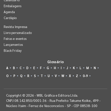
Embalagens
Agenda
Cardápio
Revista Impressa
Livro personalizado
Feiras e eventos
Lançamentos
Black Friday
Glossário
A
B
C
D
E
F
G
H
I
J
K
L
M
N
O
P
Q
R
S
T
U
V
W
X
Z
0-9
Copyright © 2026 - WBL Gráfica e Editora Ltda.
CNPJ 08.142.850/0001-36 - Rua Prefeito Takume Koike, 499 -
Núcleo Itaim - Ferraz de Vasconcelos - SP - CEP 08538-100