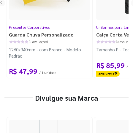
Presentes Corporativos
Uniformes para Empr
Guarda Chuva Personalizado
Calça Corta Ven
(0 avaliações)
(0 avaliaçõe
1260x940mm - com Branco - Modelo
Tamanho P - Tecid
Padrão
R$ 85,99
/ 1 
R$ 47,99
/ 1 unidade
Arte Grátis
Divulgue sua Marca