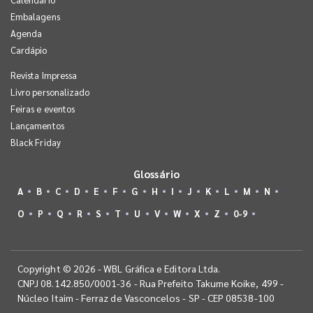
Embalagens
Agenda
Cardápio
Revista Impressa
Livro personalizado
Feiras e eventos
Lançamentos
Black Friday
Glossário
A
B
C
D
E
F
G
H
I
J
K
L
M
N
O
P
Q
R
S
T
U
V
W
X
Z
0-9
Copyright © 2026 - WBL Gráfica e Editora Ltda.
CNPJ 08.142.850/0001-36 - Rua Prefeito Takume Koike, 499 -
Núcleo Itaim - Ferraz de Vasconcelos - SP - CEP 08538-100