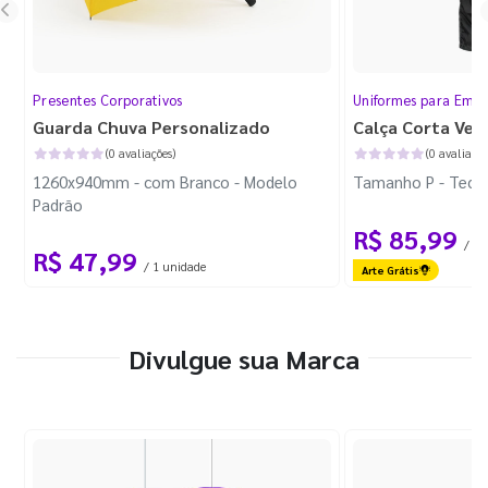
Presentes Corporativos
Uniformes para Empr
Guarda Chuva Personalizado
Calça Corta Ven
(0 avaliações)
(0 avaliaçõe
1260x940mm - com Branco - Modelo
Tamanho P - Tecid
Padrão
R$ 85,99
/ 1 
R$ 47,99
/ 1 unidade
Arte Grátis
Divulgue sua Marca