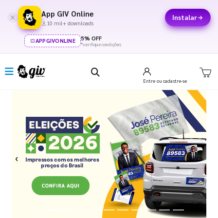
App GIV Online
Instalar
10 mil+ downloads
5% OFF
APPGIVONLINE
*verifique condições
Entre
ou cadastre-se
Previous
Next