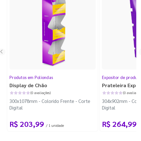
Produtos em Poliondas
Expositor de produt
Display de Chão
Prateleira Expo
(0 avaliações)
(0 avaliaçõe
300x1078mm - Colorido Frente - Corte
304x902mm - Color
Digital
Digital
R$ 203,99
R$ 264,99
/ 1 unidade
/