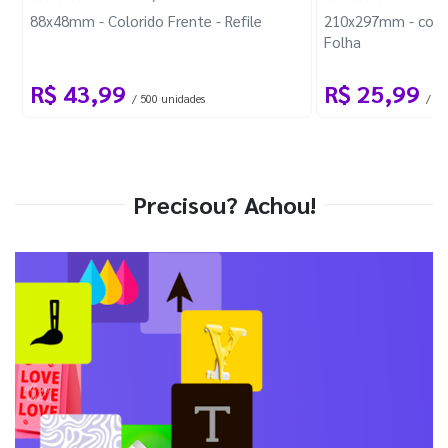
88x48mm - Colorido Frente - Refile
210x297mm - com 
Folha
R$ 43,99
R$ 25,99
/ 500 unidades
/ 1 
Precisou? Achou!