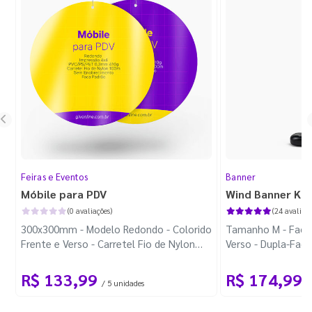
Feiras e Eventos
Banner
Móbile para PDV
Wind Banner Ki
(0 avaliações)
(24 avaliaçõ
300x300mm - Modelo Redondo - Colorido
Tamanho M - Faca 
Frente e Verso - Carretel Fio de Nylon
Verso - Dupla-Fac
com 100m - Faca Padrão
Plástica - Haste 
R$ 133,99
R$ 174,99
/ 5 unidades
/