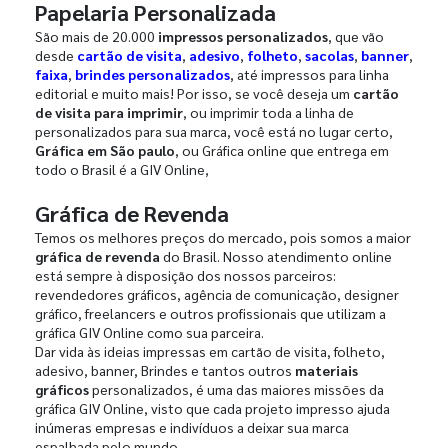
Papelaria Personalizada
São mais de 20.000
impressos personalizados
, que vão
desde
cartão de visita
,
adesivo
,
folheto
,
sacolas
,
banner
,
faixa
,
brindes personalizados
, até impressos para linha
editorial e muito mais! Por isso, se você deseja um
cartão
de visita para imprimir
, ou imprimir toda a linha de
personalizados para sua marca, você está no lugar certo,
Gráfica em São paulo
, ou Gráfica online que entrega em
todo o Brasil é a GIV Online,
Gráfica de Revenda
Temos os melhores preços do mercado, pois somos a maior
gráfica de revenda
do Brasil. Nosso atendimento online
está sempre à disposição dos nossos parceiros:
revendedores gráficos, agência de comunicação, designer
gráfico, freelancers e outros profissionais que utilizam a
gráfica GIV Online como sua parceira.
Dar vida às ideias impressas em cartão de visita, folheto,
adesivo, banner, Brindes e tantos outros
materiais
gráficos
personalizados, é uma das maiores missões da
gráfica GIV Online, visto que cada projeto impresso ajuda
inúmeras empresas e indivíduos a deixar sua marca
espalhada pelo mundo.