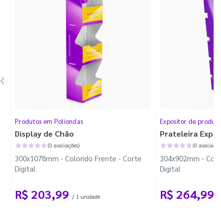
Produtos em Poliondas
Expositor de produt
Display de Chão
Prateleira Expo
(0 avaliações)
(0 avaliaçõe
300x1078mm - Colorido Frente - Corte
304x902mm - Color
Digital
Digital
R$ 203,99
R$ 264,99
/ 1 unidade
/