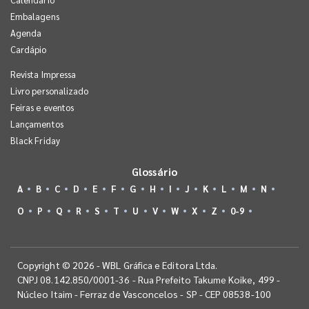
Embalagens
Agenda
Cardápio
Revista Impressa
Livro personalizado
Feiras e eventos
Lançamentos
Black Friday
Glossário
A
B
C
D
E
F
G
H
I
J
K
L
M
N
O
P
Q
R
S
T
U
V
W
X
Z
0-9
Copyright © 2026 - WBL Gráfica e Editora Ltda.
CNPJ 08.142.850/0001-36 - Rua Prefeito Takume Koike, 499 -
Núcleo Itaim - Ferraz de Vasconcelos - SP - CEP 08538-100