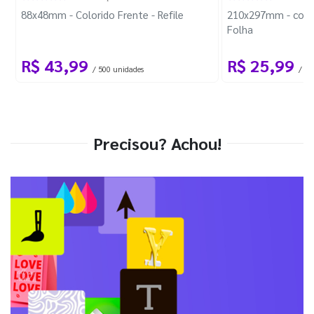
88x48mm - Colorido Frente - Refile
210x297mm - com 
Folha
R$ 43,99
R$ 25,99
/ 500 unidades
/ 1 
Precisou? Achou!