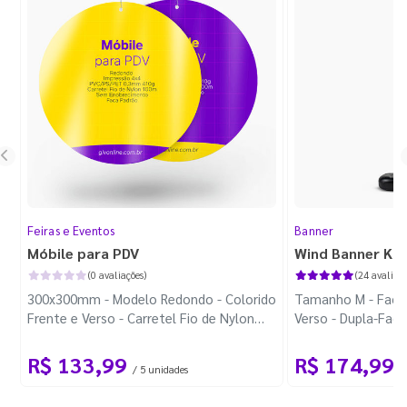
Feiras e Eventos
Banner
Móbile para PDV
Wind Banner Ki
(0 avaliações)
(24 avaliaçõ
300x300mm - Modelo Redondo - Colorido
Tamanho M - Faca 
Frente e Verso - Carretel Fio de Nylon
Verso - Dupla-Fac
com 100m - Faca Padrão
Plástica - Haste 
R$ 133,99
R$ 174,99
/ 5 unidades
/