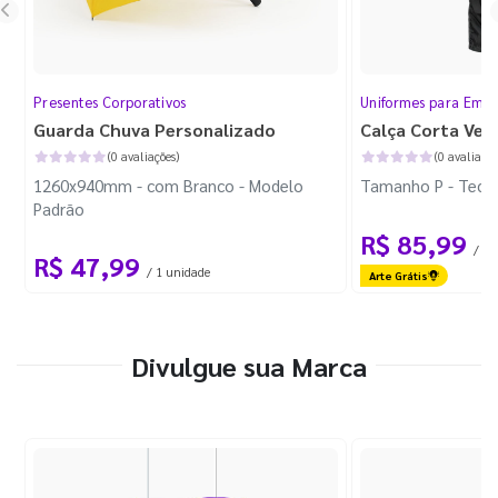
Presentes Corporativos
Uniformes para Empr
Guarda Chuva Personalizado
Calça Corta Ven
(0 avaliações)
(0 avaliaçõe
1260x940mm - com Branco - Modelo
Tamanho P - Tecid
Padrão
R$ 85,99
/ 1 
R$ 47,99
/ 1 unidade
Arte Grátis
Divulgue sua Marca