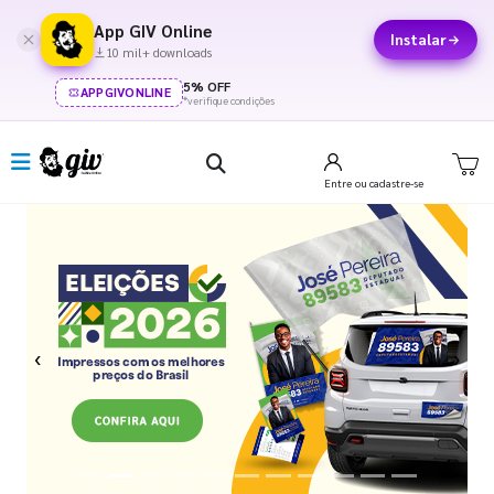
App GIV Online
Instalar
10 mil+ downloads
5% OFF
APPGIVONLINE
*verifique condições
Entre
ou cadastre-se
Previous
Next