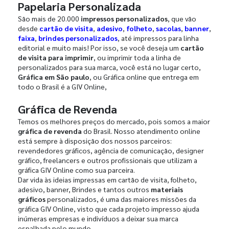
Papelaria Personalizada
São mais de 20.000
impressos personalizados
, que vão
desde
cartão de visita
,
adesivo
,
folheto
,
sacolas
,
banner
,
faixa
,
brindes personalizados
, até impressos para linha
editorial e muito mais! Por isso, se você deseja um
cartão
de visita para imprimir
, ou imprimir toda a linha de
personalizados para sua marca, você está no lugar certo,
Gráfica em São paulo
, ou Gráfica online que entrega em
todo o Brasil é a GIV Online,
Gráfica de Revenda
Temos os melhores preços do mercado, pois somos a maior
gráfica de revenda
do Brasil. Nosso atendimento online
está sempre à disposição dos nossos parceiros:
revendedores gráficos, agência de comunicação, designer
gráfico, freelancers e outros profissionais que utilizam a
gráfica GIV Online como sua parceira.
Dar vida às ideias impressas em cartão de visita, folheto,
adesivo, banner, Brindes e tantos outros
materiais
gráficos
personalizados, é uma das maiores missões da
gráfica GIV Online, visto que cada projeto impresso ajuda
inúmeras empresas e indivíduos a deixar sua marca
espalhada pelo mundo.