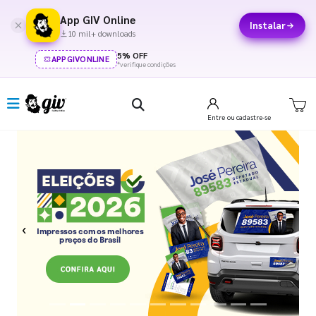
App GIV Online
Instalar
10 mil+ downloads
5% OFF
APPGIVONLINE
*verifique condições
Entre
ou cadastre-se
Previous
Next