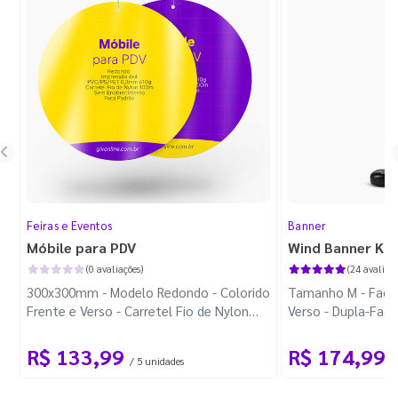
Feiras e Eventos
Banner
Móbile para PDV
Wind Banner Ki
(0 avaliações)
(24 avaliaçõ
300x300mm - Modelo Redondo - Colorido
Tamanho M - Faca 
Frente e Verso - Carretel Fio de Nylon
Verso - Dupla-Fac
com 100m - Faca Padrão
Plástica - Haste 
R$ 133,99
R$ 174,99
/ 5 unidades
/