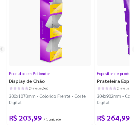
Produtos em Poliondas
Expositor de produt
Display de Chão
Prateleira Expo
(0 avaliações)
(0 avaliaçõe
300x1078mm - Colorido Frente - Corte
304x902mm - Color
Digital
Digital
R$ 203,99
R$ 264,99
/ 1 unidade
/