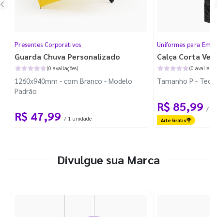
Presentes Corporativos
Uniformes para Empr
Guarda Chuva Personalizado
Calça Corta Ven
(0 avaliações)
(0 avaliaçõe
1260x940mm - com Branco - Modelo
Tamanho P - Tecid
Padrão
R$ 85,99
/ 1 
R$ 47,99
/ 1 unidade
Arte Grátis
Divulgue sua Marca