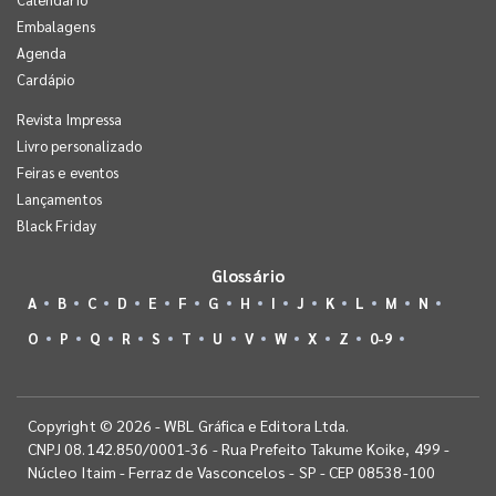
Embalagens
Agenda
Cardápio
Revista Impressa
Livro personalizado
Feiras e eventos
Lançamentos
Black Friday
Glossário
A
B
C
D
E
F
G
H
I
J
K
L
M
N
O
P
Q
R
S
T
U
V
W
X
Z
0-9
Copyright © 2026 - WBL Gráfica e Editora Ltda.
CNPJ 08.142.850/0001-36 - Rua Prefeito Takume Koike, 499 -
Núcleo Itaim - Ferraz de Vasconcelos - SP - CEP 08538-100