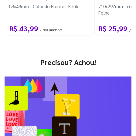
88x48mm - Colorido Frente - Refile
210x297mm - com 
Folha
R$ 43,99
R$ 25,99
/ 500 unidades
/ 1 
Precisou? Achou!