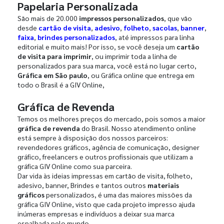
Papelaria Personalizada
São mais de 20.000
impressos personalizados
, que vão
desde
cartão de visita
,
adesivo
,
folheto
,
sacolas
,
banner
,
faixa
,
brindes personalizados
, até impressos para linha
editorial e muito mais! Por isso, se você deseja um
cartão
de visita para imprimir
, ou imprimir toda a linha de
personalizados para sua marca, você está no lugar certo,
Gráfica em São paulo
, ou Gráfica online que entrega em
todo o Brasil é a GIV Online,
Gráfica de Revenda
Temos os melhores preços do mercado, pois somos a maior
gráfica de revenda
do Brasil. Nosso atendimento online
está sempre à disposição dos nossos parceiros:
revendedores gráficos, agência de comunicação, designer
gráfico, freelancers e outros profissionais que utilizam a
gráfica GIV Online como sua parceira.
Dar vida às ideias impressas em cartão de visita, folheto,
adesivo, banner, Brindes e tantos outros
materiais
gráficos
personalizados, é uma das maiores missões da
gráfica GIV Online, visto que cada projeto impresso ajuda
inúmeras empresas e indivíduos a deixar sua marca
espalhada pelo mundo.