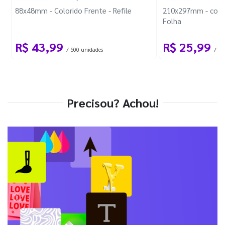
88x48mm - Colorido Frente - Refile
210x297mm - com 
Folha
R$ 43,99
R$ 25,99
/ 500 unidades
/ 1 
Precisou? Achou!