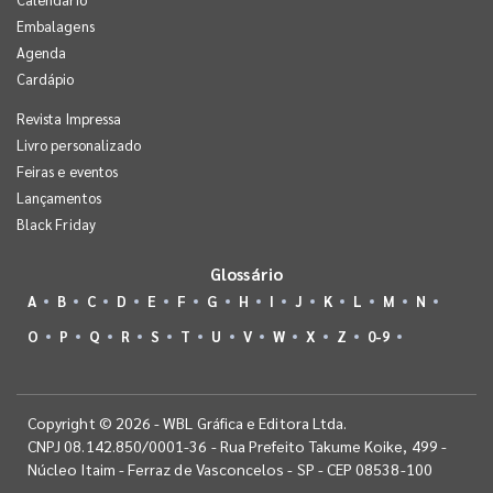
Embalagens
Agenda
Cardápio
Revista Impressa
Livro personalizado
Feiras e eventos
Lançamentos
Black Friday
Glossário
A
B
C
D
E
F
G
H
I
J
K
L
M
N
O
P
Q
R
S
T
U
V
W
X
Z
0-9
Copyright © 2026 - WBL Gráfica e Editora Ltda.
CNPJ 08.142.850/0001-36 - Rua Prefeito Takume Koike, 499 -
Núcleo Itaim - Ferraz de Vasconcelos - SP - CEP 08538-100