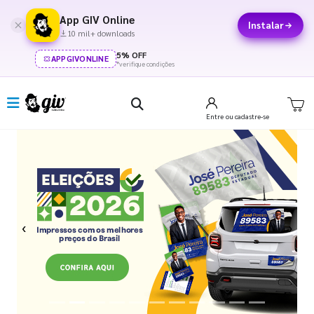
App GIV Online
Instalar
10 mil+ downloads
5% OFF
APPGIVONLINE
*verifique condições
Entre
ou cadastre-se
Previous
Next