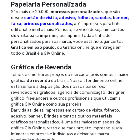
Papelaria Personalizada
São mais de 20.000
impressos personalizados
, que vão
desde
cartão de visita
,
adesivo
,
folheto
,
sacolas
,
banner
,
faixa
,
brindes personalizados
, até impressos para linha
editorial e muito mais! Por isso, se você deseja um
cartão
de visita para imprimir
, ou imprimir toda a linha de
personalizados para sua marca, você está no lugar certo,
Gráfica em São paulo
, ou Gráfica online que entrega em
todo o Brasil é a GIV Online,
Gráfica de Revenda
Temos os melhores preços do mercado, pois somos a maior
gráfica de revenda
do Brasil. Nosso atendimento online
está sempre à disposição dos nossos parceiros:
revendedores gráficos, agência de comunicação, designer
gráfico, freelancers e outros profissionais que utilizam a
gráfica GIV Online como sua parceira.
Dar vida às ideias impressas em cartão de visita, folheto,
adesivo, banner, Brindes e tantos outros
materiais
gráficos
personalizados, é uma das maiores missões da
gráfica GIV Online, visto que cada projeto impresso ajuda
inúmeras empresas e indivíduos a deixar sua marca
espalhada pelo mundo.