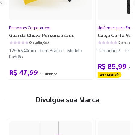
Presentes Corporativos
Uniformes para Empr
Guarda Chuva Personalizado
Calça Corta Ven
(0 avaliações)
(0 avaliaçõe
1260x940mm - com Branco - Modelo
Tamanho P - Tecid
Padrão
R$ 85,99
/ 1 
R$ 47,99
/ 1 unidade
Arte Grátis
Divulgue sua Marca