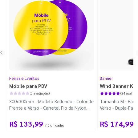
Feiras e Eventos
Banner
Móbile para PDV
Wind Banner Ki
(0 avaliações)
(24 avaliaçõ
300x300mm - Modelo Redondo - Colorido
Tamanho M - Faca 
Frente e Verso - Carretel Fio de Nylon
Verso - Dupla-Fac
com 100m - Faca Padrão
Plástica - Haste 
R$ 133,99
R$ 174,99
/ 5 unidades
/