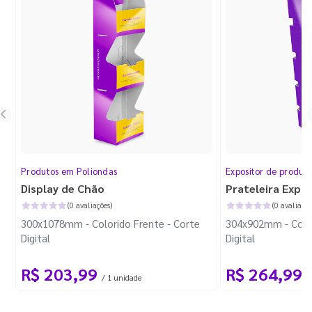
Produtos em Poliondas
Expositor de produt
Display de Chão
Prateleira Expo
(0 avaliações)
(0 avaliaçõe
300x1078mm - Colorido Frente - Corte
304x902mm - Color
Digital
Digital
R$ 203,99
R$ 264,99
/ 1 unidade
/