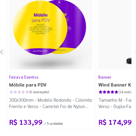
Feiras e Eventos
Banner
Móbile para PDV
Wind Banner Ki
(0 avaliações)
(24 avaliaçõ
300x300mm - Modelo Redondo - Colorido
Tamanho M - Faca 
Frente e Verso - Carretel Fio de Nylon
Verso - Dupla-Fac
com 100m - Faca Padrão
Plástica - Haste 
R$ 133,99
R$ 174,99
/ 5 unidades
/