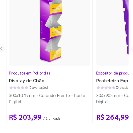
Produtos em Poliondas
Expositor de produt
Display de Chão
Prateleira Expo
(0 avaliações)
(0 avaliaçõe
300x1078mm - Colorido Frente - Corte
304x902mm - Color
Digital
Digital
R$ 203,99
R$ 264,99
/ 1 unidade
/