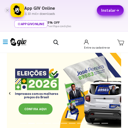
App GIV Online
Instalar
10 mil+ downloads
5% OFF
APPGIVONLINE
*verifique condições
Entre
ou cadastre-se
Previous
Next