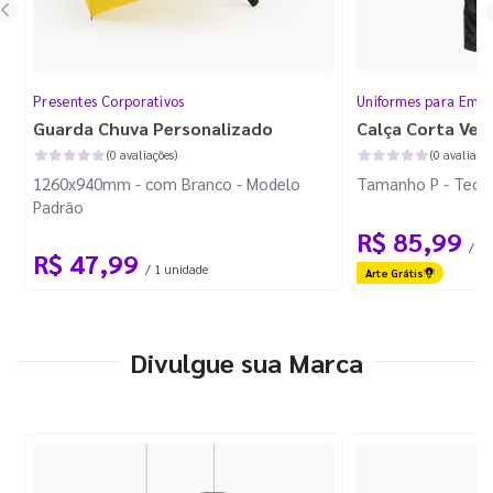
Presentes Corporativos
Uniformes para Empr
Guarda Chuva Personalizado
Calça Corta Ven
(0 avaliações)
(0 avaliaçõe
1260x940mm - com Branco - Modelo
Tamanho P - Tecid
Padrão
R$ 85,99
/ 1 
R$ 47,99
/ 1 unidade
Arte Grátis
Divulgue sua Marca