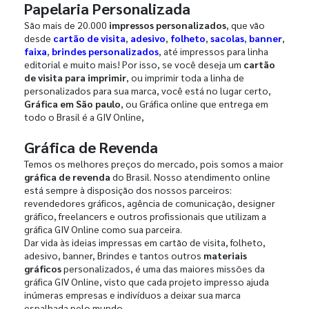
Papelaria Personalizada
São mais de 20.000
impressos personalizados
, que vão
desde
cartão de visita
,
adesivo
,
folheto
,
sacolas
,
banner
,
faixa
,
brindes personalizados
, até impressos para linha
editorial e muito mais! Por isso, se você deseja um
cartão
de visita para imprimir
, ou imprimir toda a linha de
personalizados para sua marca, você está no lugar certo,
Gráfica em São paulo
, ou Gráfica online que entrega em
todo o Brasil é a GIV Online,
Gráfica de Revenda
Temos os melhores preços do mercado, pois somos a maior
gráfica de revenda
do Brasil. Nosso atendimento online
está sempre à disposição dos nossos parceiros:
revendedores gráficos, agência de comunicação, designer
gráfico, freelancers e outros profissionais que utilizam a
gráfica GIV Online como sua parceira.
Dar vida às ideias impressas em cartão de visita, folheto,
adesivo, banner, Brindes e tantos outros
materiais
gráficos
personalizados, é uma das maiores missões da
gráfica GIV Online, visto que cada projeto impresso ajuda
inúmeras empresas e indivíduos a deixar sua marca
espalhada pelo mundo.