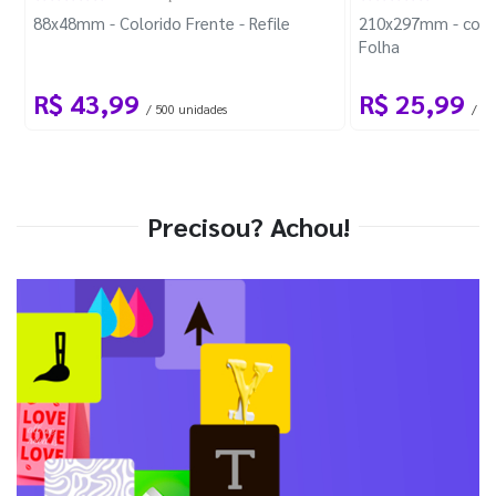
88x48mm - Colorido Frente - Refile
210x297mm - com 
Folha
R$ 43,99
R$ 25,99
/ 500 unidades
/ 1 
Precisou? Achou!