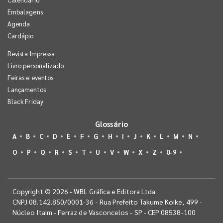
Embalagens
Agenda
Cardápio
Revista Impressa
Livro personalizado
Feiras e eventos
Lançamentos
Black Friday
Glossário
A
B
C
D
E
F
G
H
I
J
K
L
M
N
O
P
Q
R
S
T
U
V
W
X
Z
0-9
Copyright © 2026 - WBL Gráfica e Editora Ltda.
CNPJ 08.142.850/0001-36 - Rua Prefeito Takume Koike, 499 -
Núcleo Itaim - Ferraz de Vasconcelos - SP - CEP 08538-100