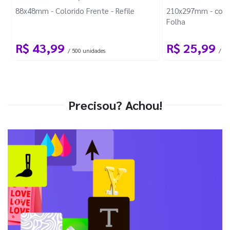
88x48mm - Colorido Frente - Refile
210x297mm - com 
Folha
R$ 43,99
R$ 25,99
/ 500 unidades
/ 1 
Precisou? Achou!