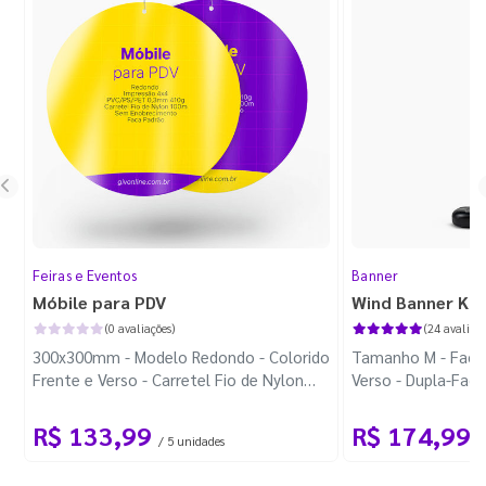
Feiras e Eventos
Banner
Móbile para PDV
Wind Banner Ki
(0 avaliações)
(24 avaliaçõ
300x300mm - Modelo Redondo - Colorido
Tamanho M - Faca 
Frente e Verso - Carretel Fio de Nylon
Verso - Dupla-Fac
com 100m - Faca Padrão
Plástica - Haste 
R$ 133,99
R$ 174,99
/ 5 unidades
/