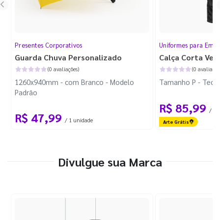
Presentes Corporativos
Uniformes para Empr
Guarda Chuva Personalizado
Calça Corta Ven
(0 avaliações)
(0 avaliaçõe
1260x940mm - com Branco - Modelo
Tamanho P - Tecid
Padrão
R$ 85,99
/ 1 
R$ 47,99
/ 1 unidade
Arte Grátis
Divulgue sua Marca