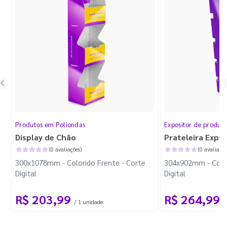
Produtos em Poliondas
Expositor de produt
Display de Chão
Prateleira Expo
(0 avaliações)
(0 avaliaçõe
300x1078mm - Colorido Frente - Corte
304x902mm - Color
Digital
Digital
R$ 203,99
R$ 264,99
/ 1 unidade
/