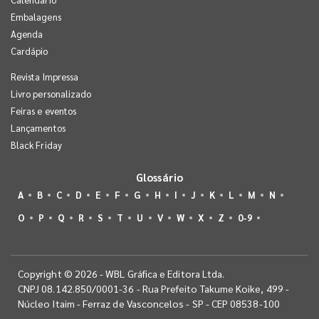
Embalagens
Agenda
Cardápio
Revista Impressa
Livro personalizado
Feiras e eventos
Lançamentos
Black Friday
Glossário
A
B
C
D
E
F
G
H
I
J
K
L
M
N
O
P
Q
R
S
T
U
V
W
X
Z
0-9
Copyright © 2026 - WBL Gráfica e Editora Ltda.
CNPJ 08.142.850/0001-36 - Rua Prefeito Takume Koike, 499 -
Núcleo Itaim - Ferraz de Vasconcelos - SP - CEP 08538-100