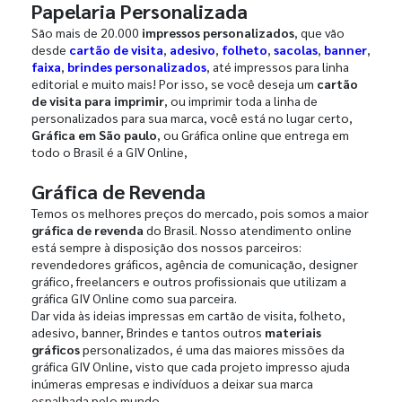
Papelaria Personalizada
São mais de 20.000
impressos personalizados
, que vão
desde
cartão de visita
,
adesivo
,
folheto
,
sacolas
,
banner
,
faixa
,
brindes personalizados
, até impressos para linha
editorial e muito mais! Por isso, se você deseja um
cartão
de visita para imprimir
, ou imprimir toda a linha de
personalizados para sua marca, você está no lugar certo,
Gráfica em São paulo
, ou Gráfica online que entrega em
todo o Brasil é a GIV Online,
Gráfica de Revenda
Temos os melhores preços do mercado, pois somos a maior
gráfica de revenda
do Brasil. Nosso atendimento online
está sempre à disposição dos nossos parceiros:
revendedores gráficos, agência de comunicação, designer
gráfico, freelancers e outros profissionais que utilizam a
gráfica GIV Online como sua parceira.
Dar vida às ideias impressas em cartão de visita, folheto,
adesivo, banner, Brindes e tantos outros
materiais
gráficos
personalizados, é uma das maiores missões da
gráfica GIV Online, visto que cada projeto impresso ajuda
inúmeras empresas e indivíduos a deixar sua marca
espalhada pelo mundo.