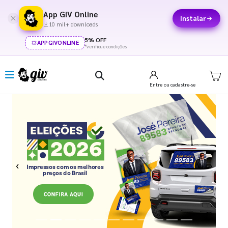
App GIV Online
Instalar
10 mil+ downloads
5% OFF
APPGIVONLINE
*verifique condições
Entre
ou cadastre-se
Previous
Next