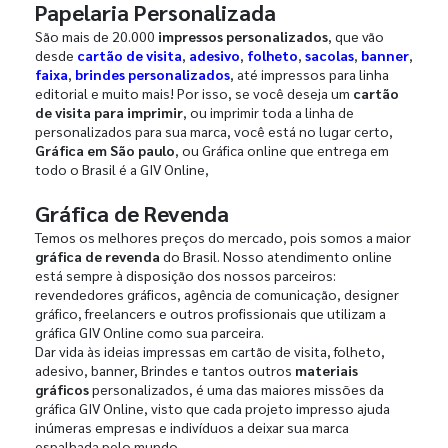
Papelaria Personalizada
São mais de 20.000
impressos personalizados
, que vão
desde
cartão de visita
,
adesivo
,
folheto
,
sacolas
,
banner
,
faixa
,
brindes personalizados
, até impressos para linha
editorial e muito mais! Por isso, se você deseja um
cartão
de visita para imprimir
, ou imprimir toda a linha de
personalizados para sua marca, você está no lugar certo,
Gráfica em São paulo
, ou Gráfica online que entrega em
todo o Brasil é a GIV Online,
Gráfica de Revenda
Temos os melhores preços do mercado, pois somos a maior
gráfica de revenda
do Brasil. Nosso atendimento online
está sempre à disposição dos nossos parceiros:
revendedores gráficos, agência de comunicação, designer
gráfico, freelancers e outros profissionais que utilizam a
gráfica GIV Online como sua parceira.
Dar vida às ideias impressas em cartão de visita, folheto,
adesivo, banner, Brindes e tantos outros
materiais
gráficos
personalizados, é uma das maiores missões da
gráfica GIV Online, visto que cada projeto impresso ajuda
inúmeras empresas e indivíduos a deixar sua marca
espalhada pelo mundo.