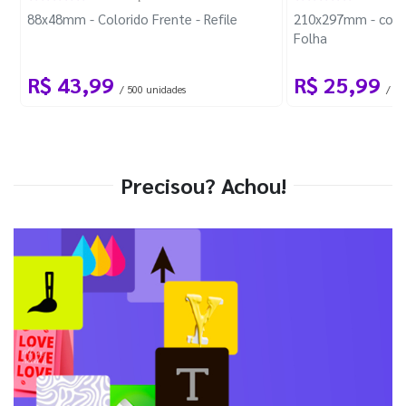
88x48mm - Colorido Frente - Refile
210x297mm - com 
Folha
R$ 43,99
R$ 25,99
/ 500 unidades
/ 1 
Precisou? Achou!