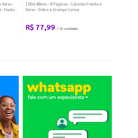
Localiza
 Verso -
100x148mm - 8 Páginas - Colorido Frente e
a - Haste
Verso - Dobra e Grampo Canoa
88x48mm - Co
R$ 77,99
R$ 88
/ 10 unidades