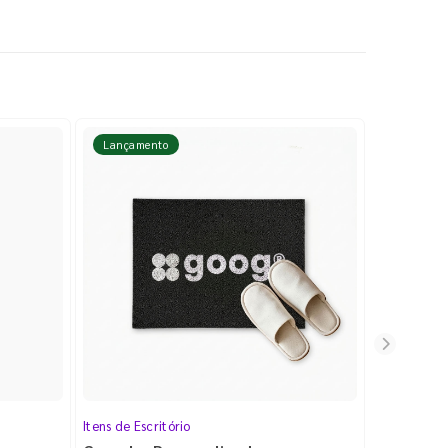
Lançamento
Lançame
Itens de Escritório
Cartela de 