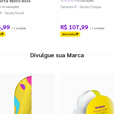
orta Vento Boss
(0 avaliações)
Tamanho P - Tecido Chimpa
(0 avaliações)
 - Tecido Tactel
5,99
R$ 107,99
/ 1 unidade
/ 1 unidade
s
Arte Grátis
Divulgue sua Marca