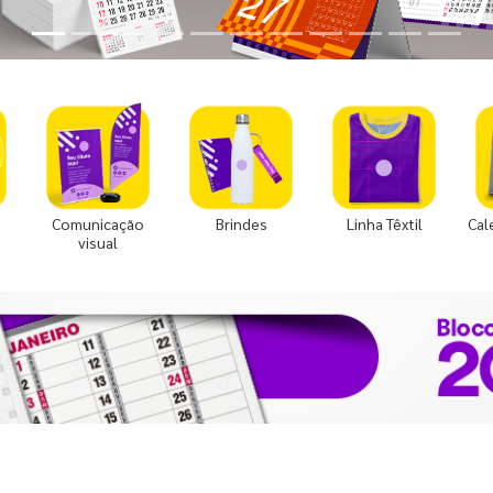
Comunicação
Brindes
Linha Têxtil
Cal
visual