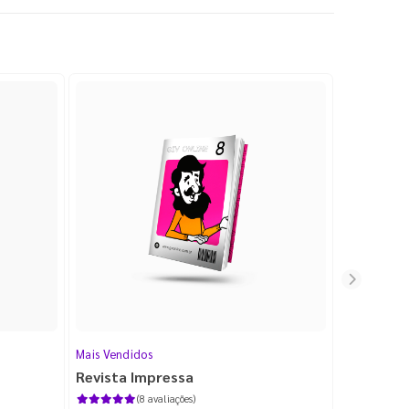
Mais Vendidos
Cartão de V
Revista Impressa
Cartão d
com Lami
(8 avaliações)