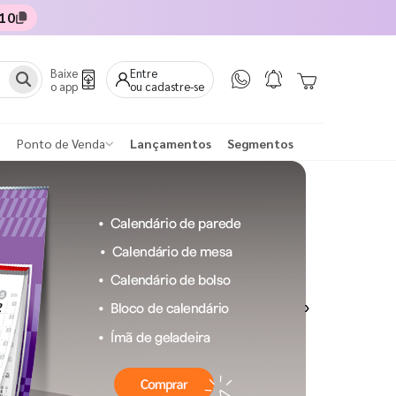
10
Baixe
Entre
o app
ou cadastre-se
Ponto de Venda
Lançamentos
Segmentos
Next