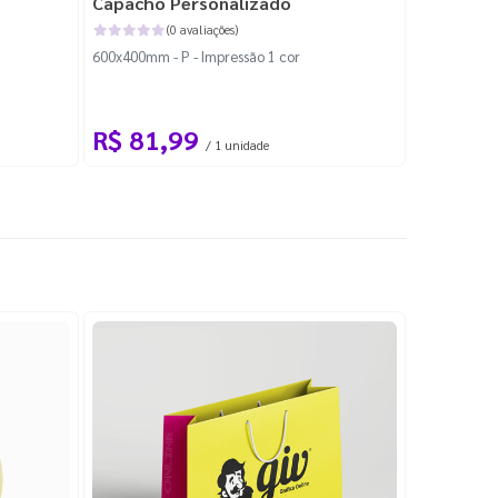
Capacho Personalizado
Adesivo 
(0 avaliações)
600x400mm - P - Impressão 1 cor
204x184mm -
Corte Perso
R$ 81,99
R$ 10
/ 1 unidade