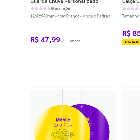
Guarda Chuva Personalizado
Calça C
(0 avaliações)
1260x940mm - com Branco - Modelo Padrão
Tamanho P
R$ 8
R$ 47,99
/ 1 unidade
Arte Gráti