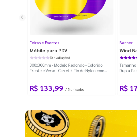
Feiras e Eventos
Banner
Móbile para PDV
Wind B
(0 avaliações)
300x300mm - Modelo Redondo - Colorido
Tamanho M
Frente e Verso - Carretel Fio de Nylon com
Dupla-Fac
100m - Faca Padrão
Desmontá
R$ 133,99
R$ 1
/ 5 unidades