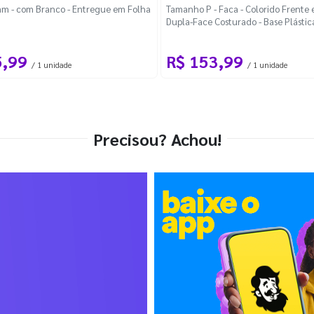
m - com Branco - Entregue em Folha
Tamanho P - Faca - Colorido Frente e
Dupla-Face Costurado - Base Plástic
Desmontável Curva
5,99
R$ 153,99
/ 1 unidade
/ 1 unidade
Precisou? Achou!