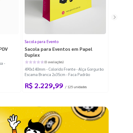
Sacola para Evento
Folheto
 PDV
Sacola para Eventos em Papel
Folheto 
Duplex
(0 avaliações)
a -
100x140mm -
490x140mm - Colorido Frente - Alça Gorgurão
Escama Branca 2x35cm - Faca Padrão
R$ 2.229,99
R$ 99
/ 125 unidades