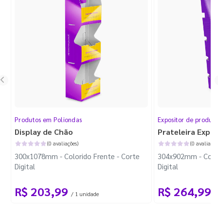
Produtos em Poliondas
Expositor de produt
Display de Chão
Prateleira Expo
(0 avaliações)
(0 avaliaçõe
300x1078mm - Colorido Frente - Corte
304x902mm - Color
Digital
Digital
R$ 203,99
R$ 264,99
/ 1 unidade
/