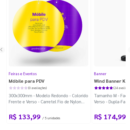
Feiras e Eventos
Banner
Móbile para PDV
Wind Banner Ki
(0 avaliações)
(24 avaliaçõ
300x300mm - Modelo Redondo - Colorido
Tamanho M - Faca 
Frente e Verso - Carretel Fio de Nylon
Verso - Dupla-Fac
com 100m - Faca Padrão
Plástica - Haste 
R$ 133,99
R$ 174,99
/ 5 unidades
/