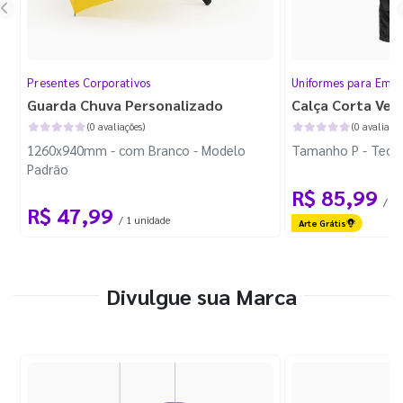
Presentes Corporativos
Uniformes para Empr
Guarda Chuva Personalizado
Calça Corta Ven
(0 avaliações)
(0 avaliaçõe
1260x940mm - com Branco - Modelo
Tamanho P - Tecid
Padrão
R$ 85,99
/ 1 
R$ 47,99
/ 1 unidade
Arte Grátis
Divulgue sua Marca