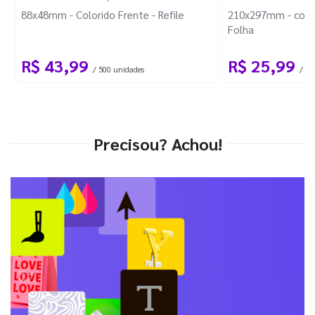
88x48mm - Colorido Frente - Refile
210x297mm - com 
Folha
R$ 43,99
R$ 25,99
/ 500 unidades
/ 1 
Precisou? Achou!