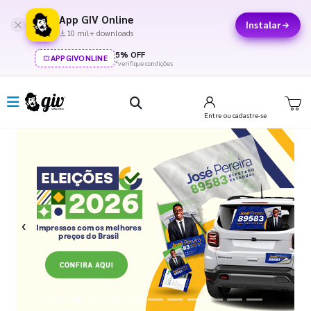
App GIV Online
Instalar
10 mil+ downloads
5% OFF
APPGIVONLINE
*verifique condições
Entre
ou cadastre-se
Previous
Next