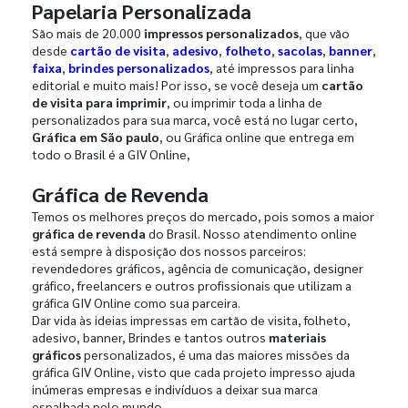
Papelaria Personalizada
São mais de 20.000
impressos personalizados
, que vão
desde
cartão de visita
,
adesivo
,
folheto
,
sacolas
,
banner
,
faixa
,
brindes personalizados
, até impressos para linha
editorial e muito mais! Por isso, se você deseja um
cartão
de visita para imprimir
, ou imprimir toda a linha de
personalizados para sua marca, você está no lugar certo,
Gráfica em São paulo
, ou Gráfica online que entrega em
todo o Brasil é a GIV Online,
Gráfica de Revenda
Temos os melhores preços do mercado, pois somos a maior
gráfica de revenda
do Brasil. Nosso atendimento online
está sempre à disposição dos nossos parceiros:
revendedores gráficos, agência de comunicação, designer
gráfico, freelancers e outros profissionais que utilizam a
gráfica GIV Online como sua parceira.
Dar vida às ideias impressas em cartão de visita, folheto,
adesivo, banner, Brindes e tantos outros
materiais
gráficos
personalizados, é uma das maiores missões da
gráfica GIV Online, visto que cada projeto impresso ajuda
inúmeras empresas e indivíduos a deixar sua marca
espalhada pelo mundo.