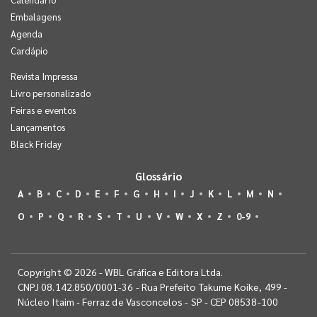
Embalagens
Agenda
Cardápio
Revista Impressa
Livro personalizado
Feiras e eventos
Lançamentos
Black Friday
Glossário
A
B
C
D
E
F
G
H
I
J
K
L
M
N
O
P
Q
R
S
T
U
V
W
X
Z
0-9
Copyright © 2026 - WBL Gráfica e Editora Ltda.
CNPJ 08.142.850/0001-36 - Rua Prefeito Takume Koike, 499 -
Núcleo Itaim - Ferraz de Vasconcelos - SP - CEP 08538-100