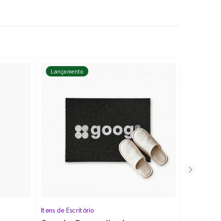
Lançamento
Lançame
Itens de Escritório
Cartela de 