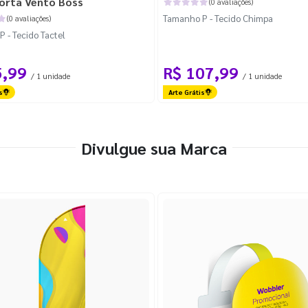
orta Vento Boss
(0 avaliações)
Tamanho P - Tecido Chimpa
(0 avaliações)
 - Tecido Tactel
5,99
R$ 107,99
/ 1 unidade
/ 1 unidade
s
Arte Grátis
Divulgue sua Marca