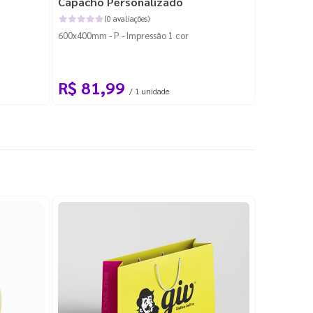
Capacho Personalizado
Adesivo 
(0 avaliações)
600x400mm - P - Impressão 1 cor
204x184mm -
Corte Perso
R$ 81,99
R$ 10
/ 1 unidade