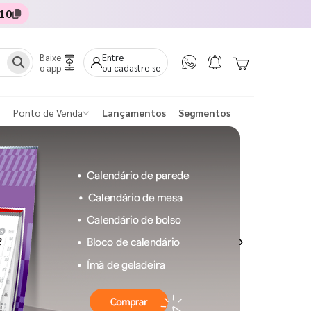
10
Baixe
Entre
o app
ou cadastre-se
Ponto de Venda
Lançamentos
Segmentos
Next