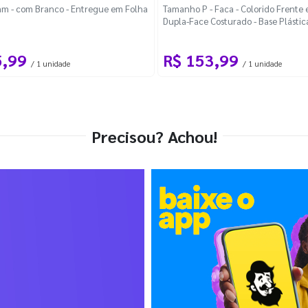
m - com Branco - Entregue em Folha
Tamanho P - Faca - Colorido Frente e
Dupla-Face Costurado - Base Plástic
Desmontável Curva
5,99
R$ 153,99
/ 1 unidade
/ 1 unidade
Precisou? Achou!