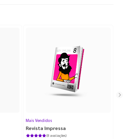
Mais Vendidos
Cartão de V
Revista Impressa
Cartão d
com Lami
(8 avaliações)