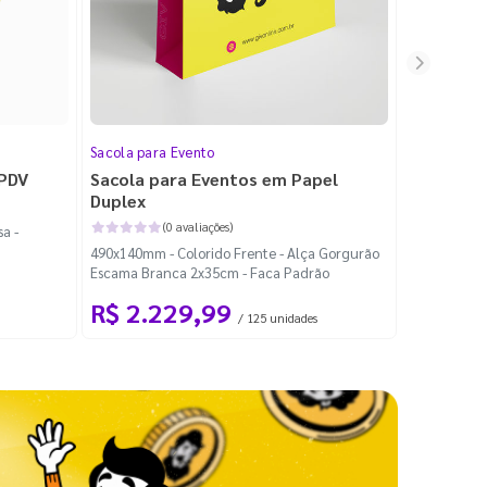
Sacola para Evento
Folheto
 PDV
Sacola para Eventos em Papel
Folheto 
Duplex
(0 avaliações)
a -
100x140mm -
490x140mm - Colorido Frente - Alça Gorgurão
Escama Branca 2x35cm - Faca Padrão
R$ 2.229,99
R$ 99
/ 125 unidades