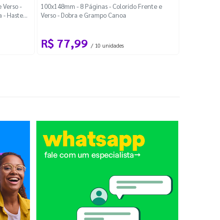
Localiza
 Verso -
100x148mm - 8 Páginas - Colorido Frente e
a - Haste
Verso - Dobra e Grampo Canoa
88x48mm - Co
R$ 77,99
R$ 88
/ 10 unidades