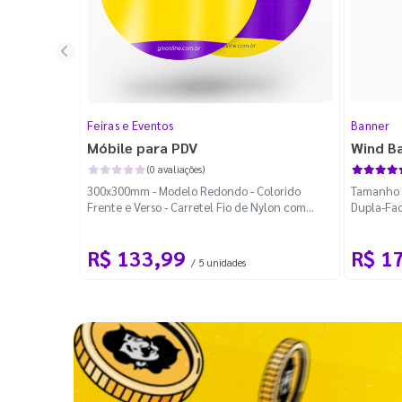
Feiras e Eventos
Banner
Móbile para PDV
Wind B
(0 avaliações)
300x300mm - Modelo Redondo - Colorido
Tamanho M
Frente e Verso - Carretel Fio de Nylon com
Dupla-Fac
100m - Faca Padrão
Desmontá
R$ 133,99
R$ 1
/ 5 unidades