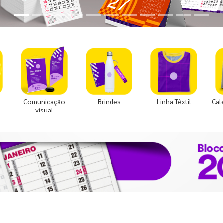
Comunicação
Brindes
Linha Têxtil
Cal
visual