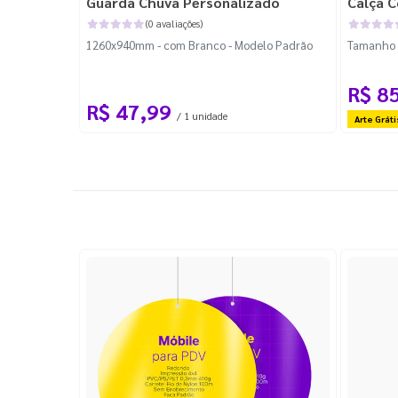
Guarda Chuva Personalizado
Calça C
(0 avaliações)
1260x940mm - com Branco - Modelo Padrão
Tamanho P
R$ 8
R$ 47,99
/ 1 unidade
Arte Gráti