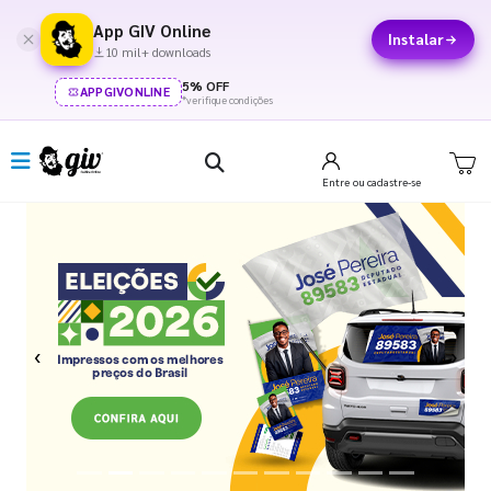
App GIV Online
Instalar
10 mil+ downloads
5% OFF
APPGIVONLINE
*verifique condições
Entre
ou cadastre-se
Previous
Next