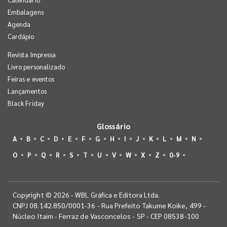
Embalagens
Agenda
Cardápio
Revista Impressa
Livro personalizado
Feiras e eventos
Lançamentos
Black Friday
Glossário
A
B
C
D
E
F
G
H
I
J
K
L
M
N
O
P
Q
R
S
T
U
V
W
X
Z
0-9
Copyright © 2026 - WBL Gráfica e Editora Ltda.
CNPJ 08.142.850/0001-36 - Rua Prefeito Takume Koike, 499 -
Núcleo Itaim - Ferraz de Vasconcelos - SP - CEP 08538-100