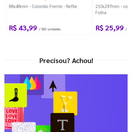
88x48mm - Colorido Frente - Refile
210x297mm - com 
Folha
R$ 43,99
R$ 25,99
/ 500 unidades
/ 1 
Precisou? Achou!