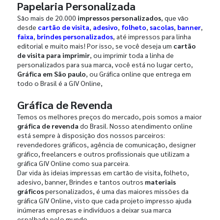
Papelaria Personalizada
São mais de 20.000
impressos personalizados
, que vão
desde
cartão de visita
,
adesivo
,
folheto
,
sacolas
,
banner
,
faixa
,
brindes personalizados
, até impressos para linha
editorial e muito mais! Por isso, se você deseja um
cartão
de visita para imprimir
, ou imprimir toda a linha de
personalizados para sua marca, você está no lugar certo,
Gráfica em São paulo
, ou Gráfica online que entrega em
todo o Brasil é a GIV Online,
Gráfica de Revenda
Temos os melhores preços do mercado, pois somos a maior
gráfica de revenda
do Brasil. Nosso atendimento online
está sempre à disposição dos nossos parceiros:
revendedores gráficos, agência de comunicação, designer
gráfico, freelancers e outros profissionais que utilizam a
gráfica GIV Online como sua parceira.
Dar vida às ideias impressas em cartão de visita, folheto,
adesivo, banner, Brindes e tantos outros
materiais
gráficos
personalizados, é uma das maiores missões da
gráfica GIV Online, visto que cada projeto impresso ajuda
inúmeras empresas e indivíduos a deixar sua marca
espalhada pelo mundo.