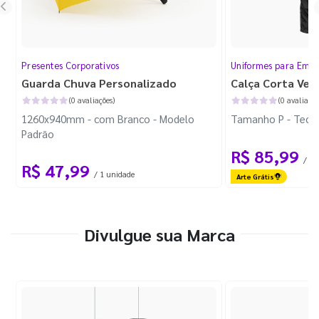
Presentes Corporativos
Uniformes para Empr
Guarda Chuva Personalizado
Calça Corta Ven
(0 avaliações)
(0 avaliaçõe
1260x940mm - com Branco - Modelo
Tamanho P - Tecid
Padrão
R$ 85,99
/ 1 
R$ 47,99
/ 1 unidade
Arte Grátis
Divulgue sua Marca