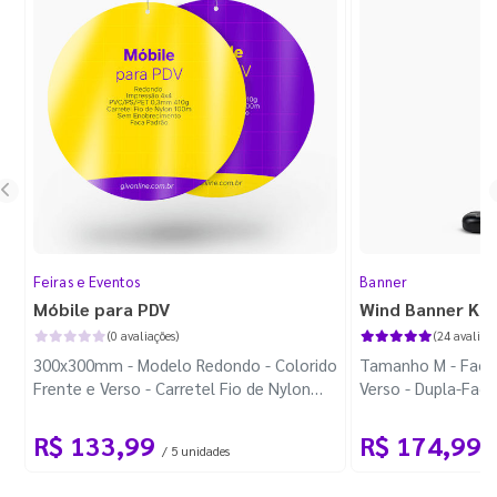
Feiras e Eventos
Banner
Móbile para PDV
Wind Banner Ki
(0 avaliações)
(24 avaliaçõ
300x300mm - Modelo Redondo - Colorido
Tamanho M - Faca 
Frente e Verso - Carretel Fio de Nylon
Verso - Dupla-Fac
com 100m - Faca Padrão
Plástica - Haste 
R$ 133,99
R$ 174,99
/ 5 unidades
/