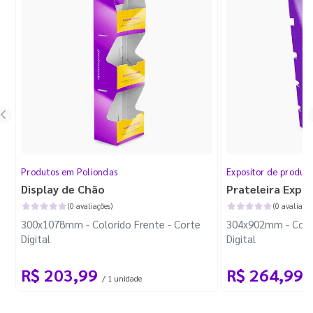
Produtos em Poliondas
Expositor de produt
Display de Chão
Prateleira Expo
(0 avaliações)
(0 avaliaçõe
300x1078mm - Colorido Frente - Corte
304x902mm - Color
Digital
Digital
R$ 203,99
R$ 264,99
/ 1 unidade
/