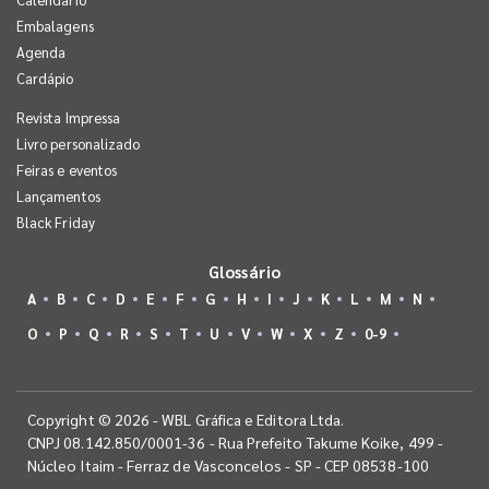
Embalagens
Agenda
Cardápio
Revista Impressa
Livro personalizado
Feiras e eventos
Lançamentos
Black Friday
Glossário
A
B
C
D
E
F
G
H
I
J
K
L
M
N
O
P
Q
R
S
T
U
V
W
X
Z
0-9
Copyright © 2026 - WBL Gráfica e Editora Ltda.
CNPJ 08.142.850/0001-36 - Rua Prefeito Takume Koike, 499 -
Núcleo Itaim - Ferraz de Vasconcelos - SP - CEP 08538-100