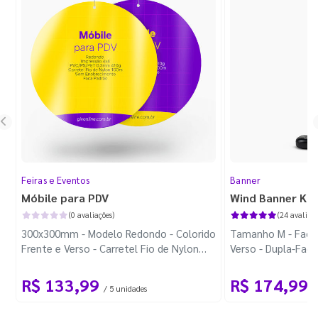
Feiras e Eventos
Banner
Móbile para PDV
Wind Banner Ki
(0 avaliações)
(24 avaliaçõ
300x300mm - Modelo Redondo - Colorido
Tamanho M - Faca 
Frente e Verso - Carretel Fio de Nylon
Verso - Dupla-Fac
com 100m - Faca Padrão
Plástica - Haste 
R$ 133,99
R$ 174,99
/ 5 unidades
/