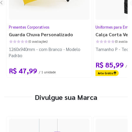
Presentes Corporativos
Uniformes para Empr
Guarda Chuva Personalizado
Calça Corta Ven
(0 avaliações)
(0 avaliaçõe
1260x940mm - com Branco - Modelo
Tamanho P - Tecid
Padrão
R$ 85,99
/ 1 
R$ 47,99
/ 1 unidade
Arte Grátis
Divulgue sua Marca