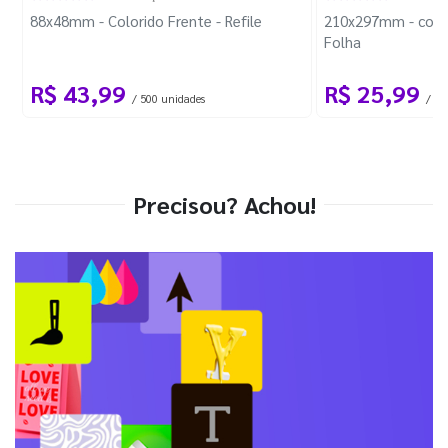
88x48mm - Colorido Frente - Refile
210x297mm - com 
Folha
R$ 43,99
R$ 25,99
/ 500 unidades
/ 1 
Precisou? Achou!