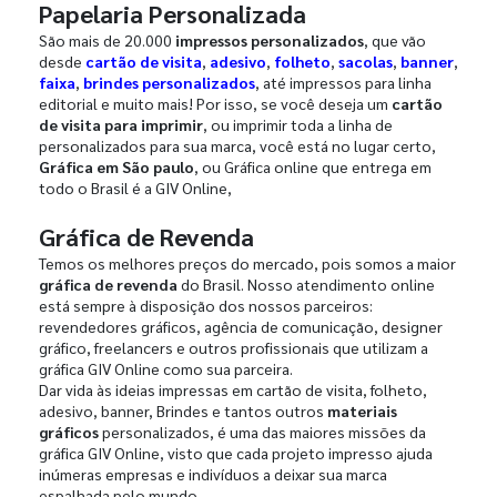
Papelaria Personalizada
São mais de 20.000
impressos personalizados
, que vão
desde
cartão de visita
,
adesivo
,
folheto
,
sacolas
,
banner
,
faixa
,
brindes personalizados
, até impressos para linha
editorial e muito mais! Por isso, se você deseja um
cartão
de visita para imprimir
, ou imprimir toda a linha de
personalizados para sua marca, você está no lugar certo,
Gráfica em São paulo
, ou Gráfica online que entrega em
todo o Brasil é a GIV Online,
Gráfica de Revenda
Temos os melhores preços do mercado, pois somos a maior
gráfica de revenda
do Brasil. Nosso atendimento online
está sempre à disposição dos nossos parceiros:
revendedores gráficos, agência de comunicação, designer
gráfico, freelancers e outros profissionais que utilizam a
gráfica GIV Online como sua parceira.
Dar vida às ideias impressas em cartão de visita, folheto,
adesivo, banner, Brindes e tantos outros
materiais
gráficos
personalizados, é uma das maiores missões da
gráfica GIV Online, visto que cada projeto impresso ajuda
inúmeras empresas e indivíduos a deixar sua marca
espalhada pelo mundo.