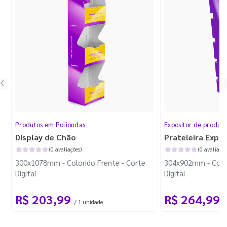
Produtos em Poliondas
Expositor de produt
Display de Chão
Prateleira Expo
(0 avaliações)
(0 avaliaçõe
300x1078mm - Colorido Frente - Corte
304x902mm - Color
Digital
Digital
R$ 203,99
R$ 264,99
/ 1 unidade
/