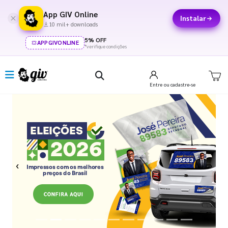
App GIV Online
Instalar
10 mil+ downloads
5% OFF
APPGIVONLINE
*verifique condições
Entre
ou cadastre-se
Previous
Next