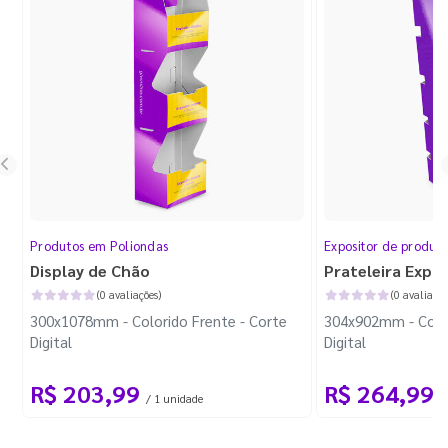
Produtos em Poliondas
Expositor de produt
Display de Chão
Prateleira Expo
(0 avaliações)
(0 avaliaçõe
300x1078mm - Colorido Frente - Corte
304x902mm - Color
Digital
Digital
R$ 203,99
R$ 264,99
/ 1 unidade
/