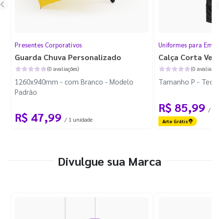
Presentes Corporativos
Uniformes para Empr
Guarda Chuva Personalizado
Calça Corta Ven
(0 avaliações)
(0 avaliaçõe
1260x940mm - com Branco - Modelo
Tamanho P - Tecid
Padrão
R$ 85,99
/ 1 
R$ 47,99
/ 1 unidade
Arte Grátis
Divulgue sua Marca