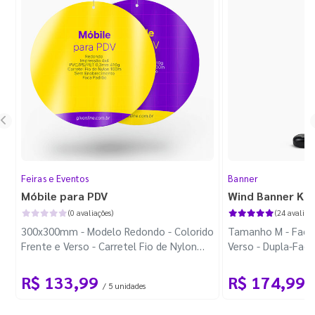
Feiras e Eventos
Banner
Móbile para PDV
Wind Banner Ki
(0 avaliações)
(24 avaliaçõ
300x300mm - Modelo Redondo - Colorido
Tamanho M - Faca 
Frente e Verso - Carretel Fio de Nylon
Verso - Dupla-Fac
com 100m - Faca Padrão
Plástica - Haste 
R$ 133,99
R$ 174,99
/ 5 unidades
/