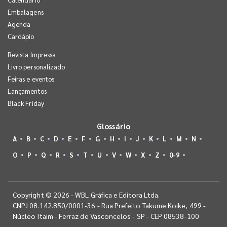
Embalagens
Agenda
Cardápio
Revista Impressa
Livro personalizado
Feiras e eventos
Lançamentos
Black Friday
Glossário
A
B
C
D
E
F
G
H
I
J
K
L
M
N
O
P
Q
R
S
T
U
V
W
X
Z
0-9
Copyright © 2026 - WBL Gráfica e Editora Ltda.
CNPJ 08.142.850/0001-36 - Rua Prefeito Takume Koike, 499 -
Núcleo Itaim - Ferraz de Vasconcelos - SP - CEP 08538-100