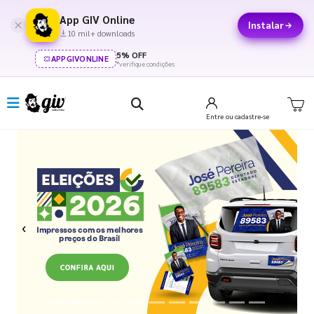
App GIV Online
Instalar
10 mil+ downloads
5% OFF
APPGIVONLINE
*verifique condições
Entre
ou cadastre-se
Previous
Next