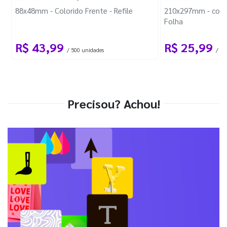
88x48mm - Colorido Frente - Refile
210x297mm - com 
Folha
R$ 43,99
R$ 25,99
/ 500 unidades
/ 1 
Precisou? Achou!