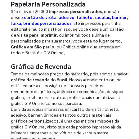
Papelaria Personalizada
São mais de 20.000
impressos personalizados
, que vão
desde
cartão de visita
,
adesivo
,
folheto
,
sacolas
,
banner
,
faixa
,
brindes personalizados
, até impressos para linha
editorial e muito mais! Por isso, se você deseja um
cartão
de visita para imprimir
, ou imprimir toda a linha de
personalizados para sua marca, você está no lugar certo,
Gráfica em São paulo
, ou Gráfica online que entrega em
todo o Brasil é a GIV Online,
Gráfica de Revenda
Temos os melhores preços do mercado, pois somos a maior
gráfica de revenda
do Brasil. Nosso atendimento online
está sempre à disposição dos nossos parceiros:
revendedores gráficos, agência de comunicação, designer
gráfico, freelancers e outros profissionais que utilizam a
gráfica GIV Online como sua parceira.
Dar vida às ideias impressas em cartão de visita, folheto,
adesivo, banner, Brindes e tantos outros
materiais
gráficos
personalizados, é uma das maiores missões da
gráfica GIV Online, visto que cada projeto impresso ajuda
inúmeras empresas e indivíduos a deixar sua marca
espalhada pelo mundo.