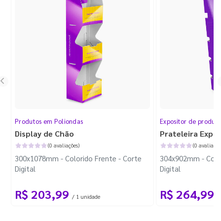
Produtos em Poliondas
Expositor de produt
Display de Chão
Prateleira Expo
(0 avaliações)
(0 avaliaçõe
300x1078mm - Colorido Frente - Corte
304x902mm - Color
Digital
Digital
R$ 203,99
R$ 264,99
/ 1 unidade
/