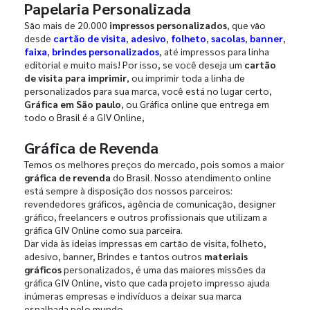
Papelaria Personalizada
São mais de 20.000
impressos personalizados
, que vão
desde
cartão de visita
,
adesivo
,
folheto
,
sacolas
,
banner
,
faixa
,
brindes personalizados
, até impressos para linha
editorial e muito mais! Por isso, se você deseja um
cartão
de visita para imprimir
, ou imprimir toda a linha de
personalizados para sua marca, você está no lugar certo,
Gráfica em São paulo
, ou Gráfica online que entrega em
todo o Brasil é a GIV Online,
Gráfica de Revenda
Temos os melhores preços do mercado, pois somos a maior
gráfica de revenda
do Brasil. Nosso atendimento online
está sempre à disposição dos nossos parceiros:
revendedores gráficos, agência de comunicação, designer
gráfico, freelancers e outros profissionais que utilizam a
gráfica GIV Online como sua parceira.
Dar vida às ideias impressas em cartão de visita, folheto,
adesivo, banner, Brindes e tantos outros
materiais
gráficos
personalizados, é uma das maiores missões da
gráfica GIV Online, visto que cada projeto impresso ajuda
inúmeras empresas e indivíduos a deixar sua marca
espalhada pelo mundo.