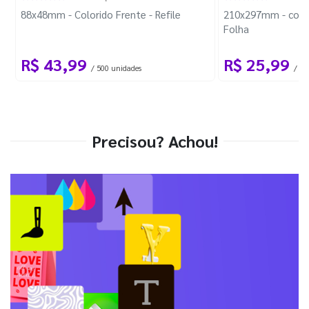
88x48mm - Colorido Frente - Refile
210x297mm - com 
Folha
R$ 43,99
R$ 25,99
/ 500 unidades
/ 1 
Precisou? Achou!