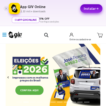
App GIV Online
Instalar
10 mil+ downloads
5% OFF
APPGIVONLINE
*verifique condições
Entre
ou cadastre-se
Previous
Next