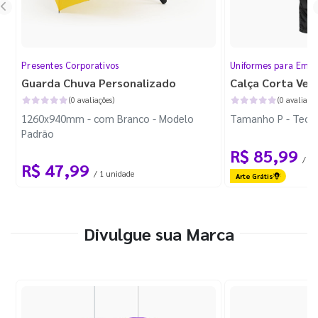
Presentes Corporativos
Uniformes para Empr
Guarda Chuva Personalizado
Calça Corta Ven
(0 avaliações)
(0 avaliaçõe
1260x940mm - com Branco - Modelo
Tamanho P - Tecid
Padrão
R$ 85,99
/ 1 
R$ 47,99
/ 1 unidade
Arte Grátis
Divulgue sua Marca