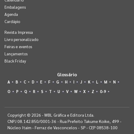
Embalagens
Agenda
Cardápio
Revista Impressa
Livro personalizado
Feiras e eventos
Lançamentos
Black Friday
Glossário
A
B
C
D
E
F
G
H
I
J
K
L
M
N
O
P
Q
R
S
T
U
V
W
X
Z
0-9
Copyright © 2026 - WBL Gráfica e Editora Ltda.
CNPJ 08.142.850/0001-36 - Rua Prefeito Takume Koike, 499 -
Núcleo Itaim - Ferraz de Vasconcelos - SP - CEP 08538-100