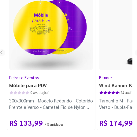
Feiras e Eventos
Banner
Móbile para PDV
Wind Banner Ki
(0 avaliações)
(24 avaliaçõ
300x300mm - Modelo Redondo - Colorido
Tamanho M - Faca 
Frente e Verso - Carretel Fio de Nylon
Verso - Dupla-Fac
com 100m - Faca Padrão
Plástica - Haste 
R$ 133,99
R$ 174,99
/ 5 unidades
/