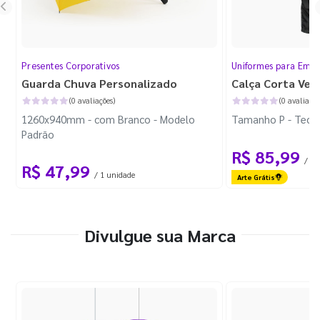
Presentes Corporativos
Uniformes para Empr
Guarda Chuva Personalizado
Calça Corta Ven
(0 avaliações)
(0 avaliaçõe
1260x940mm - com Branco - Modelo
Tamanho P - Tecid
Padrão
R$ 85,99
/ 1 
R$ 47,99
/ 1 unidade
Arte Grátis
Divulgue sua Marca