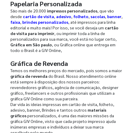
Papelaria Personalizada
São mais de 20.000
impressos personalizados
, que vão
desde
cartão de visita
,
adesivo
,
folheto
,
sacolas
,
banner
,
faixa
,
brindes personalizados
, até impressos para linha
editorial e muito mais! Por isso, se você deseja um
cartão
de visita para imprimir
, ou imprimir toda a linha de
personalizados para sua marca, você está no lugar certo,
Gráfica em São paulo
, ou Gráfica online que entrega em
todo o Brasil é a GIV Online,
Gráfica de Revenda
Temos os melhores preços do mercado, pois somos a maior
gráfica de revenda
do Brasil. Nosso atendimento online
está sempre à disposição dos nossos parceiros:
revendedores gráficos, agência de comunicação, designer
gráfico, freelancers e outros profissionais que utilizam a
gráfica GIV Online como sua parceira.
Dar vida às ideias impressas em cartão de visita, folheto,
adesivo, banner, Brindes e tantos outros
materiais
gráficos
personalizados, é uma das maiores missões da
gráfica GIV Online, visto que cada projeto impresso ajuda
inúmeras empresas e indivíduos a deixar sua marca
espalhada pelo mundo.