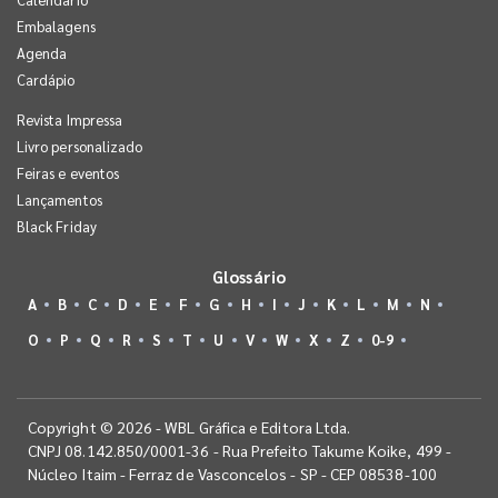
Embalagens
Agenda
Cardápio
Revista Impressa
Livro personalizado
Feiras e eventos
Lançamentos
Black Friday
Glossário
A
B
C
D
E
F
G
H
I
J
K
L
M
N
O
P
Q
R
S
T
U
V
W
X
Z
0-9
Copyright © 2026 - WBL Gráfica e Editora Ltda.
CNPJ 08.142.850/0001-36 - Rua Prefeito Takume Koike, 499 -
Núcleo Itaim - Ferraz de Vasconcelos - SP - CEP 08538-100