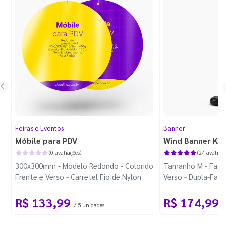
Feiras e Eventos
Banner
Móbile para PDV
Wind Banner Ki
(0 avaliações)
(24 avaliaçõ
300x300mm - Modelo Redondo - Colorido
Tamanho M - Faca 
Frente e Verso - Carretel Fio de Nylon
Verso - Dupla-Fac
com 100m - Faca Padrão
Plástica - Haste 
R$ 133,99
R$ 174,99
/ 5 unidades
/