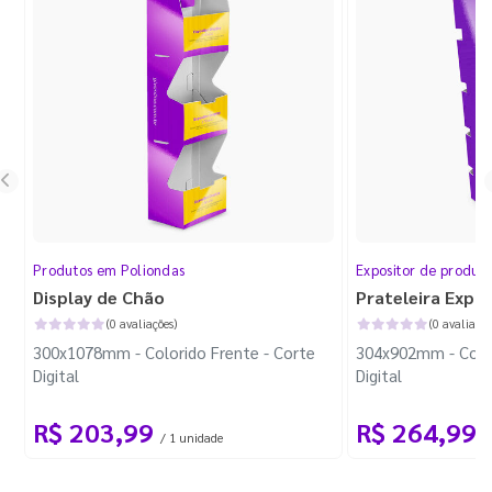
Produtos em Poliondas
Expositor de produt
Display de Chão
Prateleira Expo
(0 avaliações)
(0 avaliaçõe
300x1078mm - Colorido Frente - Corte
304x902mm - Color
Digital
Digital
R$ 203,99
R$ 264,99
/ 1 unidade
/