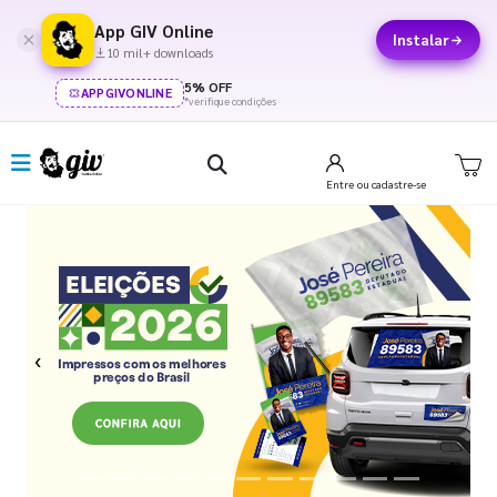
App GIV Online
Instalar
10 mil+ downloads
5% OFF
APPGIVONLINE
*verifique condições
Entre
ou cadastre-se
Previous
Next