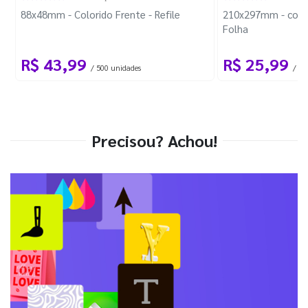
88x48mm - Colorido Frente - Refile
210x297mm - com 
Folha
R$ 43,99
R$ 25,99
/ 500 unidades
/ 1 
Precisou? Achou!