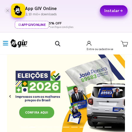
App GIV Online
Instalar
10 mil+ downloads
5% OFF
APPGIVONLINE
*verifique condições
Entre
ou cadastre-se
Previous
Next