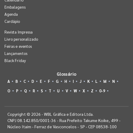
Embalagens
Agenda
Cardápio
Revista Impressa
Livro personalizado
Feiras e eventos
Lançamentos
Black Friday
Glossário
A
B
C
D
E
F
G
H
I
J
K
L
M
N
O
P
Q
R
S
T
U
V
W
X
Z
0-9
Copyright © 2026 - WBL Gráfica e Editora Ltda.
CNPJ 08.142.850/0001-36 - Rua Prefeito Takume Koike, 499 -
Núcleo Itaim - Ferraz de Vasconcelos - SP - CEP 08538-100