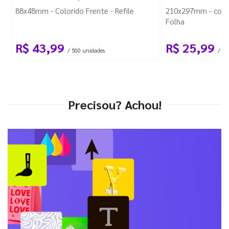
88x48mm - Colorido Frente - Refile
210x297mm - com 
Folha
R$ 43,99
R$ 25,99
/ 500 unidades
/ 1 
Precisou? Achou!