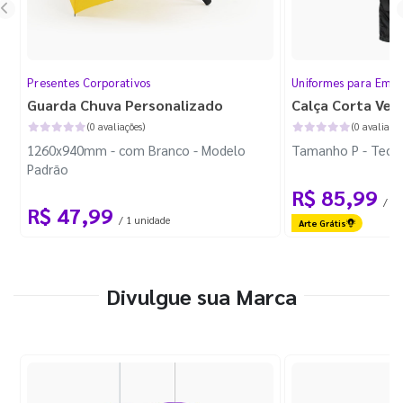
Presentes Corporativos
Uniformes para Empr
Guarda Chuva Personalizado
Calça Corta Ven
(0 avaliações)
(0 avaliaçõe
1260x940mm - com Branco - Modelo
Tamanho P - Tecid
Padrão
R$ 85,99
/ 1 
R$ 47,99
/ 1 unidade
Arte Grátis
Divulgue sua Marca