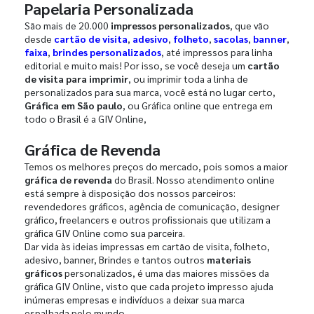
Papelaria Personalizada
São mais de 20.000
impressos personalizados
, que vão
desde
cartão de visita
,
adesivo
,
folheto
,
sacolas
,
banner
,
faixa
,
brindes personalizados
, até impressos para linha
editorial e muito mais! Por isso, se você deseja um
cartão
de visita para imprimir
, ou imprimir toda a linha de
personalizados para sua marca, você está no lugar certo,
Gráfica em São paulo
, ou Gráfica online que entrega em
todo o Brasil é a GIV Online,
Gráfica de Revenda
Temos os melhores preços do mercado, pois somos a maior
gráfica de revenda
do Brasil. Nosso atendimento online
está sempre à disposição dos nossos parceiros:
revendedores gráficos, agência de comunicação, designer
gráfico, freelancers e outros profissionais que utilizam a
gráfica GIV Online como sua parceira.
Dar vida às ideias impressas em cartão de visita, folheto,
adesivo, banner, Brindes e tantos outros
materiais
gráficos
personalizados, é uma das maiores missões da
gráfica GIV Online, visto que cada projeto impresso ajuda
inúmeras empresas e indivíduos a deixar sua marca
espalhada pelo mundo.