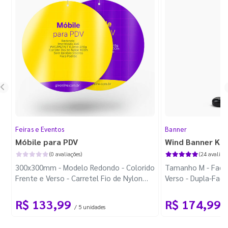
Feiras e Eventos
Banner
Móbile para PDV
Wind Banner Ki
(0 avaliações)
(24 avaliaçõ
300x300mm - Modelo Redondo - Colorido
Tamanho M - Faca 
Frente e Verso - Carretel Fio de Nylon
Verso - Dupla-Fac
com 100m - Faca Padrão
Plástica - Haste 
R$ 133,99
R$ 174,99
/ 5 unidades
/