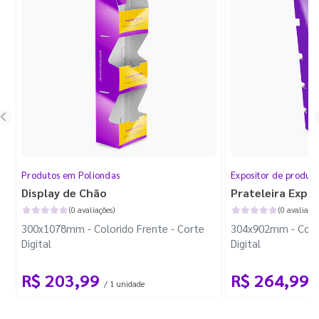
Produtos em Poliondas
Expositor de produt
Display de Chão
Prateleira Expo
(0 avaliações)
(0 avaliaçõe
300x1078mm - Colorido Frente - Corte
304x902mm - Color
Digital
Digital
R$ 203,99
R$ 264,99
/ 1 unidade
/