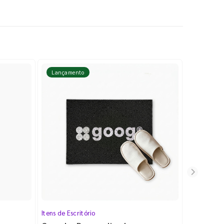
Lançamento
Lançame
Itens de Escritório
Cartela de 