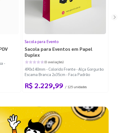
Sacola para Evento
Folheto
 PDV
Sacola para Eventos em Papel
Folheto 
Duplex
(0 avaliações)
a -
100x140mm -
490x140mm - Colorido Frente - Alça Gorgurão
Escama Branca 2x35cm - Faca Padrão
R$ 2.229,99
R$ 99
/ 125 unidades