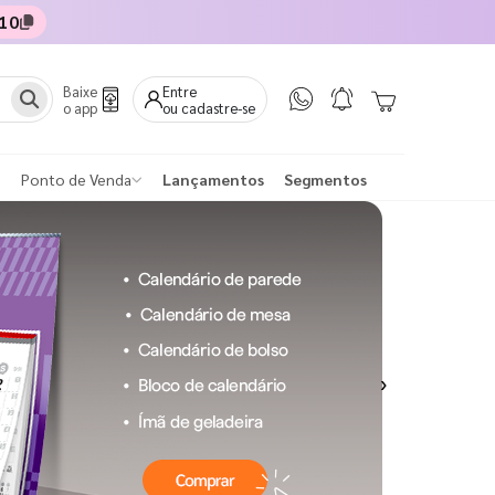
10
Baixe
Entre
o app
ou cadastre-se
Ponto de Venda
Lançamentos
Segmentos
Next