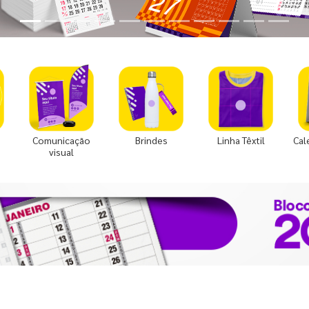
Comunicação
Brindes
Linha Têxtil
Cal
visual