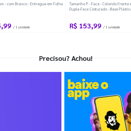
m - com Branco - Entregue em Folha
Tamanho P - Faca - Colorido Frente e
Dupla-Face Costurado - Base Plástic
Desmontável Curva
5,99
R$ 153,99
/ 1 unidade
/ 1 unidade
Precisou? Achou!