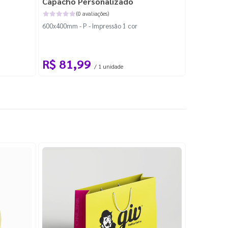
Capacho Personalizado
Adesivo 
(0 avaliações)
600x400mm - P - Impressão 1 cor
204x184mm -
Corte Perso
R$ 81,99
R$ 10
/ 1 unidade