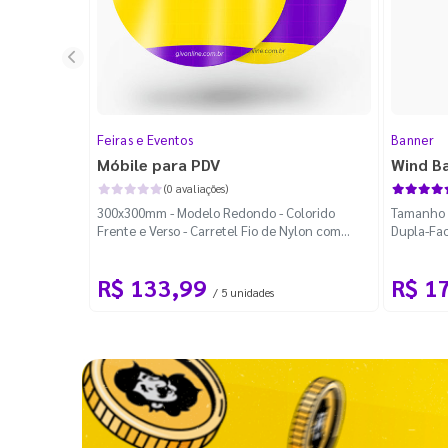
Feiras e Eventos
Banner
Móbile para PDV
Wind B
(0 avaliações)
300x300mm - Modelo Redondo - Colorido
Tamanho M
Frente e Verso - Carretel Fio de Nylon com
Dupla-Fac
100m - Faca Padrão
Desmontá
R$ 133,99
R$ 1
/ 5 unidades