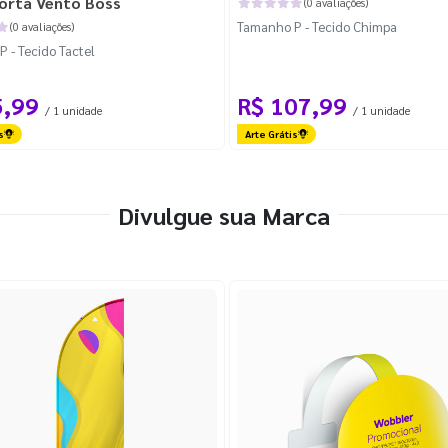
orta Vento Boss
(0 avaliações)
Tamanho P - Tecido Chimpa
(0 avaliações)
 - Tecido Tactel
5,99
R$ 107,99
/ 1 unidade
/ 1 unidade
s
Arte Grátis
Divulgue sua Marca