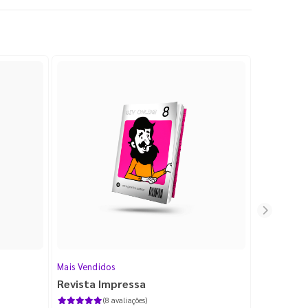
Mais Vendidos
Cartão de V
Revista Impressa
Cartão d
com Lami
(8 avaliações)