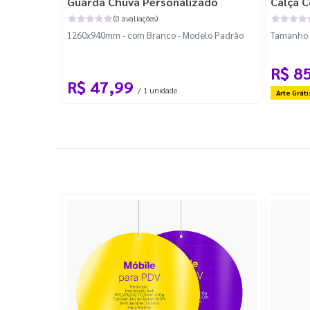
Guarda Chuva Personalizado
Calça C
(0 avaliações)
1260x940mm - com Branco - Modelo Padrão
Tamanho P
R$ 8
R$ 47,99
/ 1 unidade
Arte Gráti