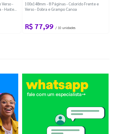
Localiza
 Verso -
100x148mm - 8 Páginas - Colorido Frente e
a - Haste
Verso - Dobra e Grampo Canoa
88x48mm - Co
R$ 77,99
R$ 88
/ 10 unidades