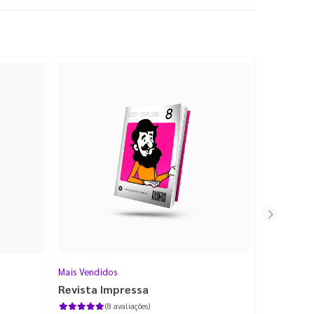
Mais Vendidos
Cartão de V
Revista Impressa
Cartão d
com Lami
(8 avaliações)