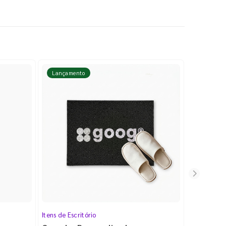
Lançamento
Lançame
Itens de Escritório
Cartela de 