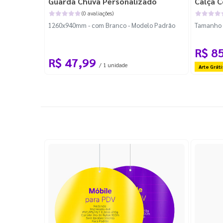
Guarda Chuva Personalizado
Calça C
(0 avaliações)
1260x940mm - com Branco - Modelo Padrão
Tamanho P
R$ 8
R$ 47,99
/ 1 unidade
Arte Gráti