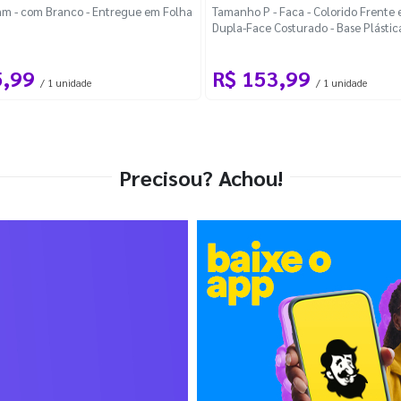
m - com Branco - Entregue em Folha
Tamanho P - Faca - Colorido Frente e
Dupla-Face Costurado - Base Plástic
Desmontável Curva
5,99
R$ 153,99
/ 1 unidade
/ 1 unidade
Precisou? Achou!