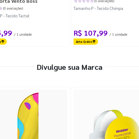
orta Vento Boss
(0 avaliações)
Tamanho P - Tecido Chimpa
(0 avaliações)
 - Tecido Tactel
5,99
R$ 107,99
/ 1 unidade
/ 1 unidade
s
Arte Grátis
Divulgue sua Marca