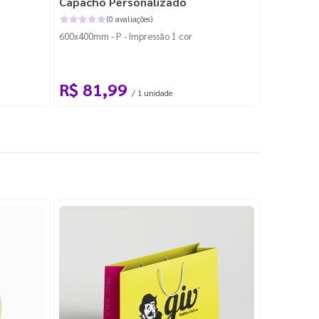
Capacho Personalizado
Adesivo 
(0 avaliações)
600x400mm - P - Impressão 1 cor
204x184mm -
Corte Perso
R$ 81,99
R$ 10
/ 1 unidade