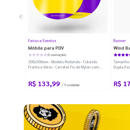
Feiras e Eventos
Banner
Móbile para PDV
Wind B
(0 avaliações)
300x300mm - Modelo Redondo - Colorido
Tamanho M
Frente e Verso - Carretel Fio de Nylon com
Dupla-Fac
100m - Faca Padrão
Desmontá
R$ 133,99
R$ 1
/ 5 unidades