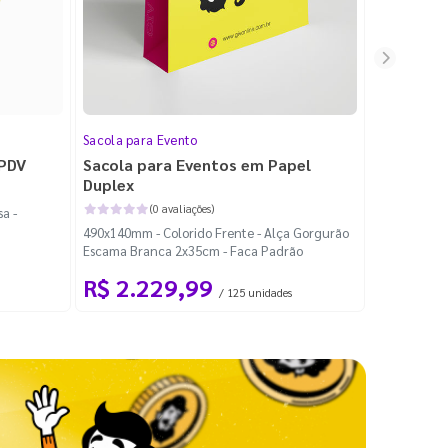
Sacola para Evento
Folheto
 PDV
Sacola para Eventos em Papel
Folheto 
Duplex
(0 avaliações)
a -
100x140mm -
490x140mm - Colorido Frente - Alça Gorgurão
Escama Branca 2x35cm - Faca Padrão
R$ 2.229,99
R$ 99
/ 125 unidades