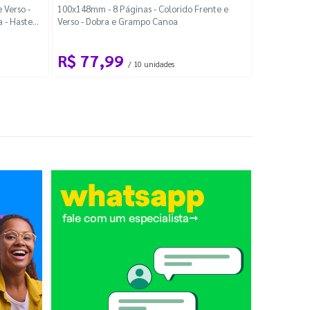
Localiza
 Verso -
100x148mm - 8 Páginas - Colorido Frente e
a - Haste
Verso - Dobra e Grampo Canoa
88x48mm - Co
R$ 77,99
R$ 88
/ 10 unidades