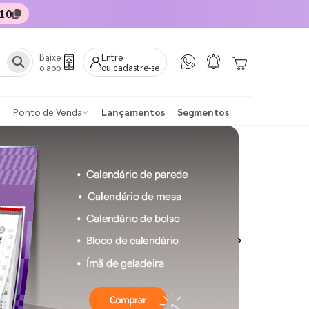
10
Baixe
Entre
o app
ou cadastre-se
Ponto de Venda
Lançamentos
Segmentos
Next