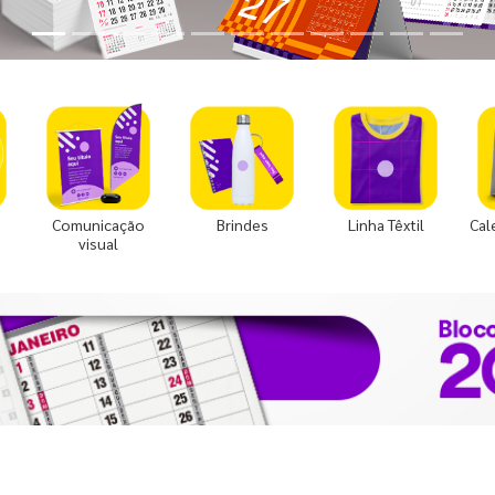
Comunicação
Brindes
Linha Têxtil
Cal
visual